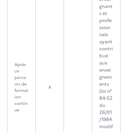
gnant
s et
profe
ssion
nels
ayant
contri
bué
aux
Après
ensei
un
gnem
parco
ents
urs de
X
format
(loi n°
ion
84-52
contin
du
ue
26/01
/1984
modif