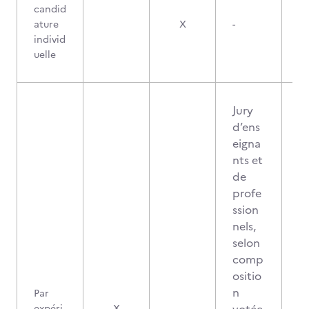
candid
ature
X
-
individ
uelle
Jury
d’ens
eigna
nts et
de
profe
ssion
nels,
selon
comp
ositio
n
Par
expéri
X