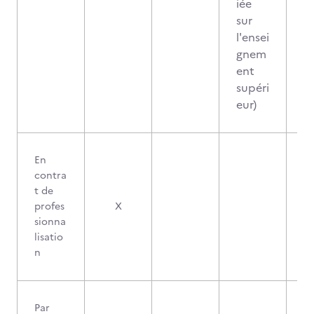
iée
sur
l'ensei
gnem
ent
supéri
eur)
En
contra
t de
profes
X
sionna
lisatio
n
Par