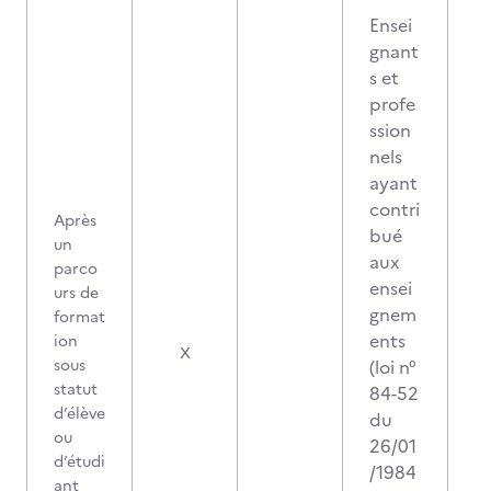
Ensei
gnant
s et
profe
ssion
nels
ayant
contri
Après
bué
un
aux
parco
ensei
urs de
gnem
format
ents
ion
X
sous
(loi n°
statut
84-52
d’élève
du
ou
26/01
d’étudi
/1984
ant