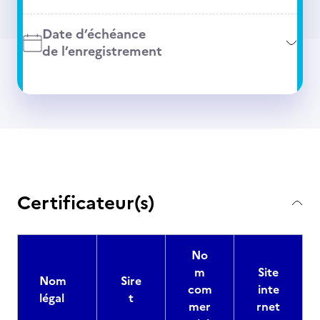
Date d’échéance
de l’enregistrement
Certificateur(s)
No
m
Site
Nom
Sire
com
inte
légal
t
mer
rnet