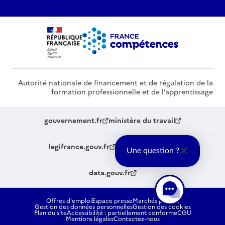
Autorité nationale de financement et de régulation de la
formation professionnelle et de l’apprentissage
gouvernement.fr
ministère du travail
legifrance.gouv.fr
service-public.fr
Une question ?
data.gouv.fr
Offres d'emploi
Espace presse
Marchés publics
Gestion des données personnelles
Gestion des cookies
Plan du site
Accessibilité : partiellement conforme
CGU
Mentions légales
Contactez-nous