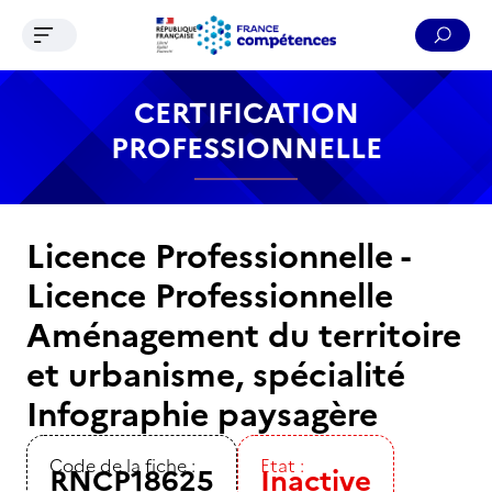
Ouvrir le menu de navigation
Reche
Contenu
Recherche
Menu
Pied de page
CERTIFICATION
PROFESSIONNELLE
Licence Professionnelle -
Licence Professionnelle
Aménagement du territoire
et urbanisme, spécialité
Infographie paysagère
Code de la fiche :
Etat :
RNCP18625
Inactive