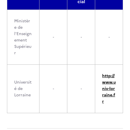
cial
Ministèr
e de
l'Enseign
-
-
-
ement
Supérieu
r
http://
Universit
www.u
é de
-
-
niv-lor
Lorraine
raine.f
r