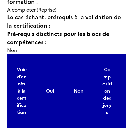
formation :
A compléter (Reprise)
Le cas échant, prérequis à la validation de
la certification :
Pré-requis disctincts pour les blocs de
compétences :
Non
Voie
Co
d’ac
mp
cès
ositi
à la
Oui
Non
on
cert
des
ifica
jury
d
tion
s