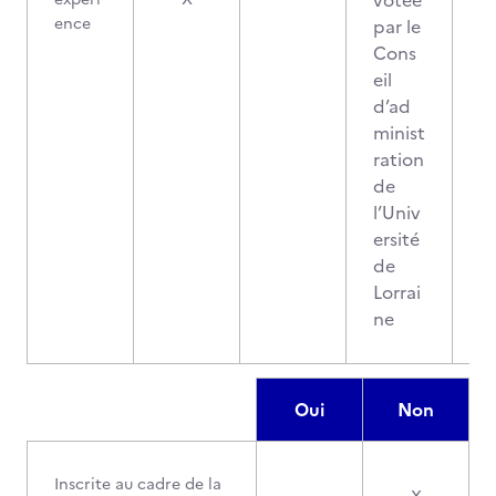
votée
ence
par le
Cons
eil
d’ad
minist
ration
de
l’Univ
ersité
de
Lorrai
ne
Oui
Non
Inscrite au cadre de la