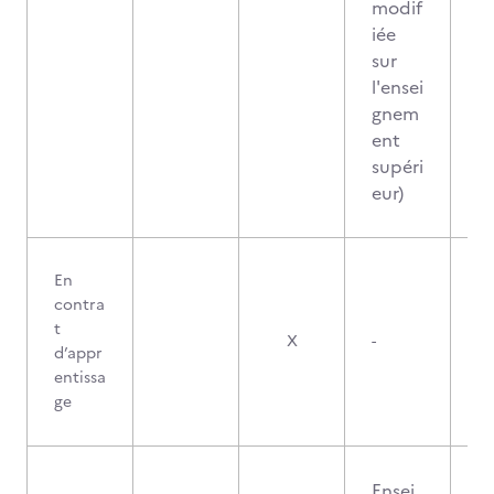
modif
iée
sur
l'ensei
gnem
ent
supéri
eur)
En
contra
t
X
-
d’appr
entissa
ge
Ensei