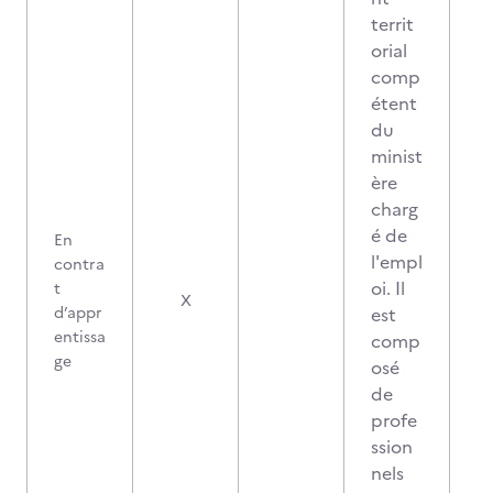
territ
orial
comp
étent
du
minist
ère
charg
é de
En
l'empl
contra
oi. Il
t
X
d’appr
est
entissa
comp
ge
osé
de
profe
ssion
nels