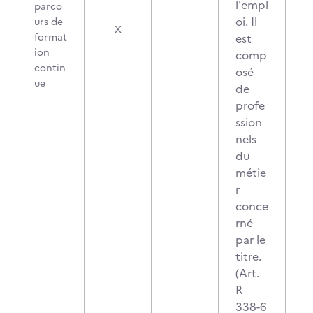
l'empl
parco
oi. Il
urs de
X
format
est
ion
comp
contin
osé
ue
de
profe
ssion
nels
du
métie
r
conce
rné
par le
titre.
(Art.
R
338-6