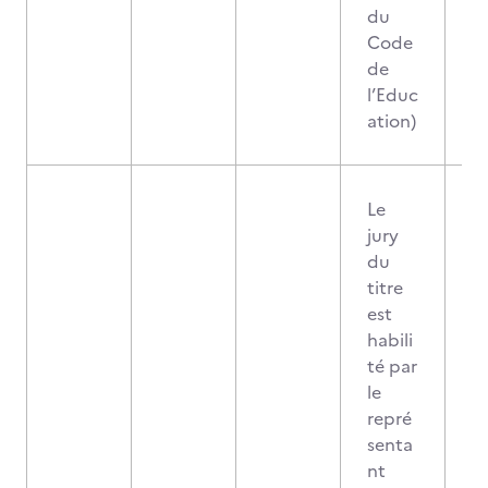
du
Code
de
l’Educ
ation)
Le
jury
du
titre
est
habili
té par
le
repré
senta
nt