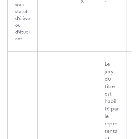
X
-
sous
statut
d’élève
ou
d’étudi
ant
Le
jury
du
titre
est
habili
té par
le
repré
senta
nt