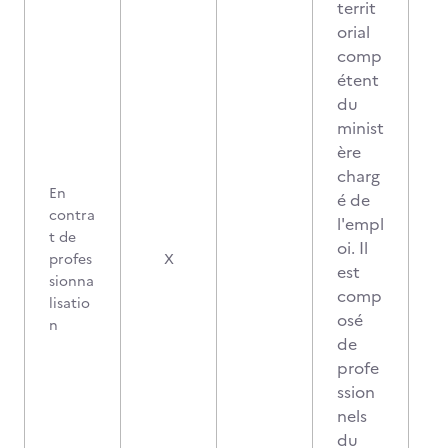
territ
orial
comp
étent
du
minist
ère
charg
En
é de
contra
l'empl
t de
oi. Il
profes
X
est
sionna
comp
lisatio
osé
n
de
profe
ssion
nels
du