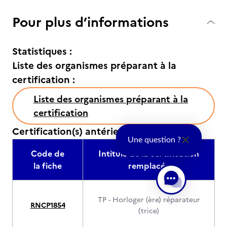
Pour plus d’informations
Statistiques :
Liste des organismes préparant à la
certification :
Liste des organismes préparant à la
certification
Certification(s) antérieure(s) :
Une question ?
Code de
Intitulé de la certification
la fiche
remplacée
TP - Horloger (ère) réparateur
RNCP1854
(trice)