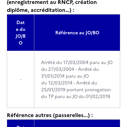
(enregistrement au RNCP, création
diplôme, accréditation…) :
Dat
e du
Référence au JO/BO
JO/B
O
Arrêté du 17/03/2004 paru au JO
du 27/03/2004 - Arrêté du
31/01/2014 paru au JO
-
du 12/03/2014 - Arrêté du
25/01/2019 portant prorogation
du TP paru au JO du 01/02/2019
Référence autres (passerelles...) :