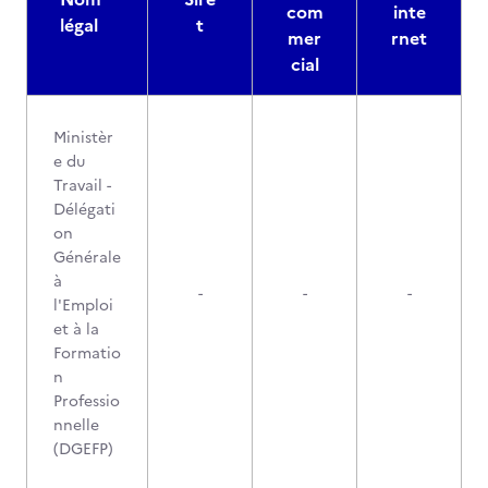
com
inte
légal
t
mer
rnet
cial
Ministèr
e du
Travail -
Délégati
on
Générale
à
-
-
-
l'Emploi
et à la
Formatio
n
Professio
nnelle
(DGEFP)