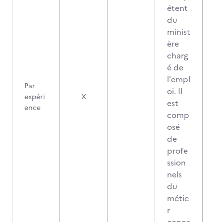
étent
du
minist
ère
charg
é de
l'empl
Par
oi. Il
expéri
X
est
ence
comp
osé
de
profe
ssion
nels
du
métie
r