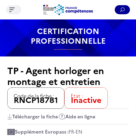
Ouvrir le menu de navigation
Reche
Contenu
Recherche
Menu
Pied de page
CERTIFICATION
PROFESSIONNELLE
TP - Agent horloger en
montage et entretien
Code de la fiche :
Etat :
RNCP18781
Inactive
Télécharger la fiche
Aide en ligne
Supplément Europass :
FR
-
EN