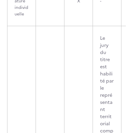
ature
X
-
individ
uelle
Le
jury
du
titre
est
habili
té par
le
repré
senta
nt
territ
orial
comp