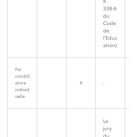
R
338-6
du
Code
de
l’Educ
ation)
Par
candid
ature
X
-
individ
uelle
Le
jury
du