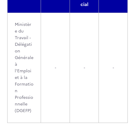
cial
Ministèr
e du
Travail -
Délégati
on
Générale
à
-
-
-
l'Emploi
et à la
Formatio
n
Professio
nnelle
(DGEFP)