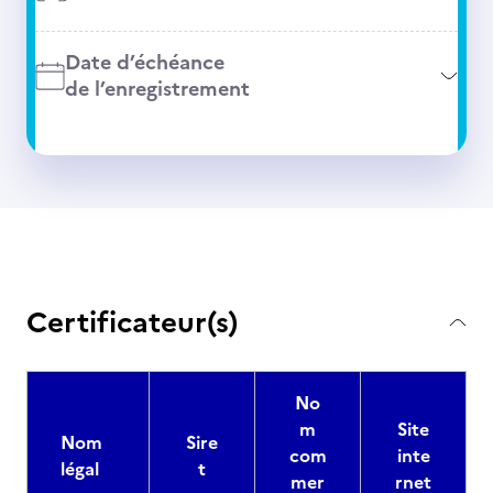
Date d’échéance
de l’enregistrement
Certificateur(s)
No
m
Site
Nom
Sire
com
inte
légal
t
mer
rnet