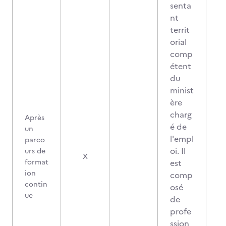
senta
nt
territ
orial
comp
étent
du
minist
ère
charg
Après
é de
un
l'empl
parco
oi. Il
urs de
X
format
est
ion
comp
contin
osé
ue
de
profe
ssion