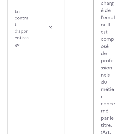
charg
é de
En
l'empl
contra
oi. Il
t
X
d’appr
est
entissa
comp
ge
osé
de
profe
ssion
nels
du
métie
r
conce
rné
par le
titre.
(Art.