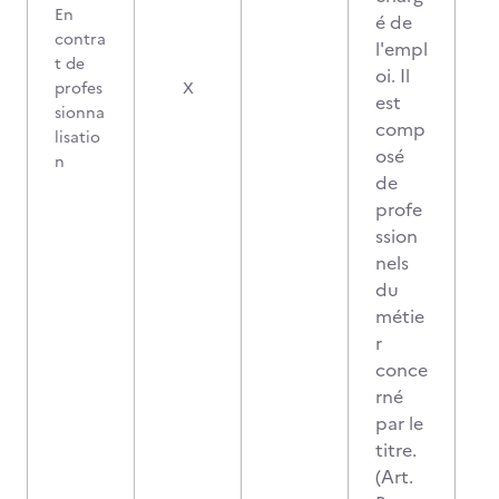
En
é de
contra
l'empl
t de
oi. Il
profes
X
est
sionna
comp
lisatio
osé
n
de
profe
ssion
nels
du
métie
r
conce
rné
par le
titre.
(Art.