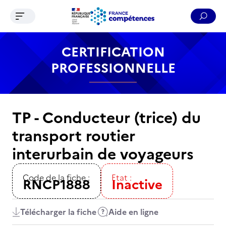
Ouvrir le menu de navigation
Reche
Contenu
Recherche
Menu
Pied de page
CERTIFICATION
PROFESSIONNELLE
TP - Conducteur (trice) du
transport routier
interurbain de voyageurs
Code de la fiche :
Etat :
RNCP1888
Inactive
Télécharger la fiche
Aide en ligne