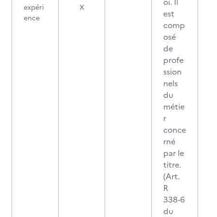
oi. Il
expéri
X
est
ence
comp
osé
de
profe
ssion
nels
du
métie
r
conce
rné
par le
titre.
(Art.
R
338-6
du