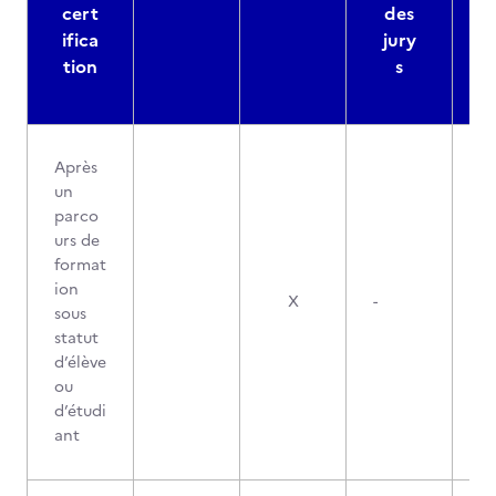
cert
des
ifica
jury
d
tion
s
Après
un
parco
urs de
format
ion
X
-
sous
statut
d’élève
ou
d’étudi
ant