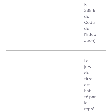
R
338-6
du
Code
de
l’Educ
ation)
Le
jury
du
titre
est
habili
té par
le
repré