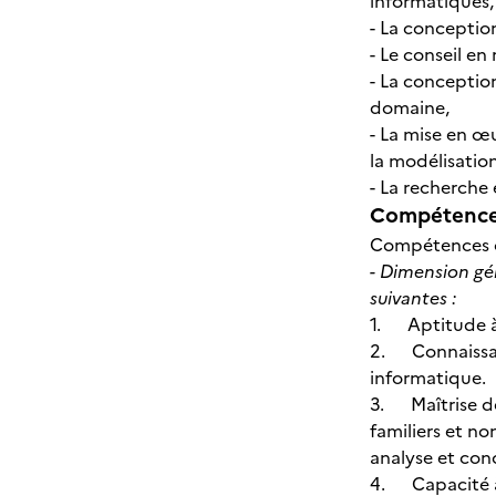
informatiques, 
- La conceptio
- Le conseil e
- La conceptio
domaine,
- La mise en œ
la modélisatio
- La recherche
Compétences
Compétences o
- Dimension gén
suivantes :
1. Aptitude à 
2. Connaissan
informatique.
3. Maîtrise de
familiers et no
analyse et con
4. Capacité à s