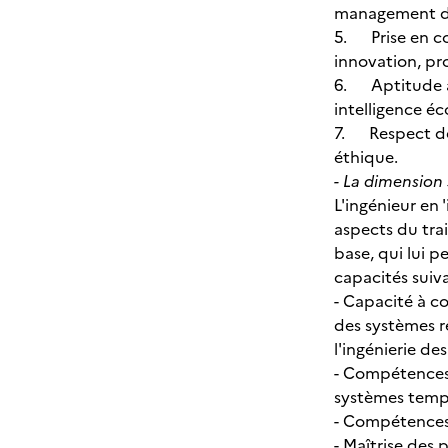
management de 
5. Prise en co
innovation, pro
6. Aptitude à t
intelligence é
7. Respect des
éthique.
- La dimension 
L'ingénieur en
aspects du tra
base, qui lui 
capacités suiva
- Capacité à co
des systèmes r
l'ingénierie de
- Compétences 
systèmes temps
- Compétences
- Maîtrise des