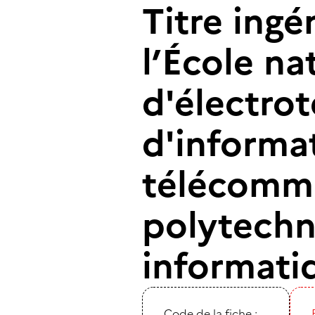
Titre ingé
l’École na
d'électrot
d'informa
télécommun
polytechn
informati
Code de la fiche :