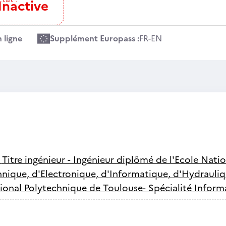
Inactive
 ligne
Supplément Europass :
FR
-
EN
-
Titre ingénieur - Ingénieur diplômé de l'Ecole Nati
hnique, d'Electronique, d'Informatique, d'Hydrauli
ational Polytechnique de Toulouse- Spécialité Info