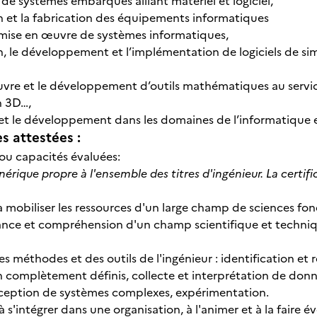
de systèmes embarqués alliant matériel et logiciel,
n et la fabrication des équipements informatiques
n mise en œuvre de systèmes informatiques,
n, le développement et l’implémentation de logiciels de si
uvre et le développement d’outils mathématiques au servi
n 3D…,
 et le développement dans les domaines de l’informatique
 attestées :
u capacités évaluées:
érique propre à l'ensemble des titres d'ingénieur. La certific
mobiliser les ressources d'un large champ de sciences fo
ce et compréhension d'un champ scientifique et techniq
s méthodes et des outils de l'ingénieur : identification e
n complètement définis, collecte et interprétation de donné
ception de systèmes complexes, expérimentation.
'intégrer dans une organisation, à l'animer et à la faire é