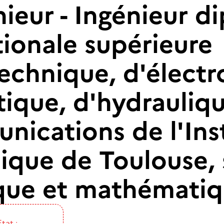
nieur - Ingénieur 
tionale supérieure
echnique, d'électr
tique, d'hydrauliqu
ications de l'Inst
ique de Toulouse, 
que et mathématiq
Etat :