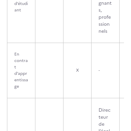
gnant
d’étudi
s,
ant
profe
ssion
nels
En
contra
t
X
-
d’appr
entissa
ge
Direc
teur
de