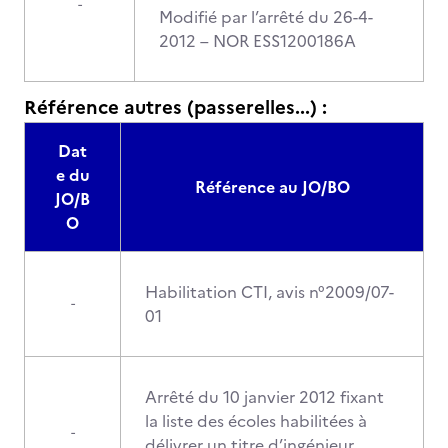
-
Modifié par l’arrêté du 26-4-
2012 – NOR ESS1200186A
Référence autres (passerelles...) :
Dat
e du
Référence au JO/BO
JO/B
O
Habilitation CTI, avis n°2009/07-
-
01
Arrêté du 10 janvier 2012 fixant
la liste des écoles habilitées à
-
délivrer un titre d’ingénieur