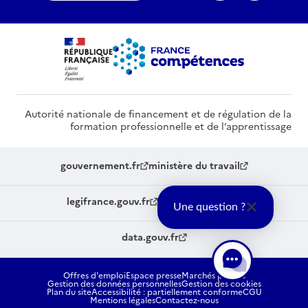
Autorité nationale de financement et de régulation de la
formation professionnelle et de l’apprentissage
gouvernement.fr
ministère du travail
legifrance.gouv.fr
service-public.fr
Une question ?
data.gouv.fr
Offres d'emploi
Espace presse
Marchés publics
Gestion des données personnelles
Gestion des cookies
Plan du site
Accessibilité : partiellement conforme
CGU
Mentions légales
Contactez-nous