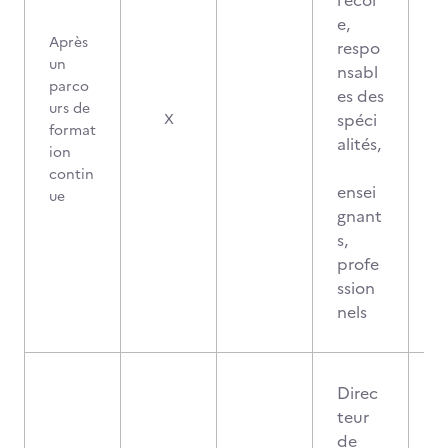
l’écol
e,
Après
respo
un
nsabl
parco
es des
urs de
spéci
X
format
alités,
ion
contin
ensei
ue
gnant
s,
profe
ssion
nels
Direc
teur
de