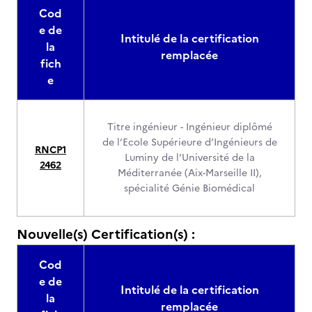
Cod
e de
Intitulé de la certification
la
remplacée
fich
e
Titre ingénieur - Ingénieur diplômé
de l’Ecole Supérieure d’Ingénieurs de
RNCP1
Luminy de l’Université de la
2462
Méditerranée (Aix-Marseille II),
spécialité Génie Biomédical
Nouvelle(s) Certification(s) :
Cod
e de
Intitulé de la certification
la
remplacée