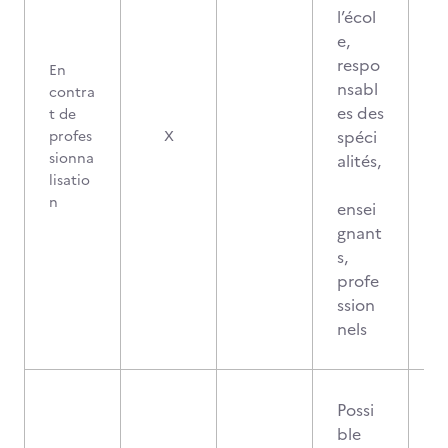
l’écol
e,
respo
En
nsabl
contra
es des
t de
spéci
profes
X
sionna
alités,
lisatio
n
ensei
gnant
s,
profe
ssion
nels
Possi
ble