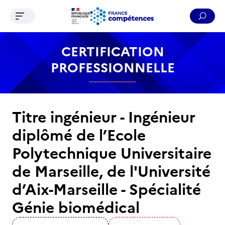
Ouvrir le menu de navigation
Reche
Contenu
Recherche
Menu
Pied de page
CERTIFICATION
PROFESSIONNELLE
Titre ingénieur - Ingénieur
diplômé de l’Ecole
Polytechnique Universitaire
de Marseille, de l'Université
d’Aix-Marseille - Spécialité
Génie biomédical