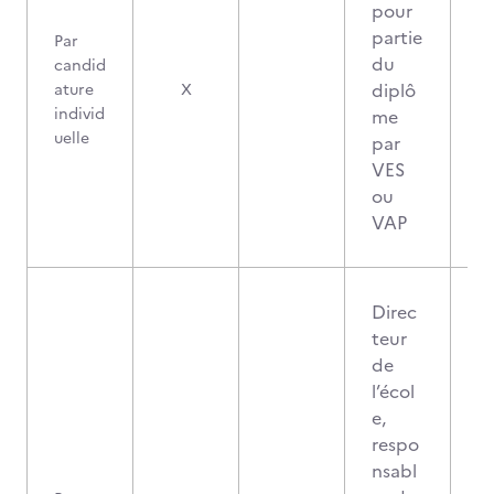
pour
partie
Par
du
candid
diplô
ature
X
individ
me
uelle
par
VES
ou
VAP
Direc
teur
de
l’écol
e,
respo
nsabl