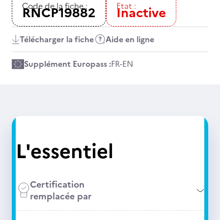
Code de la fiche :
Etat :
RNCP19882
Inactive
Télécharger la fiche
Aide en ligne
Supplément Europass :
FR
-
EN
L'essentiel
Certification
remplacée par