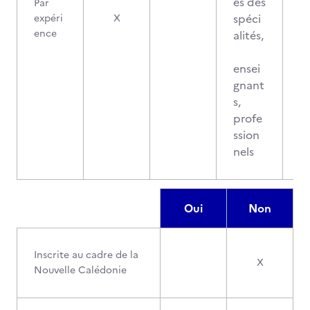
es des
Par
spéci
expéri
X
ence
alités,
ensei
gnant
s,
profe
ssion
nels
Oui
Non
Inscrite au cadre de la
X
Nouvelle Calédonie