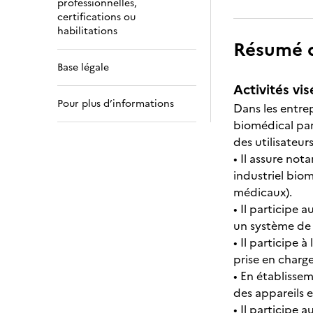
professionnelles,
certifications ou
habilitations
Résumé de
Base légale
Activités vis
Pour plus d’informations
Dans les entrep
biomédical par
des utilisateurs
• Il assure not
industriel biom
médicaux).
• Il participe 
un système de 
• Il participe 
prise en charge
• En établissem
des appareils e
• Il participe 