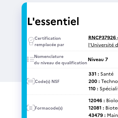
L'essentiel
RNCP37926 
Certification
remplacée par
l'Université 
Nomenclature
Niveau 7
du niveau de qualification
331 :
Santé
200 :
Technol
Code(s) NSF
110 :
Spéciali
12046 :
Biolo
12081 :
Biote
Formacode(s)
43479 :
Main