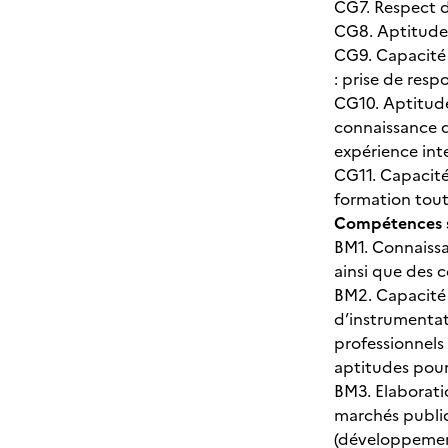
CG7. Respect 
CG8. Aptitude 
CG9. Capacité à
: prise de res
CG10. Aptitude 
connaissance d
expérience int
CG11. Capacité
formation tout 
Compétences s
BM1. Connaissa
ainsi que des 
BM2. Capacité 
d’instrumentat
professionnels
aptitudes pour 
BM3. Elaborati
marchés publiqu
(développement