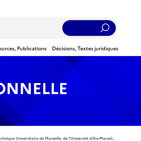
Rechercher
ources, Publications
Décisions, Textes juridiques
IONNELLE
Titre ingénieur - Ingénieur diplômé de l’Ecole Polytechnique Universitaire de Marseille, de l'Université d’Aix-Marseille - Spécialité Génie biomédical