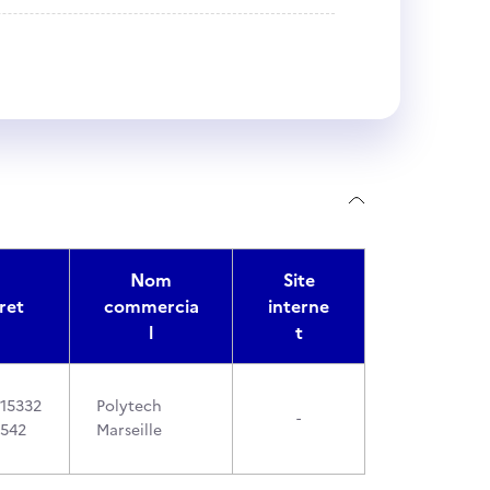
Nom
Site
ret
commercia
interne
l
t
15332
Polytech
-
542
Marseille