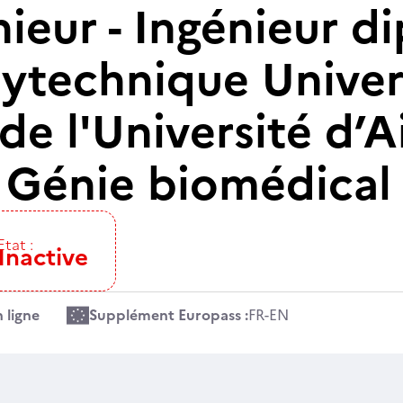
nieur - Ingénieur 
lytechnique Univer
 de l'Université d’A
é Génie biomédical
Etat :
Inactive
 ligne
Supplément Europass :
FR
-
EN