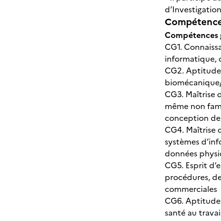
d’Investigation
Compétences
Compétences 
CG1. Connaiss
informatique, c
CG2. Aptitude à
biomécanique/l
CG3. Maîtrise d
même non famili
conception de 
CG4. Maîtrise 
systèmes d’info
données physiq
CG5. Esprit d’
procédures, de 
commerciales
CG6. Aptitude à
santé au travai