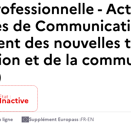
ofessionnelle - Act
es de Communicati
t des nouvelles t
tion et de la comm
)
Etat :
Inactive
 ligne
Supplément Europass :
FR
-
EN