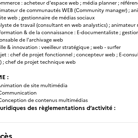
mmerce : acheteur d'espace web ; média planner ; référe
nimateur de communautés WEB (Community manager) ; anim
ite web ; gestionnaire de médias sociaux
lyste de travail (consultant en web analystics) ; animateu
nformation & de la connaissance : E-documentaliste ; gest
onsable de l'archivage web
lle & innovation : veeilleur stratégique ; web - surfer
jet : chef de projet fonctionnel ; concepteur web ; E-cons
 ; chef de projet technique web
E :
nimation de site multimédia
Communication
Conception de contenus multimédias
uridiques des règlementations d’activité :
ccès