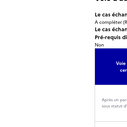
Le cas échan
A compléter (R
Le cas échant
Pré-requis d
Non
Voie 
cer
Après un par
sous statut d