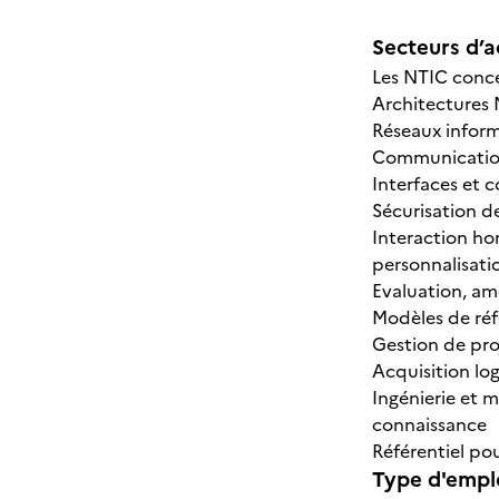
Secteurs d’ac
Les NTIC conce
Architectures 
Réseaux inform
Communication
Interfaces et 
Sécurisation d
Interaction 
personnalisati
Evaluation, amé
Modèles de réfé
Gestion de pro
Acquisition log
Ingénierie et 
connaissance
Référentiel pou
Type d'emplo