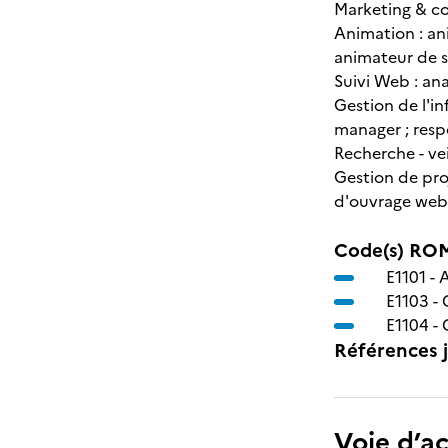
Marketing & co
Animation : a
animateur de s
Suivi Web : ana
Gestion de l'i
manager ; resp
Recherche - vei
Gestion de pro
d'ouvrage web)
Code(s) ROM
E1101 -
A
E1103 -
E1104 -
Références j
Voie d’a