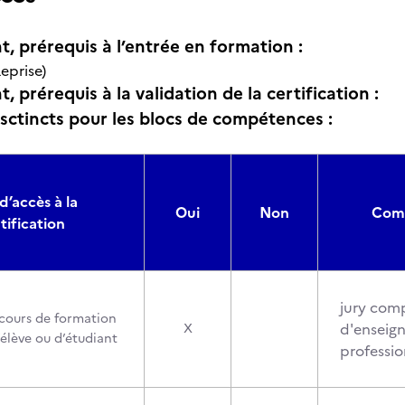
t, prérequis à l’entrée en formation :
eprise)
, prérequis à la validation de la certification :
isctincts pour les blocs de compétences :
d’accès à la
Oui
Non
Comp
tification
jury com
cours de formation
d'enseign
X
’élève ou d’étudiant
professio