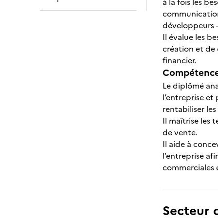
à la fois les 
communication 
développeurs -
Il évalue les 
création et de
financier.
Compétences
Le diplômé ana
l’entreprise e
rentabiliser le
Il maîtrise les
de vente.
Il aide à conc
l’entreprise af
commerciales e
Secteur d