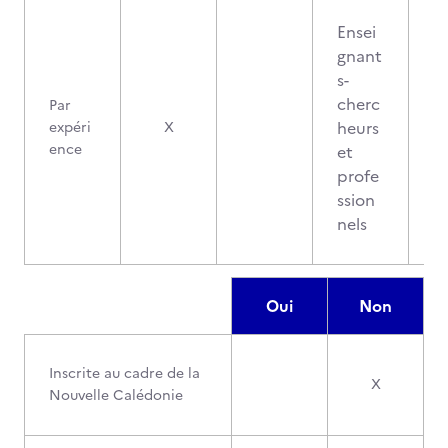
Ensei
gnant
s-
cherc
Par
heurs
expéri
X
ence
et
profe
ssion
nels
Oui
Non
Inscrite au cadre de la
X
Nouvelle Calédonie