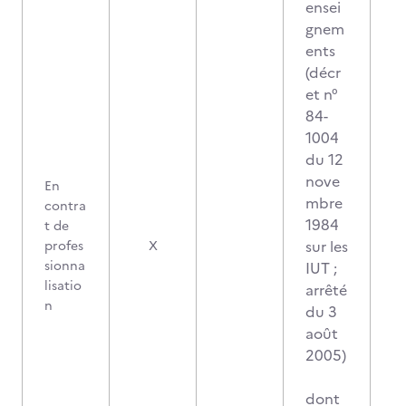
ensei
gnem
ents
(décr
et n°
84-
1004
du 12
nove
En
mbre
contra
1984
t de
sur les
profes
X
sionna
IUT ;
lisatio
arrêté
n
du 3
août
2005)
dont