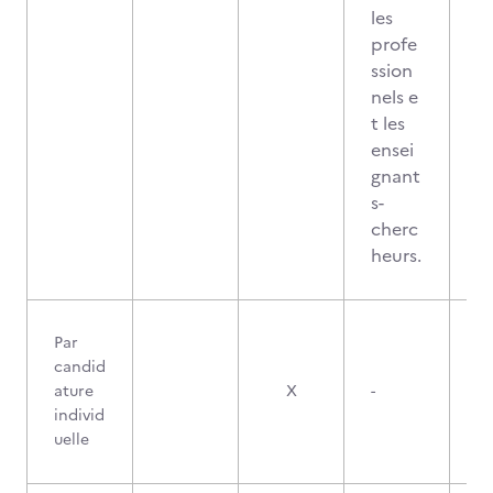
les
profe
ssion
nels e
t les
ensei
gnant
s-
cherc
heurs.
Par
candid
ature
X
-
individ
uelle