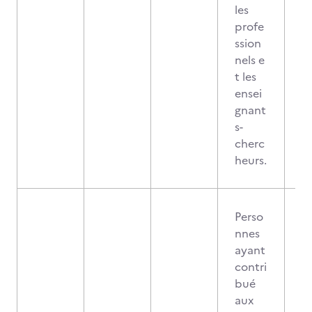
les
profe
ssion
nels e
t les
ensei
gnant
s-
cherc
heurs.
Perso
nnes
ayant
contri
bué
aux