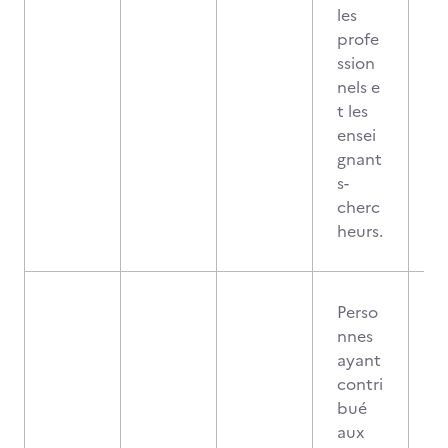
les
profe
ssion
nels e
t les
ensei
gnant
s-
cherc
heurs.
Perso
nnes
ayant
contri
bué
aux