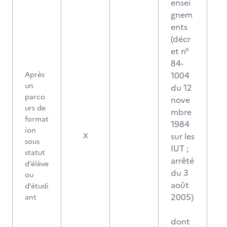
ensei
gnem
ents
(décr
et n°
84-
Après
1004
un
du 12
parco
nove
urs de
mbre
format
1984
ion
sur les
X
sous
IUT ;
statut
arrêté
d’élève
du 3
ou
août
d’étudi
2005)
ant
dont