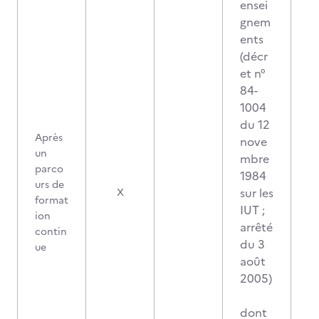
ensei
gnem
ents
(décr
et n°
84-
1004
du 12
Après
nove
un
mbre
parco
1984
urs de
sur les
X
format
IUT ;
ion
arrêté
contin
du 3
ue
août
2005)
dont