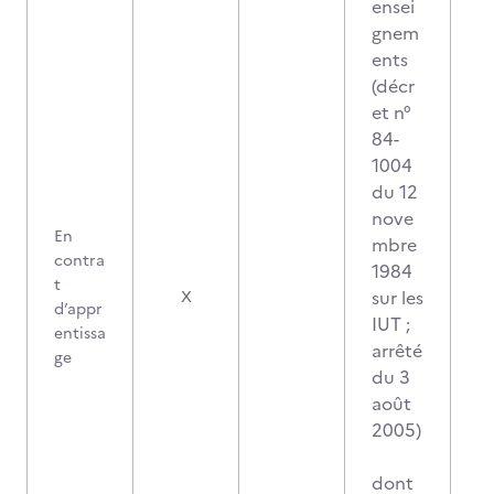
ensei
gnem
ents
(décr
et n°
84-
1004
du 12
nove
En
mbre
contra
1984
t
sur les
X
d’appr
IUT ;
entissa
arrêté
ge
du 3
août
2005)
dont