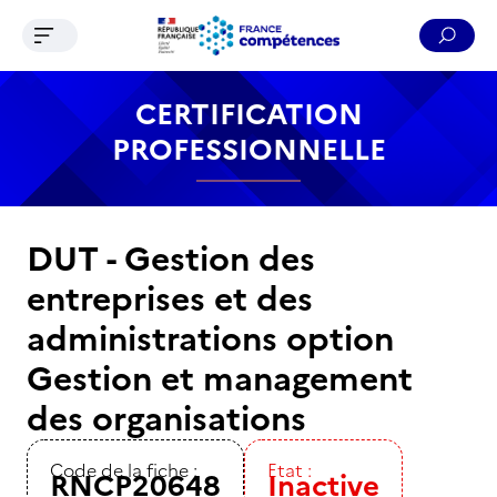
Ouvrir le menu de navigation
Reche
Contenu
Recherche
Menu
Pied de page
CERTIFICATION
PROFESSIONNELLE
DUT - Gestion des
entreprises et des
administrations option
Gestion et management
des organisations
Code de la fiche :
Etat :
RNCP20648
Inactive