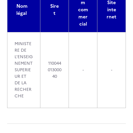
m
Site
Nom
Sire
com
inte
légal
t
mer
rnet
cial
MINISTE
RE DE
L'ENSEIG
NEMENT
110044
SUPERIE
013000
-
-
UR ET
40
DE LA
RECHER
CHE