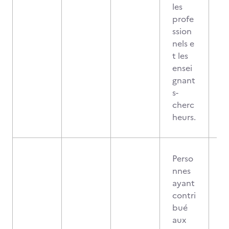
les
profe
ssion
nels e
t les
ensei
gnant
s-
cherc
heurs.
Perso
nnes
ayant
contri
bué
aux