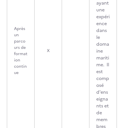
ayant
une
expéri
ence
Après
dans
un
le
parco
doma
urs de
ine
X
format
mariti
ion
me. Il
contin
est
ue
comp
osé
d'ens
eigna
nts et
de
mem
bres