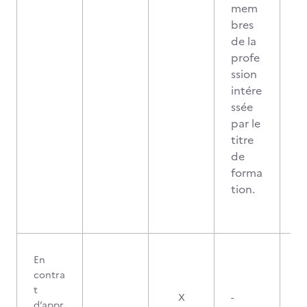
mem
bres
de la
profe
ssion
intére
ssée
par le
titre
de
forma
tion.
En
contra
t
X
-
d’appr