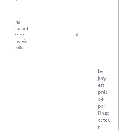
Par
candid
ature
X
-
individ
uelle
Le
jury
est
prési
dé
par
l'insp
ecteu
r