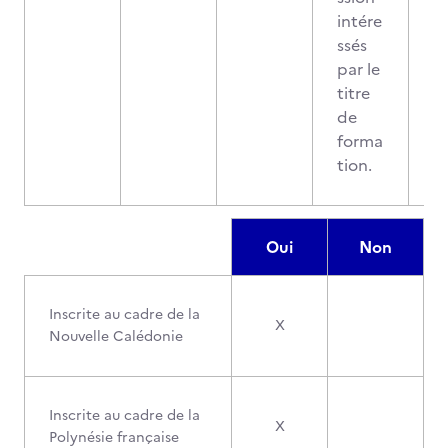
intére
ssés
par le
titre
de
forma
tion.
Oui
Non
Inscrite au cadre de la
X
Nouvelle Calédonie
Inscrite au cadre de la
X
Polynésie française