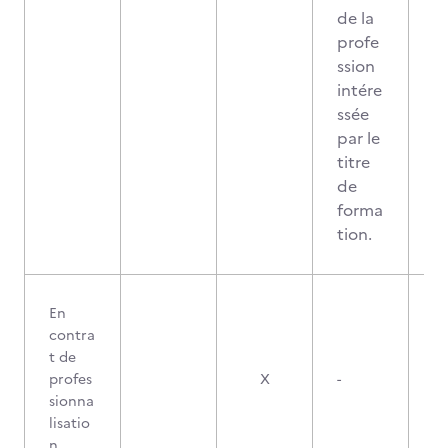
de la
profe
ssion
intére
ssée
par le
titre
de
forma
tion.
En
contra
t de
profes
X
-
sionna
lisatio
n