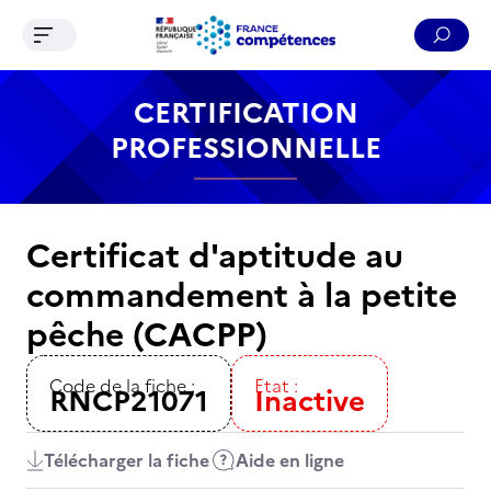
Ouvrir le menu de navigation
Reche
Contenu
Recherche
Menu
Pied de page
CERTIFICATION
PROFESSIONNELLE
Certificat d'aptitude au
commandement à la petite
pêche (CACPP)
Code de la fiche :
Etat :
RNCP21071
Inactive
Télécharger la fiche
Aide en ligne