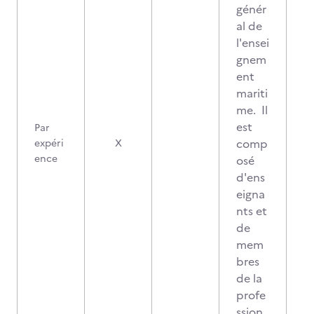
génér
al de
l'ensei
gnem
ent
mariti
me. Il
est
Par
comp
expéri
X
ence
osé
d'ens
eigna
nts et
de
mem
bres
de la
profe
ssion