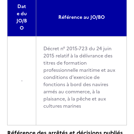
Dat
e du
Référence au JO/BO
JO/B
O
Décret n° 2015-723 du 24 juin
2015 relatif à la délivrance des
titres de formation
professionnelle maritime et aux
conditions d'exercice de
-
fonctions à bord des navires
armés au commerce, à la
plaisance, à la pêche et aux
cultures marines
Référence des arrêtés et décisions publiés