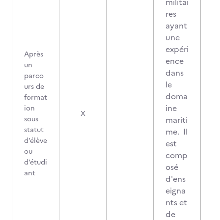
militai
res
ayant
une
expéri
Après
ence
un
dans
parco
le
urs de
doma
format
ine
ion
X
sous
mariti
statut
me. Il
d’élève
est
ou
comp
d’étudi
osé
ant
d'ens
eigna
nts et
de