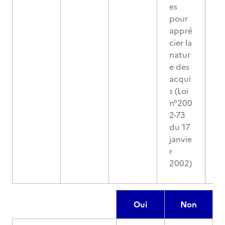
es
pour
appré
cier la
natur
e des
acqui
s (Loi
n°200
2-73
du 17
janvie
r
2002)
Oui
Non