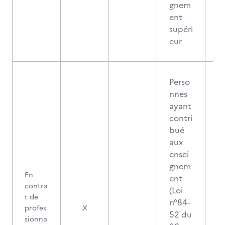
gnem
ent
supéri
eur
Perso
nnes
ayant
contri
bué
aux
ensei
gnem
En
ent
contra
(Loi
t de
n°84-
profes
X
52 du
sionna