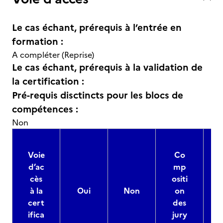
Le cas échant, prérequis à l’entrée en
formation :
A compléter (Reprise)
Le cas échant, prérequis à la validation de
la certification :
Pré-requis disctincts pour les blocs de
compétences :
Non
Voie
Co
d’ac
mp
cès
ositi
à la
Oui
Non
on
cert
des
ifica
jury
d