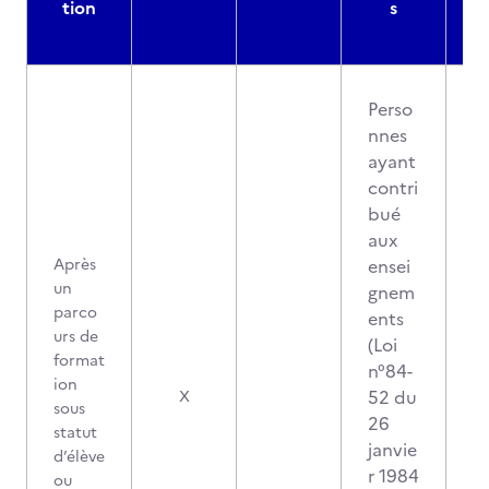
tion
s
Perso
nnes
ayant
contri
bué
aux
Après
ensei
un
gnem
parco
ents
urs de
(Loi
format
n°84-
ion
52 du
X
sous
26
statut
janvie
d’élève
r 1984
ou