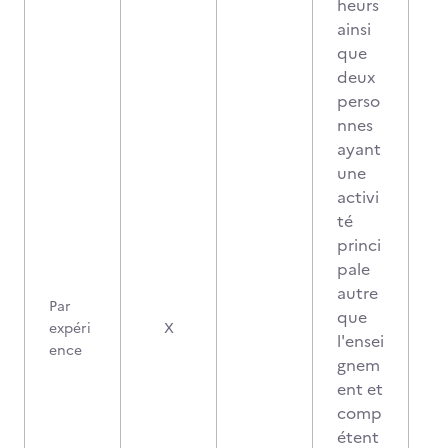
heurs
ainsi
que
deux
perso
nnes
ayant
une
activi
té
princi
pale
autre
Par
que
expéri
X
l'ensei
ence
gnem
ent et
comp
étent