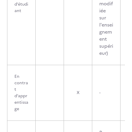
modif
d’étudi
iée
ant
sur
l'ensei
gnem
ent
supéri
eur)
En
contra
t
X
-
d’appr
entissa
ge