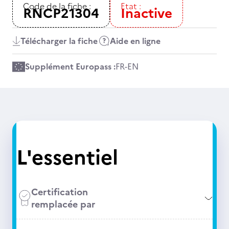
Code de la fiche :
Etat :
RNCP21304
Inactive
Télécharger la fiche
Aide en ligne
Supplément Europass :
FR
-
EN
L'essentiel
Certification
remplacée par