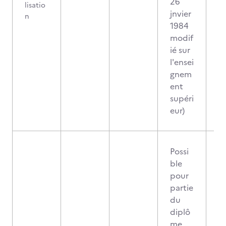
26
lisatio
jnvier
n
1984
modif
ié sur
l'ensei
gnem
ent
supéri
eur)
Possi
ble
pour
partie
du
diplô
me