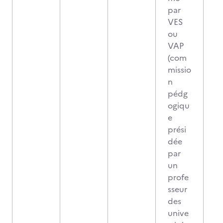
par
VES
ou
VAP
(com
missio
n
pédg
ogiqu
e
prési
dée
par
un
profe
sseur
des
unive