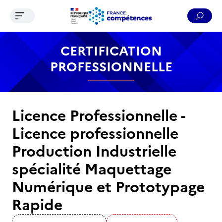
Ouvrir le menu de navigation
Reche
Contenu
Recherche
Menu
Pied de page
CERTIFICATION
PROFESSIONNELLE
Licence Professionnelle -
Licence professionnelle
Production Industrielle
spécialité Maquettage
Numérique et Prototypage
Rapide