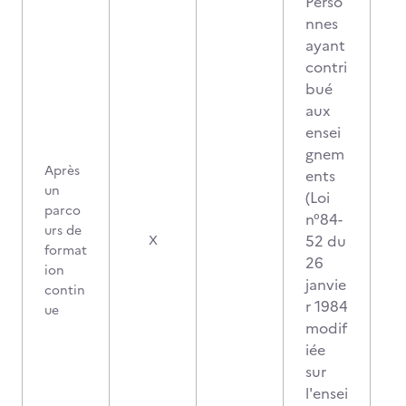
Perso
nnes
ayant
contri
bué
aux
ensei
gnem
Après
ents
un
(Loi
parco
n°84-
urs de
52 du
X
format
26
ion
janvie
contin
r 1984
ue
modif
iée
sur
l'ensei