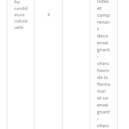
rsités
Par
et
candid
comp
ature
X
individ
renan
uelle
t
deux
ensei
gnant
-
cherc
heurs
de la
forma
tion
et un
ensei
gnant
-
cherc