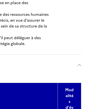
ise en place des
le des ressources humaines
écis, en vue d’assurer le
sein de sa structure de la
u’il peut déléguer à des
atégie globale.
Mod
alité
s
d'év