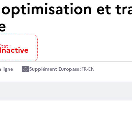
 optimisation et t
e
Etat :
Inactive
 ligne
Supplément Europass :
FR
-
EN