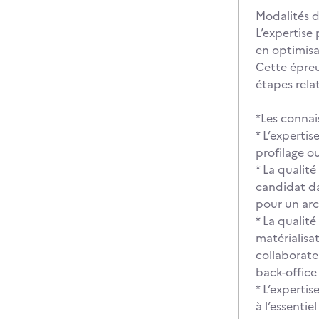
Modalités d
L’expertise 
en optimisa
Cette épreu
étapes relat
*Les connai
* L’experti
profilage o
* La qualité
candidat da
pour un ar
* La qualité
matérialisa
collaborateu
back-office 
* L’expertis
à l’essenti