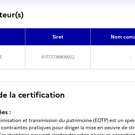
teur(s)
Siret
Nom comm
S
51772736800022
-
 la certification
ées :
imisation et transmission du patrimoine (EOTP) est un spéci
contraintes pratiques pour diriger la mise en oeuvre de str
Ces stratégies peuvent s’entendre selon plusieurs acception