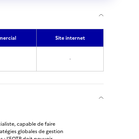
ercial
Site internet
-
aliste, capable de faire
atégies globales de gestion
s : l’EOTP doit pouvoir