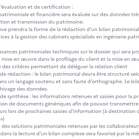
’évaluation et de certification :
patrimoniale et financière sera évaluée sur des données très
tion et transmission du patrimoine.
ve prendra la forme de la rédaction d’un bilan patrimoni
ives à la gestion des cabinets spécialisés en ingénierie patr
ssances patrimoniales techniques sur le dossier qui sera pr
se mise en œuvre dans le profilage du client et la mise en 
u des critères permettant de déléguer la relation client
 de rédaction : le bilan patrimonial devra être structuré se
ns un langage soutenu et sans faute d’orthographe. Le bila
chivage des données.
 de synthèse : les informations retenues et saisies pour la p
tion de documents génériques afin de pouvoir transmettre 
rs lors de prochaines saisies d’information (à destination d
»)
e des solutions patrimoniales retenues par les collaborateurs 
el dans la lecture d’un bilan complexe sera favorisé par la 