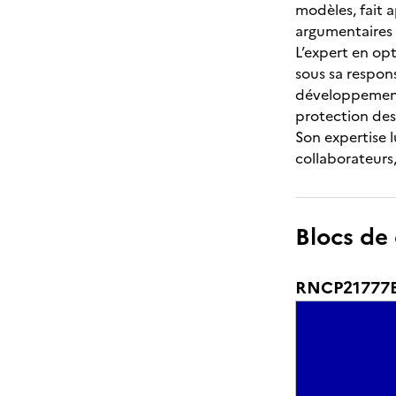
modèles, fait a
argumentaires
L’expert en op
sous sa respons
développement d
protection des 
Son expertise l
collaborateurs,
Blocs de
RNCP21777BC0