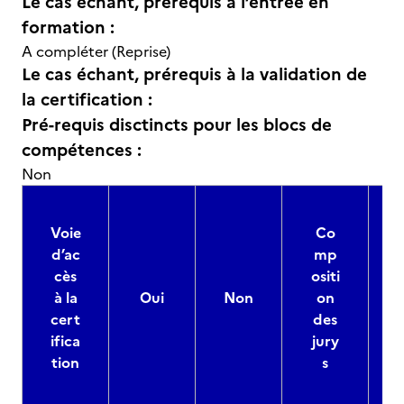
Le cas échant, prérequis à l’entrée en
formation :
A compléter (Reprise)
Le cas échant, prérequis à la validation de
la certification :
Pré-requis disctincts pour les blocs de
compétences :
Non
Voie
Co
d’ac
mp
cès
ositi
à la
Oui
Non
on
cert
des
ifica
jury
d
tion
s