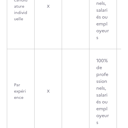
candid
nels,
ature
X
salari
individ
és ou
uelle
empl
oyeur
s
100%
de
profe
ssion
Par
nels,
expéri
X
salari
ence
és ou
empl
oyeur
s