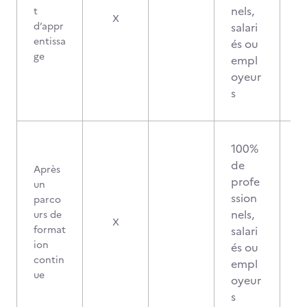
nels,
t
X
d’appr
salari
entissa
és ou
ge
empl
oyeur
s
100%
de
Après
profe
un
ssion
parco
nels,
urs de
X
format
salari
ion
és ou
contin
empl
ue
oyeur
s