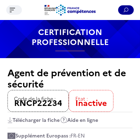
Ouvrir le menu de navigation
Reche
Contenu
Recherche
Menu
Pied de page
CERTIFICATION
PROFESSIONNELLE
Agent de prévention et de
sécurité
Code de la fiche :
Etat :
RNCP22234
Inactive
Télécharger la fiche
Aide en ligne
Supplément Europass :
FR
-
EN