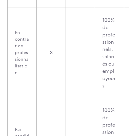
100%
de
En
profe
contra
ssion
t de
nels,
profes
X
salari
sionna
és ou
lisatio
empl
n
oyeur
s
100%
de
profe
Par
ssion