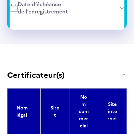
Date d’échéance
de l’enregistrement
Certificateur(s)
No
m
Site
Nom
Sire
com
inte
légal
t
mer
rnet
cial