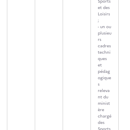
Sports
et des
Loisirs
;
- un ou
plusieu
rs
cadres
techni
ques
et
pédag
ogique
s
releva
nt du
minist
ère
chargé
des
Sports