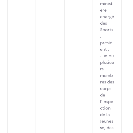
minist
ère
chargé
des
Sports
,
présid
ent ;
- un ou
plusieu
rs
memb
res des
corps
de
l'inspe
ction
de la
Jeunes
se, des