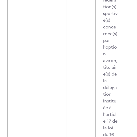
fédéra
tion(s)
sportiv
e(s)
conce
rnée(s)
par
l'optio
n
aviron,
titulair
e(s) de
la
déléga
tion
institu
ée à
l'articl
e 17 de
la loi
du 16