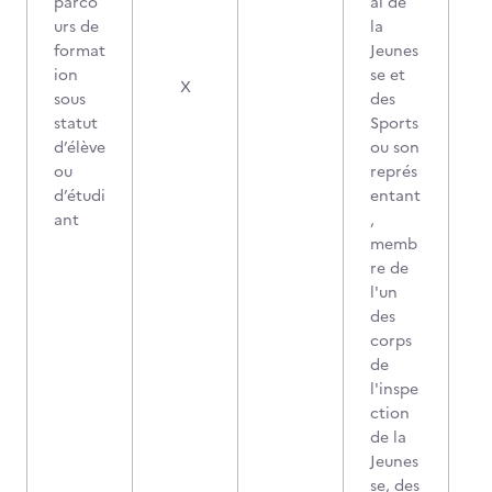
parco
al de
urs de
la
format
Jeunes
ion
se et
X
sous
des
statut
Sports
d’élève
ou son
ou
représ
d’étudi
entant
ant
,
memb
re de
l'un
des
corps
de
l'inspe
ction
de la
Jeunes
se, des