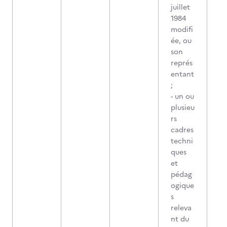
juillet
1984
modifi
ée, ou
son
représ
entant
;
- un ou
plusieu
rs
cadres
techni
ques
et
pédag
ogique
s
releva
nt du