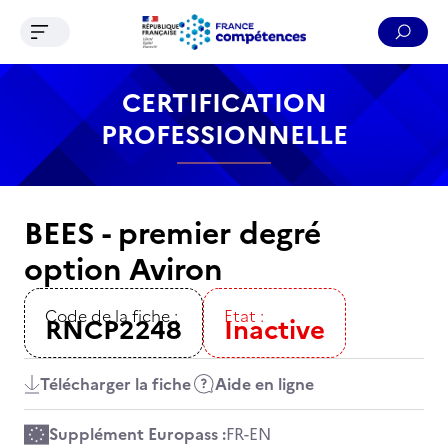
Ouvrir le menu de navigation
Reche
Contenu
Recherche
Menu
Pied de page
CERTIFICATION
PROFESSIONNELLE
BEES - premier degré
option Aviron
Code de la fiche :
Etat :
RNCP2248
Inactive
Télécharger la fiche
Aide en ligne
Supplément Europass :
FR
-
EN