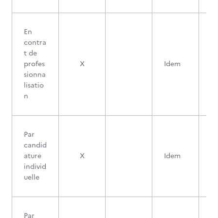
En
contra
t de
profes
X
Idem
sionna
lisatio
n
Par
candid
ature
X
Idem
individ
uelle
Par