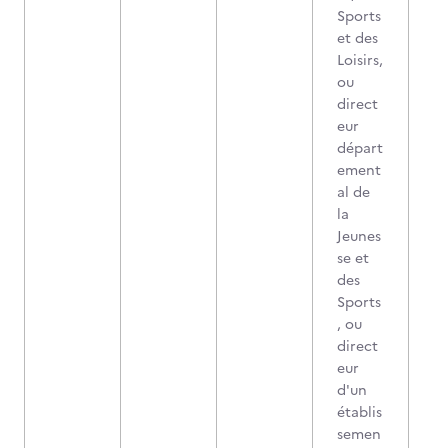
Sports
et des
Loisirs,
ou
direct
eur
départ
ement
al de
la
Jeunes
se et
des
Sports
, ou
direct
eur
d'un
établis
semen