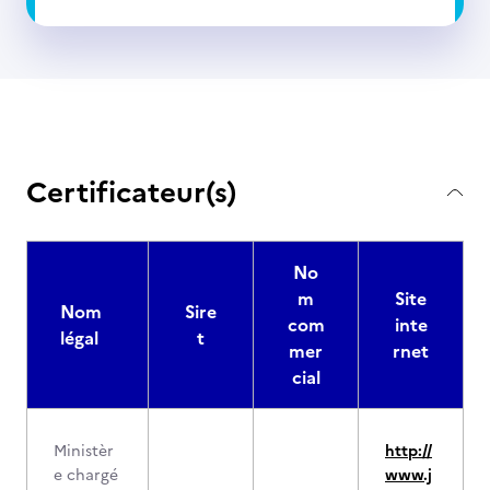
Certificateur(s)
No
m
Site
Nom
Sire
com
inte
légal
t
mer
rnet
cial
Ministèr
http://
e chargé
www.j