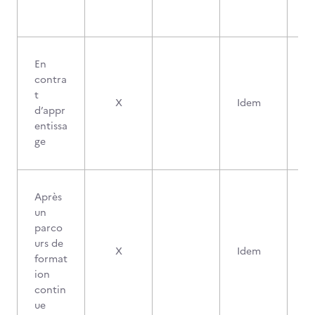
En
contra
t
X
Idem
d’appr
entissa
ge
Après
un
parco
urs de
X
Idem
format
ion
contin
ue