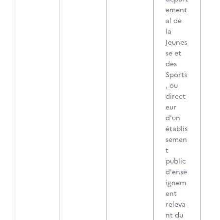
ement
al de
la
Jeunes
se et
des
Sports
, ou
direct
eur
d'un
établis
semen
t
public
d'ense
ignem
ent
releva
nt du