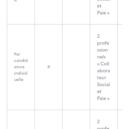
n
et
Paie »
2
profe
ssion
Par
nels
candid
« Coll
ature
X
abora
individ
teur
uelle
Social
et
Paie »
2
profe