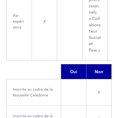
ssion
nels
Par
« Coll
expéri
X
abora
ence
teur
Social
et
Paie »
Oui
Non
Inscrite au cadre de la
X
Nouvelle Calédonie
Inscrite au cadre de la