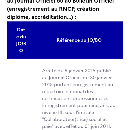
au Journal Officiel ou au Bulletin Officiel
(enregistrement au RNCP, création
diplôme, accréditation…) :
Dat
e du
Référence au JO/BO
JO/B
O
Arrêté du 9 janvier 2015 publié
au Journal Officiel du 30 janvier
2015 portant enregistrement au
répertoire national des
certifications professionnelles.
-
Enregistrement pour cinq ans, au
niveau III, sous l'intitulé
"Collaborateur(trice) social et
paie" avec effet au 01 juin 2011,