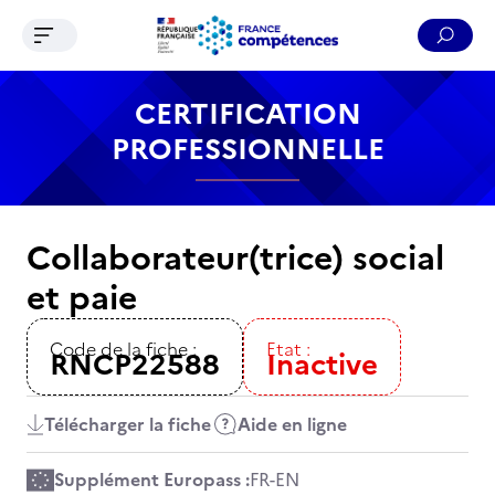
Ouvrir le menu de navigation
Reche
Contenu
Recherche
Menu
Pied de page
CERTIFICATION
PROFESSIONNELLE
Collaborateur(trice) social
et paie
Code de la fiche :
Etat :
RNCP22588
Inactive
Télécharger la fiche
Aide en ligne
Supplément Europass :
FR
-
EN