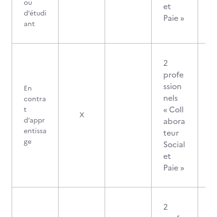
ou
et
d’étudi
Paie »
ant
2
profe
ssion
En
nels
contra
« Coll
t
X
d’appr
abora
entissa
teur
ge
Social
et
Paie »
2