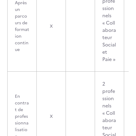
profe
Après
ssion
un
nels
parco
« Coll
urs de
X
format
abora
ion
teur
contin
Social
ue
et
Paie »
2
profe
En
ssion
contra
nels
t de
« Coll
profes
X
abora
sionna
teur
lisatio
Social