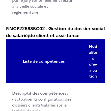
par le jury sur un élément relatif
à la veille sociale et
règlementaire
RNCP22588BC02 - Gestion du dossier social
du salarié/du client et assistance
Mod
alité
s
Liste de compétences
d'év
alua
tion
Descriptif des compétences :
- actualiser la configuration des
dossiers clients/salariés sur le