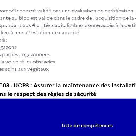
compétence est validé par une évaluation de certification. L
nte au bloc est valide dans le cadre de l'acquisition de la 
spondant aux 4 unités capitalisables donne accès à la certif
lieu à une attestation de capacité.
 à :
s gazons
es parties engazonnées
 la voirie et les obstacles
les soins aux végétaux
3 - UCP3 : Assurer la maintenance des installat
ns le respect des règles de sécurité
Liste de compétences