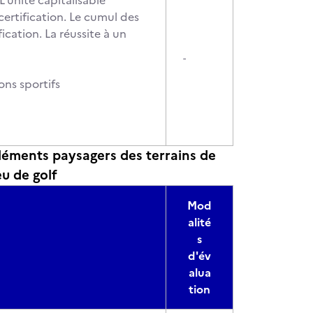
'unité capitalisable
certification. Le cumul des
ication. La réussite à un
-
ons sportifs
léments paysagers des terrains de
eu de golf
Mod
alité
s
d'év
alua
tion