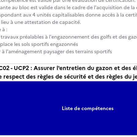
compétence est validé par une évaluation de certification. L
nte au bloc est valide dans le cadre de l'acquisition de la 
spondant aux 4 unités capitalisables donne accès à la certif
lieu à une attestation de capacité.
 à :
es travaux préalables à l'engazonnement des golfs et des gaz
 place les sols sportifs engazonnés
r à l'aménagement paysager des terrains sportifs
 - UCP2 : Assurer l'entretien du gazon et des é
e respect des règles de sécurité et des règles du j
Liste de compétences