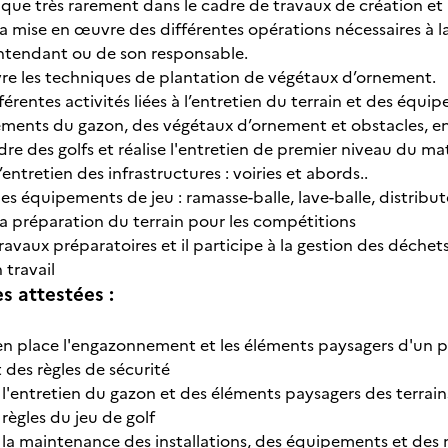
nt que très rarement dans le cadre de travaux de création e
à la mise en œuvre des différentes opérations nécessaires à l
’intendant ou de son responsable.
vre les techniques de plantation de végétaux d’ornement.
ifférentes activités liées à l’entretien du terrain et des équi
tements du gazon, des végétaux d’ornement et obstacles, en
dre des golfs et réalise l'entretien de premier niveau du mat
 l’entretien des infrastructures : voiries et abords..
 des équipements de jeu : ramasse-balle, lave-balle, distribut
à la préparation du terrain pour les compétitions
s travaux préparatoires et il participe à la gestion des déche
n travail
 attestées :
en place l'engazonnement et les éléments paysagers d'un pa
 des règles de sécurité
 l'entretien du gazon et des éléments paysagers des terrain
 règles du jeu de golf
 la maintenance des installations, des équipements et des m