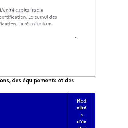
'unité capitalisable
certification. Le cumul des
ication. La réussite à un
-
ions, des équipements et des
Mod
alité
s
d'év