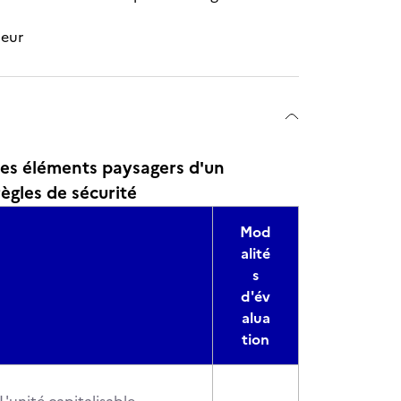
ueur
es éléments paysagers d'un
règles de sécurité
Mod
alité
s
d'év
alua
tion