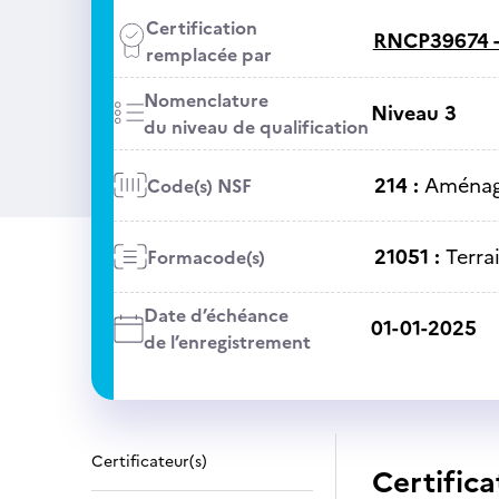
Certification
RNCP39674 
remplacée par
Nomenclature
Niveau 3
du niveau de qualification
214 :
Aménage
Code(s) NSF
21051 :
Terra
Formacode(s)
Date d’échéance
01-01-2025
de l’enregistrement
Certificateur(s)
Certifica