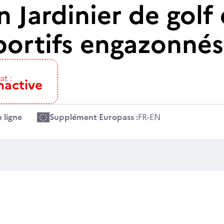
n Jardinier de golf
sportifs engazonnés
at :
nactive
 ligne
Supplément Europass :
FR
-
EN