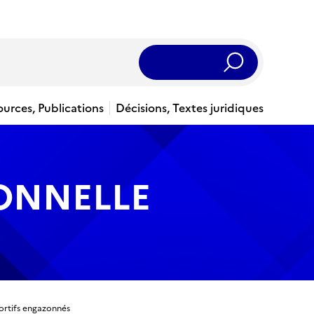
Rechercher
ources, Publications
Décisions, Textes juridiques
IONNELLE
portifs engazonnés