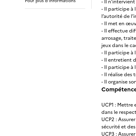
Pour plus d’informations
- Il n'intervie
- Il participe 
l’autorité de l
- Il met en œu
- Il effectue d
arrosage, trai
jeux dans le ca
- Il participe à
- Il entretient
- Il participe 
- Il réalise de
- Il organise so
Compétences
UCP1 : Mettre 
dans le respect
UCP2 : Assurer
sécurité et des
UCP3 : Assurer