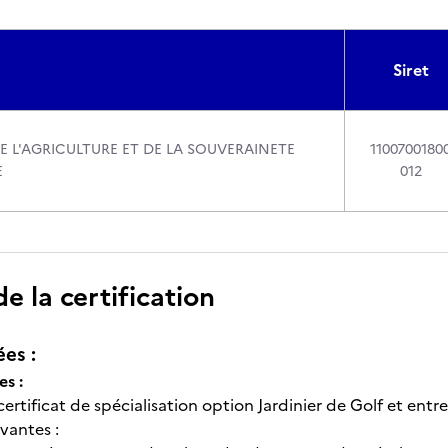
Siret
E L'AGRICULTURE ET DE LA SOUVERAINETE
1100700180
E
012
 la certification
ées :
es :
 certificat de spécialisation option Jardinier de Golf et entre
ivantes :