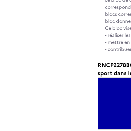
Le bloc de 
corresponda
blocs corre
bloc donne 
Ce bloc vise
- réaliser l
- mettre en
- contribue
RNCP2278BC02
sport dans l