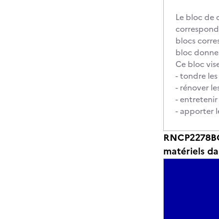
Le bloc de 
corresponda
blocs corre
bloc donne 
Ce bloc vise
- tondre le
- rénover l
- entretenir
- apporter 
RNCP2278BC0
matériels da