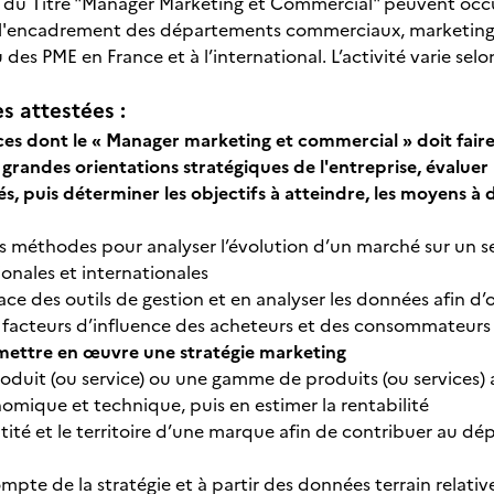
 du Titre "Manager Marketing et Commercial" peuvent occupe
 l'encadrement des départements commerciaux, marketing 
es PME en France et à l’international. L’activité varie selon l
 attestées :
s dont le « Manager marketing et commercial » doit faire 
 grandes orientations stratégiques de l'entreprise,
évaluer
s, puis
d
éterminer les objectifs à atteindre, les moyens à
 méthodes pour analyser l’évolution d’un marché sur un sect
ionales et internationales
ce des outils de gestion et en analyser les données afin d’o
es facteurs d’influence des acheteurs et des consommateurs
 mettre en œuvre une stratégie marketing
roduit (ou service) ou une gamme de produits (ou services)
nomique et technique, puis en estimer la rentabilité
ntité et le territoire d’une marque afin de contribuer au d
pte de la stratégie et à partir des données terrain relative