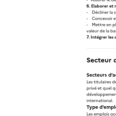
6.
Elaborer et 
- Décliner la 
- Concevoir et
- Mettre en pla
valeur de la ba
7.
Intégrer les
Secteur d
Secteurs d’ac
Les titulaires 
privé et quel qu
développement,
international.
Type d'emplo
Les emplois occ