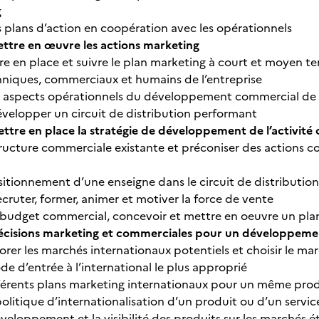
g
 plans d’action en coopération avec les opérationnels
ettre en œuvre les actions marketing
tre en place et suivre le plan marketing à court et moyen t
chniques, commerciaux et humains de l’entreprise
s aspects opérationnels du développement commercial de l’
velopper un circuit de distribution performant
ettre en place la stratégie de développement de l’activité
tructure commerciale existante et préconiser des actions c
sitionnement d’une enseigne dans le circuit de distribution
ecruter, former, animer et motiver la force de vente
budget commercial, concevoir et mettre en oeuvre un pla
décisions marketing et commerciales pour un développement
orer les marchés internationaux potentiels et choisir le ma
de d’entrée à l’international le plus approprié
férents plans marketing internationaux pour un même produit
olitique d’internationalisation d’un produit ou d’un service
veloppement et la visibilité des produits sur les marchés é