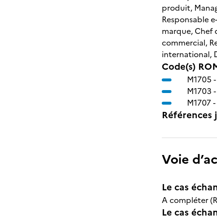
produit, Manag
Responsable e-
marque, Chef d
commercial, R
international,
Code(s) ROM
M1705 
M1703 
M1707 
Références j
Voie d’a
Le cas échan
A compléter (R
Le cas échant