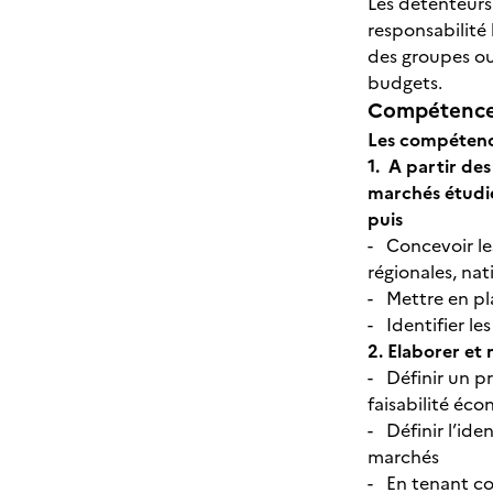
Les détenteurs
responsabilité
des groupes ou d
budgets.
Compétences
Les compétence
1. A partir des
marchés étudié
puis
- Concevoir les
régionales, nat
- Mettre en pla
- Identifier l
2.
Elaborer et
- Définir un p
faisabilité éco
- Définir l’ide
marchés
- En tenant com