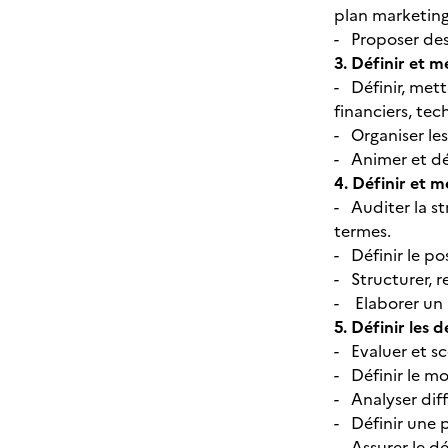
plan marketin
- Proposer des
3.
Définir et m
- Définir, met
financiers, te
- Organiser le
- Animer et dé
4.
Définir et m
- Auditer la s
termes.
- Définir le po
- Structurer, r
- Elaborer un 
5.
Définir les 
- Evaluer et sc
- Définir le mo
- Analyser dif
- Définir une p
- Assurer le dé