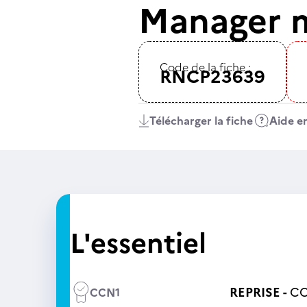
Manager m
Code de la fiche :
RNCP23639
Télécharger la fiche
Aide en
L'essentiel
REPRISE -
CC
CCN1