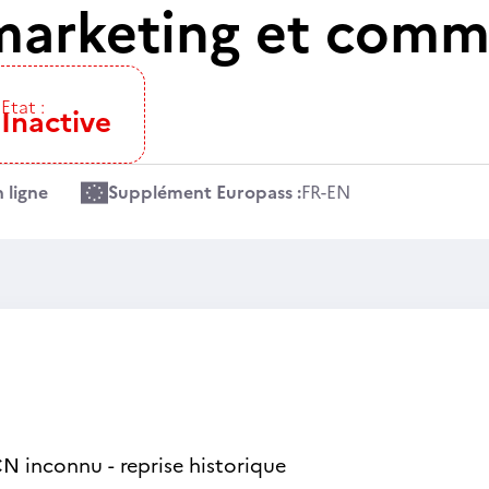
arketing et comme
Etat :
Inactive
 ligne
Supplément Europass :
FR
-
EN
N inconnu - reprise historique