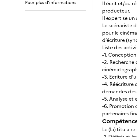
Pour plus d’informations
Il écrit et/ou 
producteur.
Il expertise un
Le scénariste d
pour le cinéma
d’écriture (syn
Liste des activi
•1. Conception
•2. Recherche d
cinématograph
•3. Ecriture d
•4. Réécriture 
demandes des c
•5. Analyse et
•6. Promotion 
partenaires fin
Compétences
Le (la) titulair
•1. Définir et 