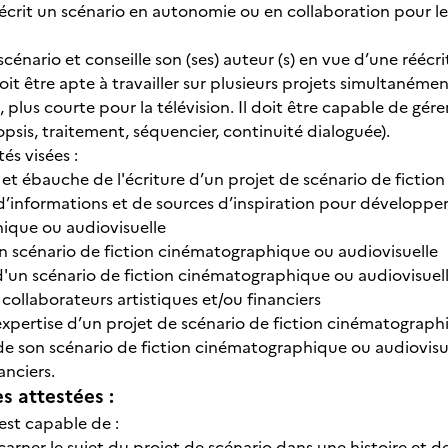
réécrit un scénario en autonomie ou en collaboration pour l
 scénario et conseille son (ses) auteur (s) en vue d’une réécri
oit être apte à travailler sur plusieurs projets simultaném
, plus courte pour la télévision. Il doit être capable de g
opsis, traitement, séquencier, continuité dialoguée).
tés visées :
 et ébauche de l'écriture d’un projet de scénario de ficti
’informations et de sources d’inspiration pour développer et
ique ou audiovisuelle
’un scénario de fiction cinématographique ou audiovisuelle
d'un scénario de fiction cinématographique ou audiovisuelle
ollaborateurs artistiques et/ou financiers
 expertise d’un projet de scénario de fiction cinématograph
de son scénario de fiction cinématographique ou audiovisue
anciers.
 attestées :
e est capable de :
Incarner le sujet du projet de scénario dans une histoire et