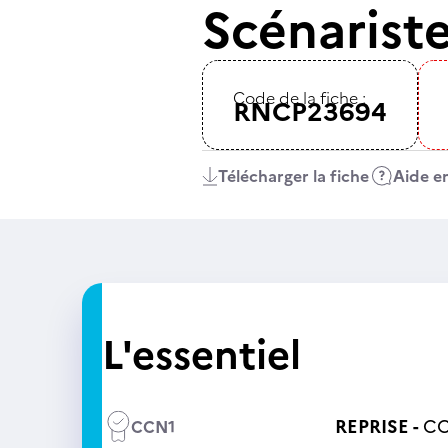
Scénarist
Code de la fiche :
RNCP23694
Télécharger la fiche
Aide en
L'essentiel
REPRISE -
CC
CCN1