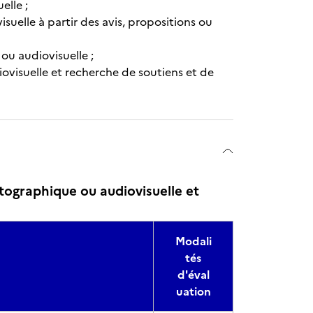
elle ;
suelle à partir des avis, propositions ou
ou audiovisuelle ;
ovisuelle et recherche de soutiens et de
ographique ou audiovisuelle et
Modali
tés
d'éval
uation