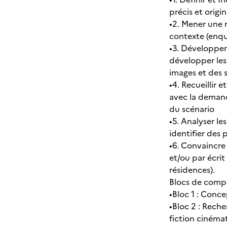
précis et origin
•2. Mener une 
contexte (enquê
•3. Développer
développer les 
images et des 
•4. Recueillir 
avec la demand
du scénario
•5. Analyser le
identifier des 
•6. Convaincre
et/ou par écrit
résidences).
Blocs de comp
•Bloc 1 : Conc
•Bloc 2 : Reche
fiction cinéma