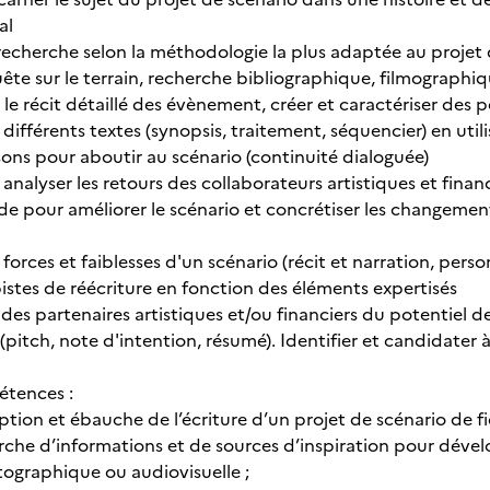
al
recherche selon la méthodologie la plus adaptée au projet d
te sur le terrain, recherche bibliographique, filmographiqu
 le récit détaillé des évènement, créer et caractériser des
différents textes (synopsis, traitement, séquencier) en util
sons pour aboutir au scénario (continuité dialoguée)
et analyser les retours des collaborateurs artistiques et fina
e pour améliorer le scénario et concrétiser les changement
s forces et faiblesses d'un scénario (récit et narration, pers
pistes de réécriture en fonction des éléments expertisés
 des partenaires artistiques et/ou financiers du potentiel 
 (pitch, note d'intention, résumé). Identifier et candidater à
étences :
eption et ébauche de l’écriture d’un projet de scénario de 
rche d’informations et de sources d’inspiration pour dévelo
tographique ou audiovisuelle ;