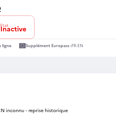
e
Etat :
Inactive
 ligne
Supplément Europass :
FR
-
EN
N inconnu - reprise historique