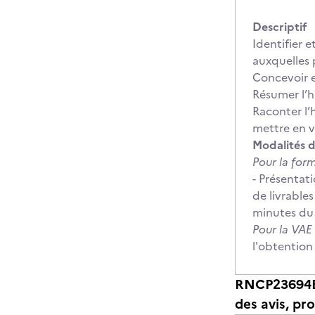
Descriptif
Identifier 
auxquelles 
Concevoir e
Résumer l’h
Raconter l’
mettre en va
Modalités d
Pour la for
- Présentat
de livrables
minutes du
Pour la VAE
l'obtention
RNCP23694BC0
des avis, pr