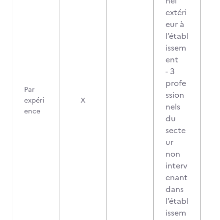
nel
extéri
eur à
l’établ
issem
ent
- 3
profe
Par
ssion
expéri
X
nels
ence
du
secte
ur
non
interv
enant
dans
l’établ
issem