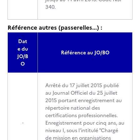
340.
Référence autres (passerelles...) :
Dat
e du
Référence au JO/BO
JO/B
O
Arrêté du 17 juillet 2015 publié
au Journal Officiel du 25 juillet
2015 portant enregistrement au
répertoire national des
certifications professionnelles.
Enregistrement pour cinq ans, au
-
niveau I, sous l'intitulé "Chargé
de mission en organisations