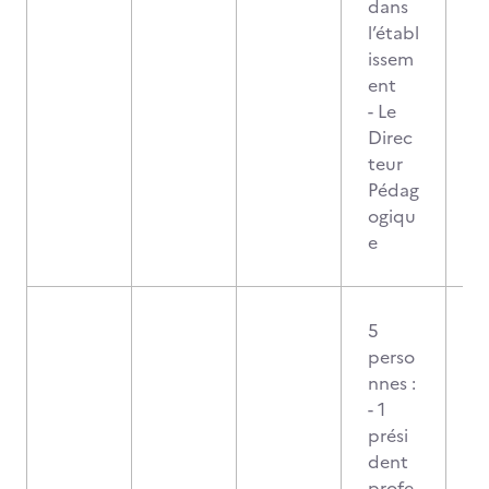
dans
l’établ
issem
ent
- Le
Direc
teur
Pédag
ogiqu
e
5
perso
nnes :
- 1
prési
dent
profe