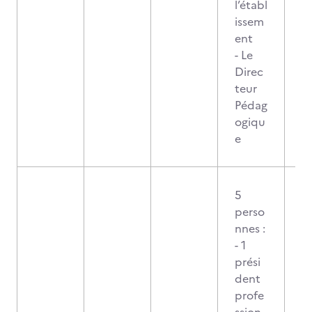
l’établ
issem
ent
- Le
Direc
teur
Pédag
ogiqu
e
5
perso
nnes :
- 1
prési
dent
profe