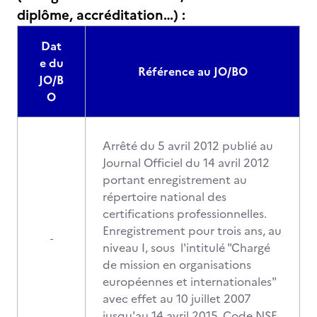
diplôme, accréditation…) :
Dat
e du
Référence au JO/BO
JO/B
O
Arrêté du 5 avril 2012 publié au
Journal Officiel du 14 avril 2012
portant enregistrement au
répertoire national des
certifications professionnelles.
Enregistrement pour trois ans, au
-
niveau I, sous l'intitulé "Chargé
de mission en organisations
européennes et internationales"
avec effet au 10 juillet 2007
jusqu'au 14 avril 2015. Code NSF