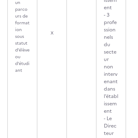
issem
un
ent
parco
- 3
urs de
profe
format
ssion
ion
X
sous
nels
statut
du
d’élève
secte
ou
ur
d’étudi
non
ant
interv
enant
dans
l’établ
issem
ent
- Le
Direc
teur