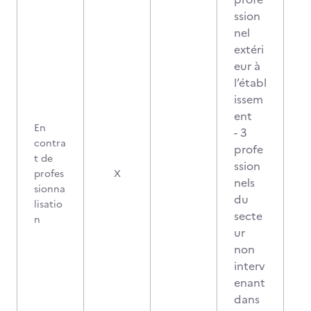
ssion
nel
extéri
eur à
l’établ
issem
ent
En
- 3
contra
profe
t de
ssion
profes
X
nels
sionna
du
lisatio
secte
n
ur
non
interv
enant
dans