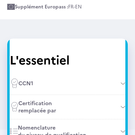
Supplément Europass :
FR
-
EN
L'essentiel
CCN1
Certification
remplacée par
Nomenclature
du niveau de qualification