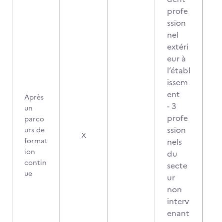
profe
ssion
nel
extéri
eur à
l’établ
issem
ent
Après
- 3
un
profe
parco
ssion
urs de
X
format
nels
ion
du
contin
secte
ue
ur
non
interv
enant