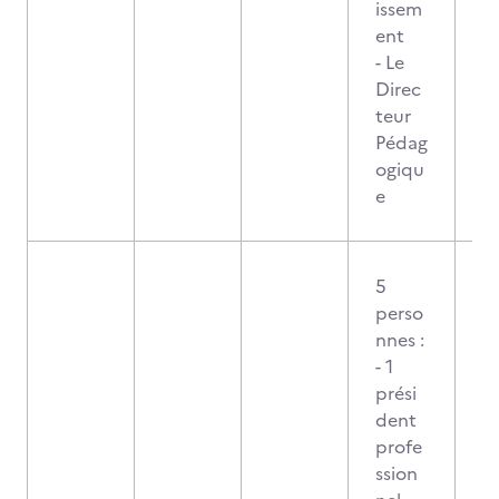
issem
ent
- Le
Direc
teur
Pédag
ogiqu
e
5
perso
nnes :
- 1
prési
dent
profe
ssion