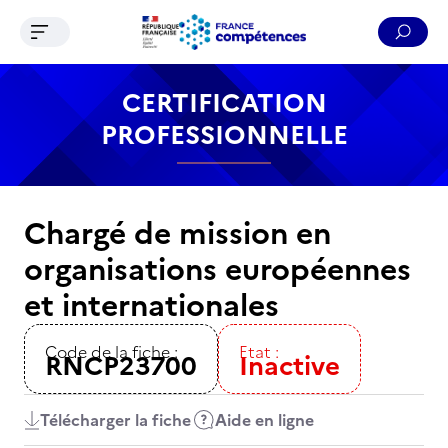
Ouvrir le menu de navigation
Reche
Contenu
Recherche
Menu
Pied de page
CERTIFICATION
PROFESSIONNELLE
Chargé de mission en
organisations européennes
et internationales
Code de la fiche :
Etat :
RNCP23700
Inactive
Télécharger la fiche
Aide en ligne