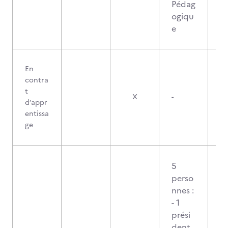
Pédag
ogiqu
e
En
contra
t
X
-
d’appr
entissa
ge
5
perso
nnes :
- 1
prési
dent