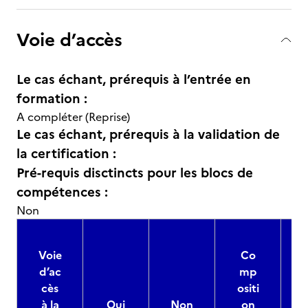
Voie d’accès
Le cas échant, prérequis à l’entrée en
formation :
A compléter (Reprise)
Le cas échant, prérequis à la validation de
la certification :
Pré-requis disctincts pour les blocs de
compétences :
Non
Voie
Co
d’ac
mp
cès
ositi
à la
Oui
Non
on