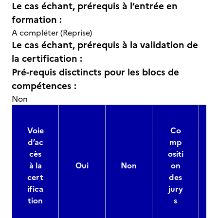
Le cas échant, prérequis à l’entrée en
formation :
A compléter (Reprise)
Le cas échant, prérequis à la validation de
la certification :
Pré-requis disctincts pour les blocs de
compétences :
Non
Voie
Co
d’ac
mp
cès
ositi
à la
Oui
Non
on
cert
des
ifica
jury
d
tion
s