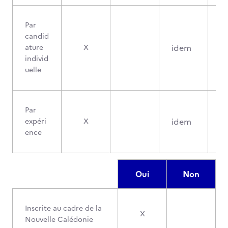
Par
candid
idem
ature
X
individ
uelle
Par
idem
expéri
X
ence
Oui
Non
Inscrite au cadre de la
X
Nouvelle Calédonie