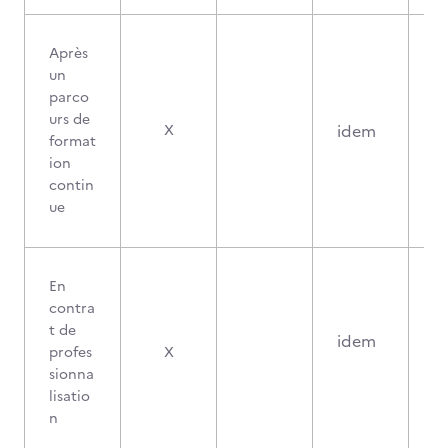
Après
un
parco
urs de
idem
X
format
ion
contin
ue
En
contra
t de
idem
profes
X
sionna
lisatio
n