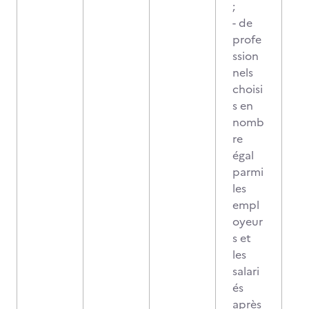
;
- de
profe
ssion
nels
choisi
s en
nomb
re
égal
parmi
les
empl
oyeur
s et
les
salari
és
après