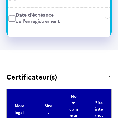
Date d’échéance
de l’enregistrement
Certificateur(s)
No
m
Site
Nom
Sire
com
inte
légal
t
mer
rnet