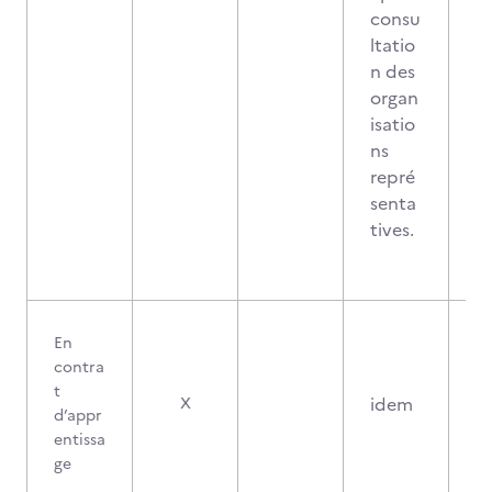
consu
ltatio
n des
organ
isatio
ns
repré
senta
tives.
En
contra
t
idem
X
d’appr
entissa
ge