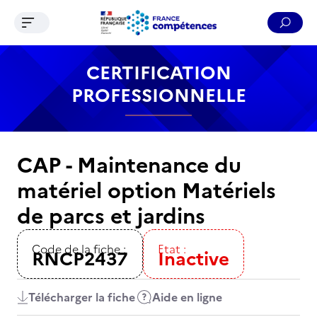
Ouvrir le menu de navigation
Reche
Contenu
Recherche
Menu
Pied de page
CERTIFICATION
PROFESSIONNELLE
CAP - Maintenance du
matériel option Matériels
de parcs et jardins
Code de la fiche :
Etat :
RNCP2437
Inactive
Télécharger la fiche
Aide en ligne