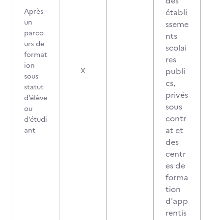
des
Après
établi
un
sseme
parco
nts
urs de
scolai
format
res
ion
publi
X
sous
cs,
statut
privés
d’élève
sous
ou
contr
d’étudi
at et
ant
des
centr
es de
forma
tion
d'app
rentis