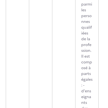
parmi
les
perso
nnes
qualif
iées
de la
profe
ssion.
Il est
comp
osé à
parts
égales
: -
d'ens
eigna
nts