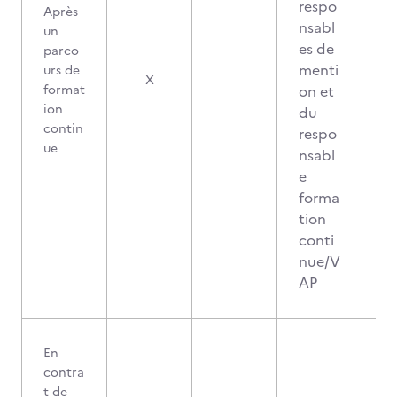
respo
Après
nsabl
un
es de
parco
menti
urs de
X
format
on et
ion
du
contin
respo
ue
nsabl
e
forma
tion
conti
nue/V
AP
En
contra
t de