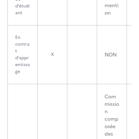
menti
d’étudi
on
ant
En
contra
t
NON
X
d’appr
entissa
ge
Com
missio
n
comp
osée
des