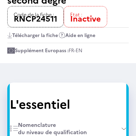
second degré
Code de la fiche :
Etat :
RNCP24511
Inactive
Télécharger la fiche
Aide en ligne
Supplément Europass :
FR
-
EN
L'essentiel
Nomenclature
du niveau de qualification