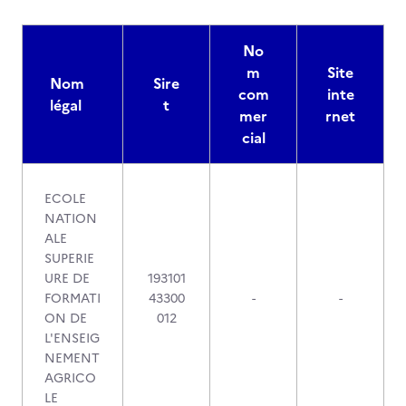
No
m
Site
Nom
Sire
com
inte
légal
t
mer
rnet
cial
ECOLE
NATION
ALE
SUPERIE
URE DE
193101
FORMATI
43300
-
-
ON DE
012
L'ENSEIG
NEMENT
AGRICO
LE