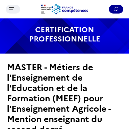
Ouvrir le menu de navigation
Reche
Contenu
Recherche
Menu
Pied de page
CERTIFICATION
PROFESSIONNELLE
MASTER - Métiers de
l'Enseignement de
l'Education et de la
Formation (MEEF) pour
l'Enseignement Agricole -
Mention enseignant du