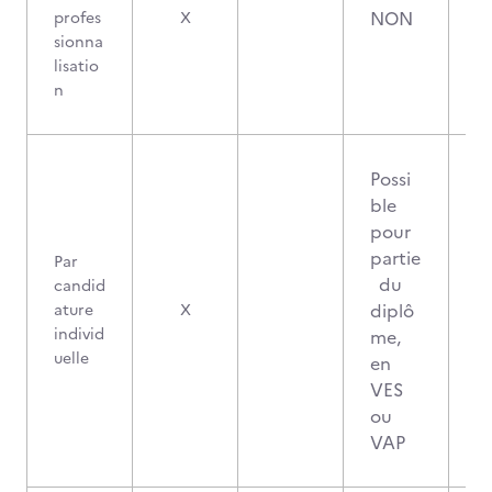
NON
profes
X
sionna
lisatio
n
Possi
ble
pour
partie
Par
du
candid
diplô
ature
X
individ
me,
uelle
en
VES
ou
VAP