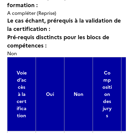
formation :
A compléter (Reprise)
Le cas échant, prérequis à la validation de
la certification :
Pré-requis disctincts pour les blocs de
compétences :
Non
Voie
Co
d’ac
mp
cès
ositi
à la
Oui
Non
on
cert
des
ifica
jury
d
tion
s