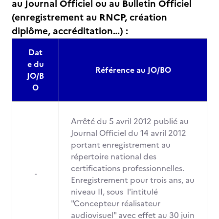
au Journal Officiel ou au Bulletin Officiel
(enregistrement au RNCP, création
diplôme, accréditation…) :
Dat
e du
Référence au JO/BO
JO/B
O
Arrêté du 5 avril 2012 publié au
Journal Officiel du 14 avril 2012
portant enregistrement au
répertoire national des
certifications professionnelles.
-
Enregistrement pour trois ans, au
niveau II, sous l'intitulé
"Concepteur réalisateur
audiovisuel" avec effet au 30 juin