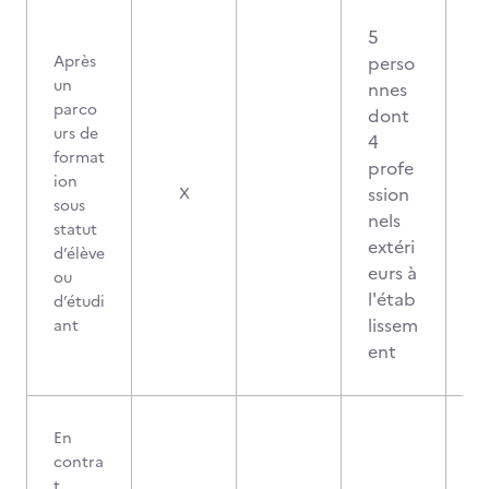
5
Après
perso
un
nnes
parco
dont
urs de
4
format
profe
ion
ssion
X
sous
nels
statut
extéri
d’élève
eurs à
ou
l'étab
d’étudi
lissem
ant
ent
En
contra
t