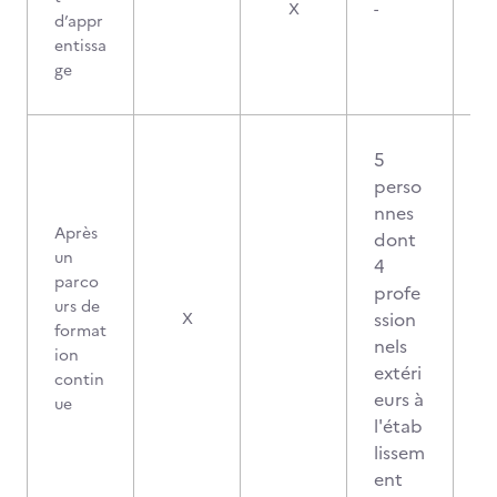
X
-
d’appr
entissa
ge
5
perso
nnes
Après
dont
un
4
parco
profe
urs de
ssion
X
format
nels
ion
extéri
contin
eurs à
ue
l'étab
lissem
ent