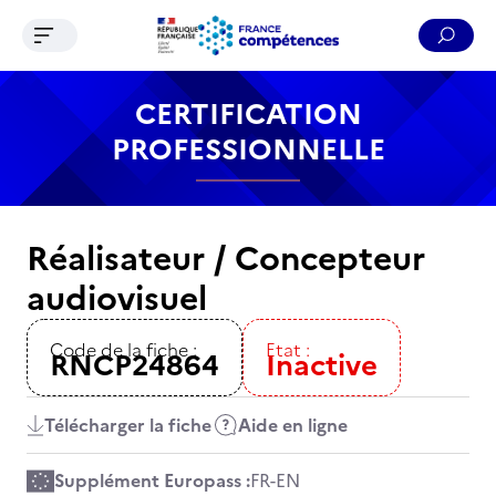
Ouvrir le menu de navigation
Reche
Contenu
Recherche
Menu
Pied de page
CERTIFICATION
PROFESSIONNELLE
Réalisateur / Concepteur
audiovisuel
Code de la fiche :
Etat :
RNCP24864
Inactive
Télécharger la fiche
Aide en ligne
Supplément Europass :
FR
-
EN