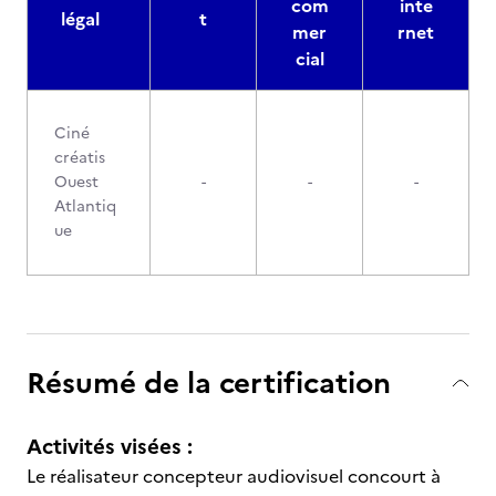
com
inte
légal
t
mer
rnet
cial
Ciné
créatis
Ouest
-
-
-
Atlantiq
ue
Résumé de la certification
Activités visées :
Le réalisateur concepteur audiovisuel concourt à