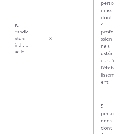
perso
nnes
dont
4
Par
profe
candid
ssion
ature
X
individ
nels
uelle
extéri
eurs à
l'étab
lissem
ent
5
perso
nnes
dont