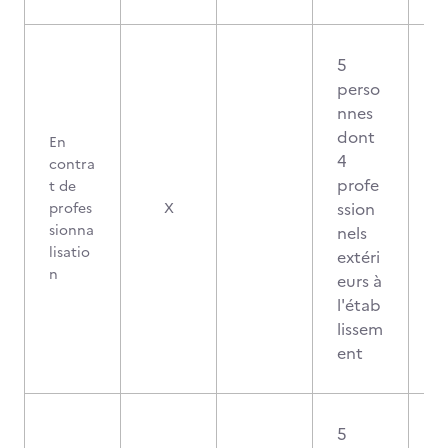
5
perso
nnes
dont
En
4
contra
profe
t de
ssion
profes
X
sionna
nels
lisatio
extéri
n
eurs à
l'étab
lissem
ent
5