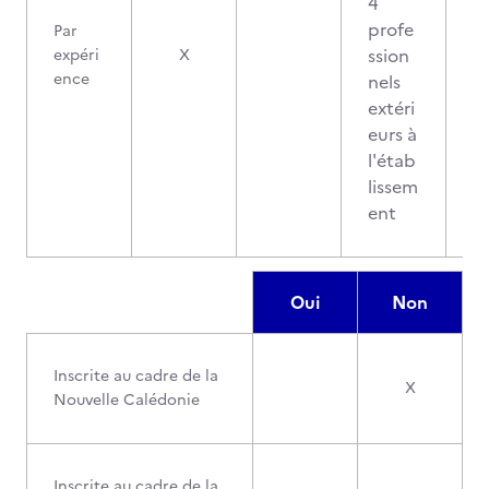
4
profe
Par
ssion
expéri
X
ence
nels
extéri
eurs à
l'étab
lissem
ent
Oui
Non
Inscrite au cadre de la
X
Nouvelle Calédonie
Inscrite au cadre de la