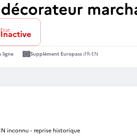
e décorateur march
Etat :
Inactive
 ligne
Supplément Europass :
FR
-
EN
N inconnu - reprise historique