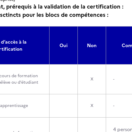
, prérequis à la validation de la certification :
isctincts pour les blocs de compétences :
 d’accès à la
Oui
Non
Comp
rtification
cours de formation
X
-
’élève ou d’étudiant
’apprentissage
X
-
4 perso