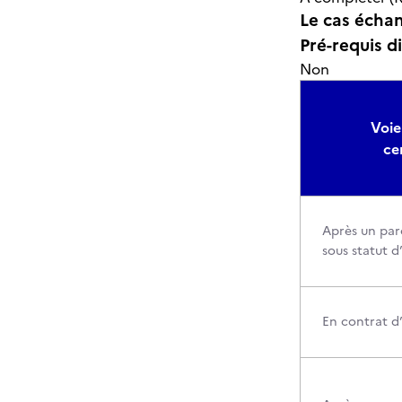
Le cas échant
Pré-requis d
Non
Voie
ce
Après un par
sous statut d
En contrat d