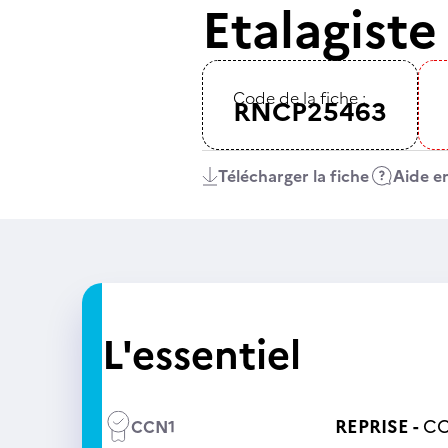
Etalagist
Code de la fiche :
RNCP25463
Télécharger la fiche
Aide en
L'essentiel
REPRISE -
CC
CCN1