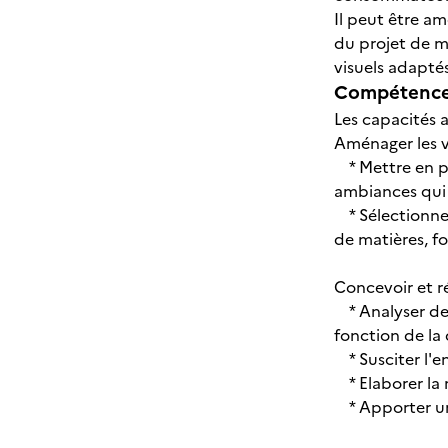
Il peut être a
du projet de m
visuels adaptés
Compétences
Les capacités a
Aménager les vi
* Mettre en pl
ambiances qui s
* Sélectionner 
de matières, f
Concevoir et r
* Analyser des
fonction de la
* Susciter l'e
* Elaborer la 
* Apporter une