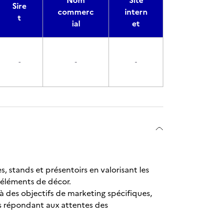
Nom
Site
Sire
commerc
intern
t
ial
et
-
-
-
 stands et présentoirs en valorisant les
s éléments de décor.
 des objectifs de marketing spécifiques,
s répondant aux attentes des