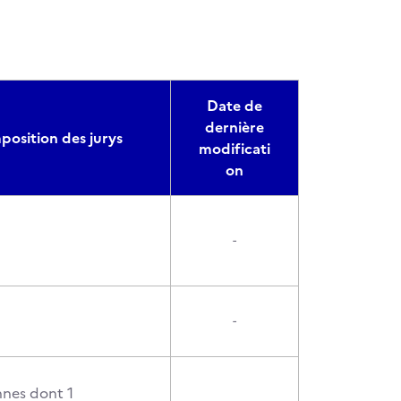
Date de
dernière
osition des jurys
modificati
on
-
-
nnes dont 1