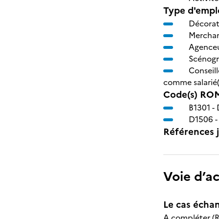
Type d'emplo
Décorate
Merchand
Agenceu
Scénogr
Conseill
comme salarié(
Code(s) ROM
B1301 -
D1506 
Références j
Voie d’a
Le cas échan
A compléter (R