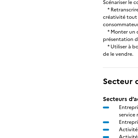
Scénariser le 
* Retranscrire
créativité tout
consommateur
* Monter un do
présentation du
* Utiliser à bo
de le vendre.
Secteur d
Secteurs d’ac
Entrepr
service 
Entrepr
Activit
Activité