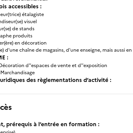
is accessibles :
ur(trice) étalagiste
iseur(se) visuel
r(se) de stands
aphe produits
er(ère) en décoration
e) d'une chaîne de magasins, d'une enseigne, mais aussi e
E :
Décoration d''espaces de vente et d''exposition
-
Marchandisage
uridiques des règlementations d’activité :
ccès
t, prérequis à l’entrée en formation :
eprise)