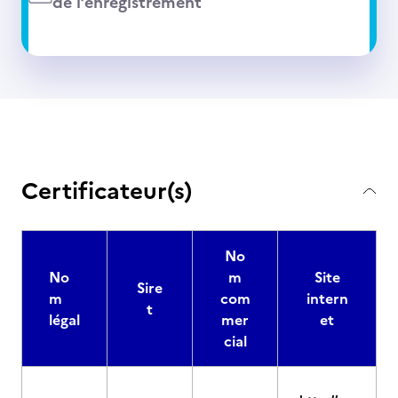
de l’enregistrement
Certificateur(s)
No
No
m
Site
Sire
m
com
intern
t
légal
mer
et
cial