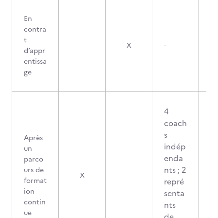
En
contra
t
X
-
d’appr
entissa
ge
4
coach
s
Après
indép
un
enda
parco
nts ; 2
urs de
X
format
repré
ion
senta
contin
nts
ue
de