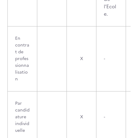
l’Ecol
e.
En
contra
t de
profes
X
-
sionna
lisatio
n
Par
candid
ature
X
-
individ
uelle