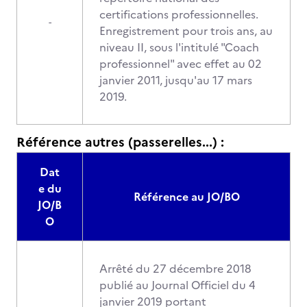
certifications professionnelles.
-
Enregistrement pour trois ans, au
niveau II, sous l'intitulé "Coach
professionnel" avec effet au 02
janvier 2011, jusqu'au 17 mars
2019.
Référence autres (passerelles...) :
Dat
e du
Référence au JO/BO
JO/B
O
Arrêté du 27 décembre 2018
publié au Journal Officiel du 4
janvier 2019 portant