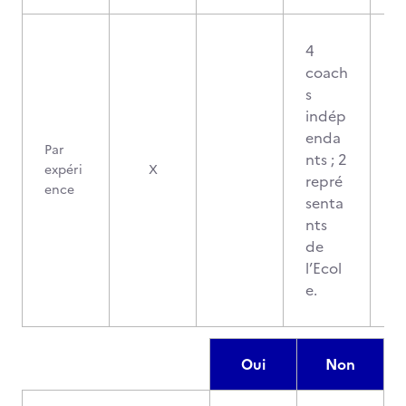
4
coach
s
indép
enda
Par
nts ; 2
expéri
X
repré
ence
senta
nts
de
l’Ecol
e.
Oui
Non