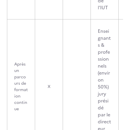
de
l’IUT
Ensei
gnant
s &
profe
ssion
Après
nels
un
(envir
parco
on
urs de
50%)
X
format
jury
ion
prési
contin
dé
ue
par le
direct
eur