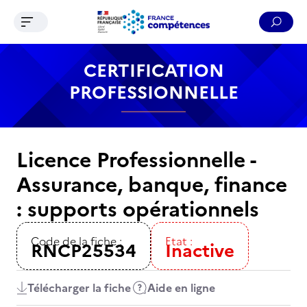
Ouvrir le menu de navigation
Reche
Contenu
Recherche
Menu
Pied de page
CERTIFICATION
PROFESSIONNELLE
Licence Professionnelle -
Assurance, banque, finance
: supports opérationnels
Code de la fiche :
Etat :
RNCP25534
Inactive
Télécharger la fiche
Aide en ligne