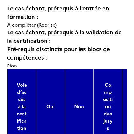
Le cas échant, prérequis à l’entrée en
formation :
A compléter (Reprise)
Le cas échant, prérequis à la validation de
la certification :
Pré-requis disctincts pour les blocs de
compétences :
Non
Voie
Co
d’ac
mp
cès
ositi
à la
Oui
Non
on
cert
des
ifica
jury
d
tion
s