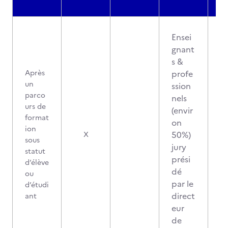
Ensei
gnant
s &
Après
profe
un
ssion
parco
nels
urs de
(envir
format
on
ion
50%)
X
sous
jury
statut
prési
d’élève
dé
ou
par le
d’étudi
direct
ant
eur
de