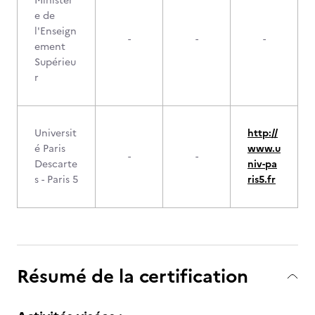
Ministèr
e de
l'Enseign
-
-
-
ement
Supérieu
r
Universit
http://
é Paris
www.u
-
-
Descarte
niv-pa
s - Paris 5
ris5.fr
Résumé de la certification