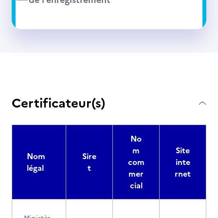
Certificateur(s)
No
m
Site
Nom
Sire
com
inte
légal
t
mer
rnet
cial