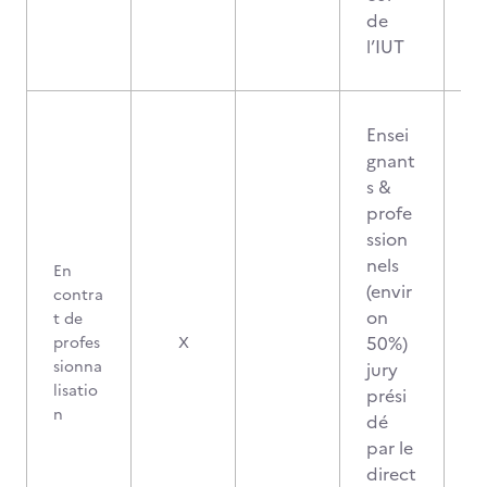
de
l’IUT
Ensei
gnant
s &
profe
ssion
nels
En
(envir
contra
on
t de
50%)
profes
X
sionna
jury
lisatio
prési
n
dé
par le
direct