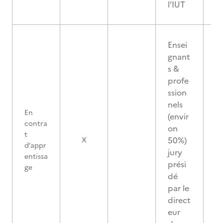
l’IUT
Ensei
gnant
s &
profe
ssion
nels
En
(envir
contra
on
t
50%)
X
d’appr
jury
entissa
prési
ge
dé
par le
direct
eur