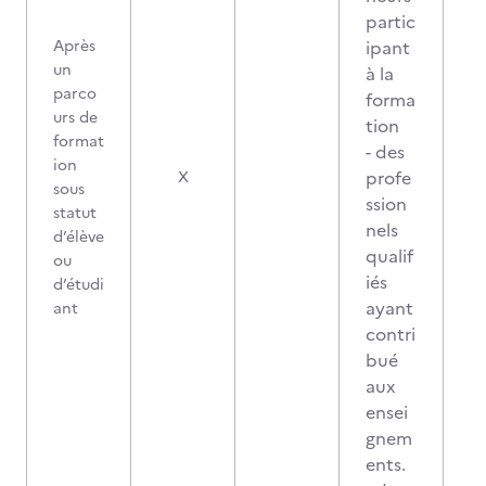
partic
Après
ipant
un
à la
parco
forma
urs de
tion
format
- des
ion
profe
X
sous
ssion
statut
nels
d’élève
qualif
ou
iés
d’étudi
ayant
ant
contri
bué
aux
ensei
gnem
ents.