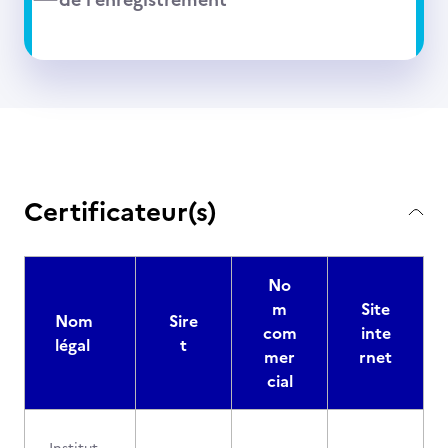
Certificateur(s)
No
m
Site
Nom
Sire
com
inte
légal
t
mer
rnet
cial