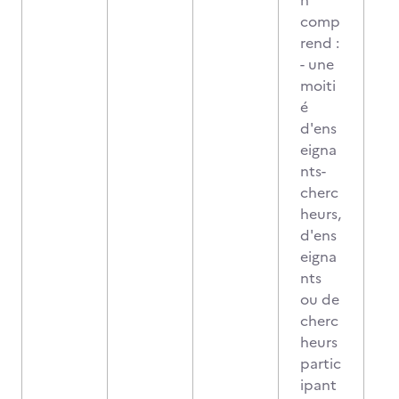
n
comp
rend :
- une
moiti
é
d'ens
eigna
nts-
cherc
heurs,
d'ens
eigna
nts
ou de
cherc
heurs
partic
ipant