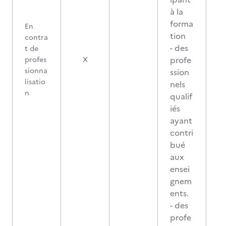
à la
forma
En
tion
contra
- des
t de
profe
profes
X
sionna
ssion
lisatio
nels
n
qualif
iés
ayant
contri
bué
aux
ensei
gnem
ents.
- des
profe