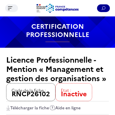
Ouvrir le menu de navigation
Reche
Contenu
Recherche
Menu
Pied de page
CERTIFICATION
PROFESSIONNELLE
Licence Professionnelle -
Mention « Management et
gestion des organisations »
Code de la fiche :
Etat :
RNCP26102
Inactive
Télécharger la fiche
Aide en ligne