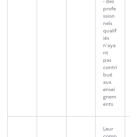
- des
profe
ssion
nels
qualif
iés
n'aya
nt
pas
contri
bué
aux
ensei
gnem
ents
Leur
comp