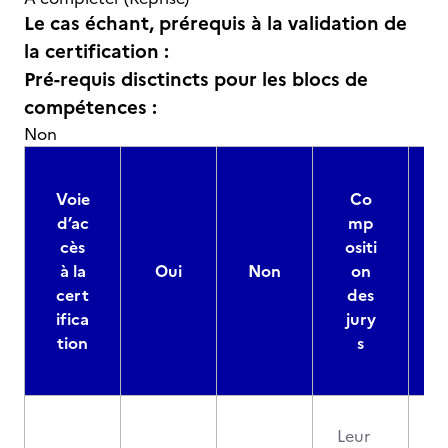
Le cas échant, prérequis à la validation de
la certification :
Pré-requis disctincts pour les blocs de
compétences :
Non
Voie
Co
d’ac
mp
cès
ositi
à la
Oui
Non
on
cert
des
ifica
jury
d
tion
s
Leur