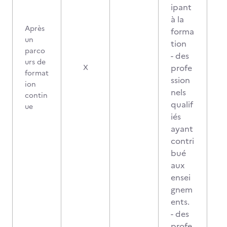
ipant
à la
Après
forma
un
tion
parco
- des
urs de
profe
X
format
ssion
ion
nels
contin
qualif
ue
iés
ayant
contri
bué
aux
ensei
gnem
ents.
- des
profe