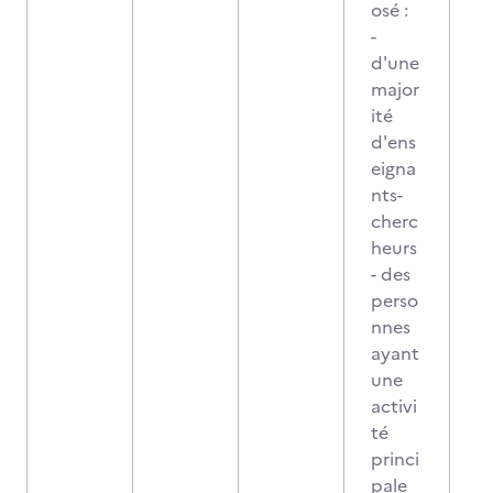
osé :
-
d'une
major
ité
d'ens
eigna
nts-
cherc
heurs
- des
perso
nnes
ayant
une
activi
té
princi
pale