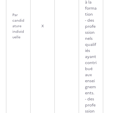
à la
forma
tion
Par
- des
candid
profe
ature
X
individ
ssion
uelle
nels
qualif
iés
ayant
contri
bué
aux
ensei
gnem
ents.
- des
profe
ssion