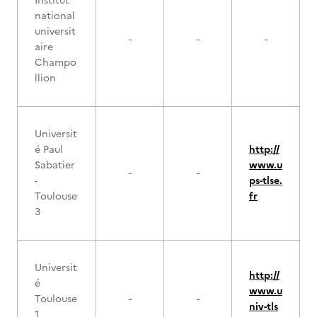
Institut
national
universit
-
-
-
aire
Champo
llion
Universit
é Paul
http://
Sabatier
www.u
-
-
-
ps-tlse.
Toulouse
fr
3
Universit
http://
é
www.u
Toulouse
-
-
niv-tls
1