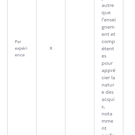
autre
que
l'ensei
gnem
ent et
comp
Par
étent
expéri
X
ence
es
pour
appré
cier la
natur
e des
acqui
s,
nota
mme
nt