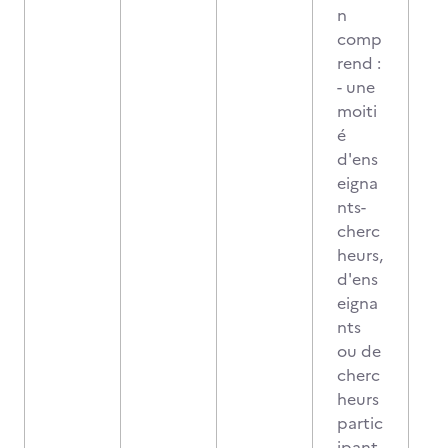
n
comp
rend :
- une
moiti
é
d'ens
eigna
nts-
cherc
heurs,
d'ens
eigna
nts
ou de
cherc
heurs
partic
ipant