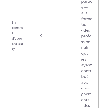
partic
ipant
à la
forma
En
tion
contra
- des
t
profe
X
d’appr
ssion
entissa
nels
ge
qualif
iés
ayant
contri
bué
aux
ensei
gnem
ents.
- des