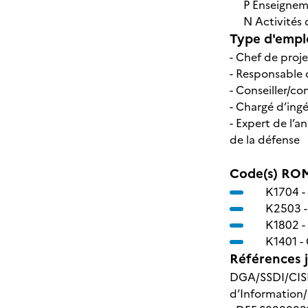
P Enseignem
N Activités de
Type d'emplo
- Chef de proje
- Responsable 
- Conseiller/co
- Chargé d’ing
- Expert de l’a
de la défense
Code(s) ROM
K1704 -
K2503 
K1802 -
K1401 -
Références j
DGA/SSDI/CISIA
d’Information/