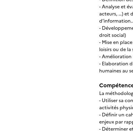
- Analyse et év
acteurs, …) et
d’information…
- Développemen
droit social)
- Mise en plac
loisirs ou de la
- Amélioration
- Elaboration 
humaines au se
Compétences
La méthodologi
- Utiliser sa 
activités physi
- Définir un ca
enjeux par rapp
- Déterminer e