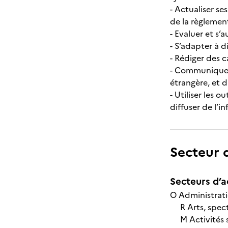
- Actualiser se
de la règlemen
- Evaluer et s
- S’adapter à d
- Rédiger des c
- Communiquer 
étrangère, et d
- Utiliser les 
diffuser de l’
Secteur d
Secteurs d’ac
O Administrat
R Arts, specta
M Activités sp