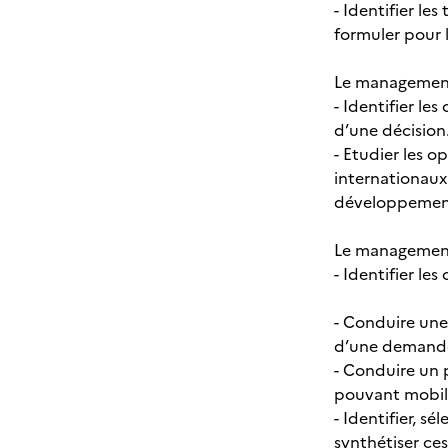
- Identifier le
formuler pour l
Le management 
- Identifier le
d’une décision
- Etudier les 
internationaux
développemen
Le management
- Identifier le
- Conduire une
d’une demande 
- Conduire un 
pouvant mobili
- Identifier, s
synthétiser ce