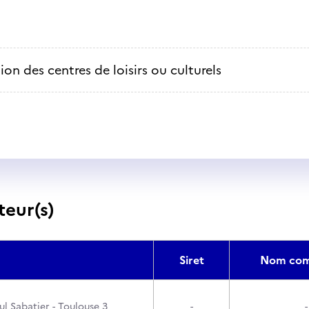
ion des centres de loisirs ou culturels
teur(s)
Siret
Nom com
ul Sabatier - Toulouse 3
-
-