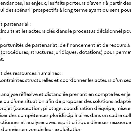
s tendances, les enjeux, les faits porteurs d’avenir à partir 
ui des scénarii prospectifs à long terme ayant du sens pour
partenarial :
s circuits et les acteurs clés dans le processus décisionnel 
.
opportunités de partenariat, de financement et de recours à
 (procédures, structures juridiques, dotations) pour permet
t.
 des ressources humaines :
s contraintes structurelles et coordonner les acteurs d’un sec
 analyse réflexive et distanciée prenant en compte les enje
ou d’une situation afin de proposer des solutions adapté
projet (conception, pilotage, coordination d’équipe, mise e
ser des compétences pluridisciplinaires dans un cadre coll
électionner et analyser avec esprit critique diverses ressou
s données en vue de leur exploitation