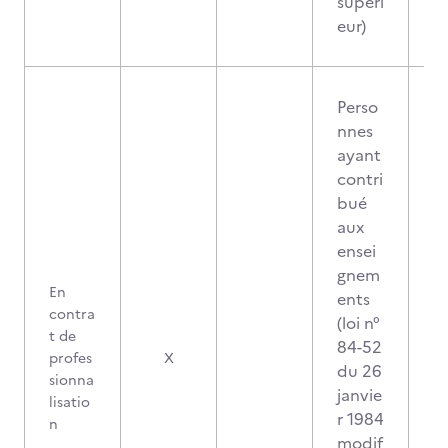
supéri
eur)
Perso
nnes
ayant
contri
bué
aux
ensei
gnem
En
ents
contra
(loi n°
t de
84-52
profes
X
du 26
sionna
janvie
lisatio
r 1984
n
modif