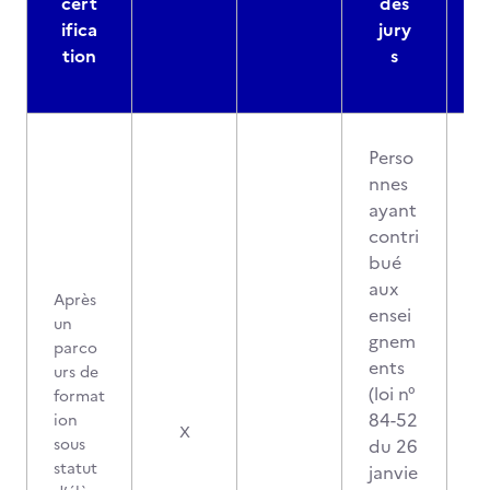
cert
des
ifica
jury
d
tion
s
Perso
nnes
ayant
contri
bué
aux
Après
ensei
un
gnem
parco
ents
urs de
(loi n°
format
84-52
ion
X
sous
du 26
statut
janvie