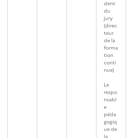
dent
du
jury
(direc
teur
de la
forma
tion
conti
nue)
Le
respo
nsabl
e
péda
gogiq
ue de
la