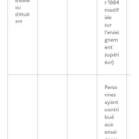
d’élève
r 1984
ou
modif
d’étudi
iée
ant
sur
l'ensei
gnem
ent
supéri
eur)
Perso
nnes
ayant
contri
bué
aux
ensei