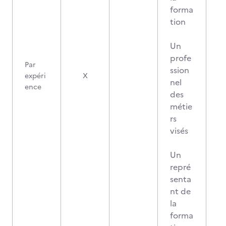
forma
tion
Un
profe
Par
ssion
expéri
X
nel
ence
des
métie
rs
visés
Un
repré
senta
nt de
la
forma