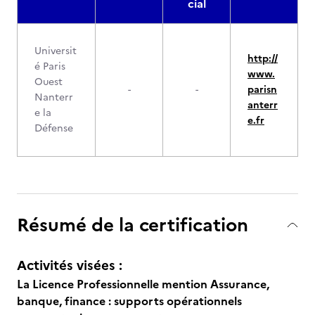
cial
Universit
http://
é Paris
www.
Ouest
-
-
parisn
Nanterr
anterr
e la
e.fr
Défense
Résumé de la certification
Activités visées :
La Licence Professionnelle mention Assurance,
banque, finance : supports opérationnels