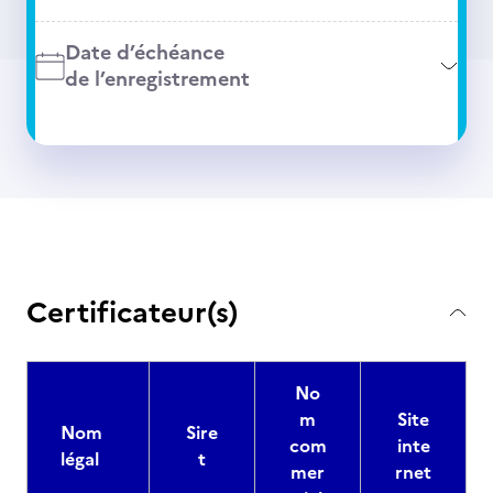
Date d’échéance
de l’enregistrement
Certificateur(s)
No
m
Site
Nom
Sire
com
inte
légal
t
mer
rnet