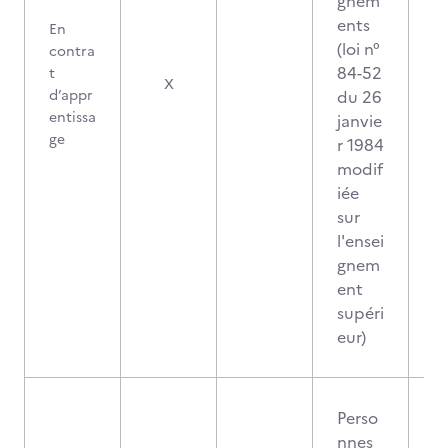
gnem
ents
En
(loi n°
contra
84-52
t
X
d’appr
du 26
entissa
janvie
ge
r 1984
modif
iée
sur
l'ensei
gnem
ent
supéri
eur)
Perso
nnes