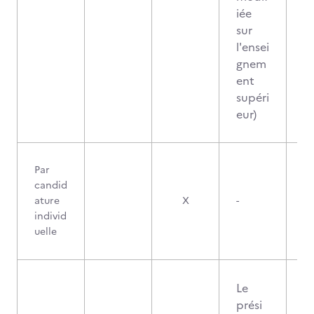
iée
sur
l'ensei
gnem
ent
supéri
eur)
Par
candid
ature
X
-
individ
uelle
Le
prési