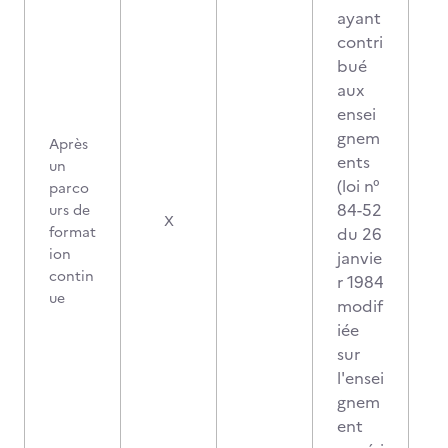
ayant
contri
bué
aux
ensei
gnem
Après
ents
un
(loi n°
parco
84-52
urs de
X
format
du 26
ion
janvie
contin
r 1984
ue
modif
iée
sur
l'ensei
gnem
ent