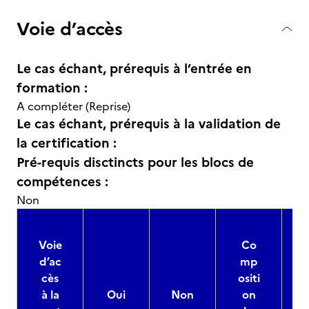
Voie d’accès
Le cas échant, prérequis à l’entrée en
formation :
A compléter (Reprise)
Le cas échant, prérequis à la validation de
la certification :
Pré-requis disctincts pour les blocs de
compétences :
Non
Voie
Co
d’ac
mp
cès
ositi
à la
Oui
Non
on