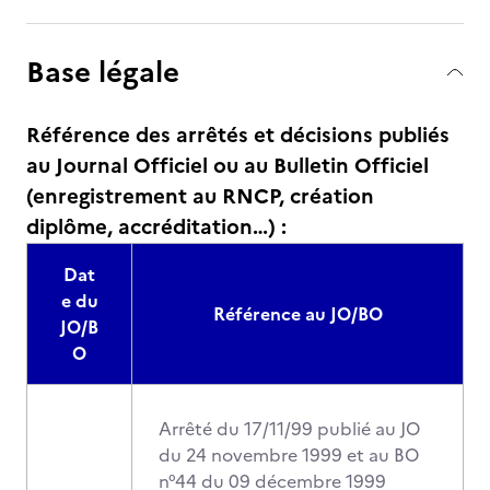
Base légale
Référence des arrêtés et décisions publiés
au Journal Officiel ou au Bulletin Officiel
(enregistrement au RNCP, création
diplôme, accréditation…) :
Dat
e du
Référence au JO/BO
JO/B
O
Arrêté du 17/11/99 publié au JO
du 24 novembre 1999 et au BO
n°44 du 09 décembre 1999