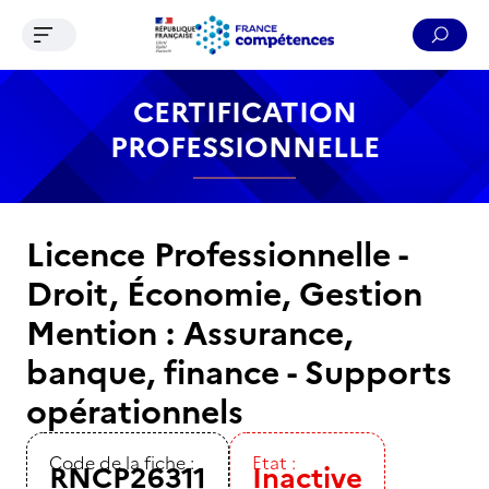
Ouvrir le menu de navigation
Reche
Contenu
Recherche
Menu
Pied de page
CERTIFICATION
PROFESSIONNELLE
Licence Professionnelle -
Droit, Économie, Gestion
Mention : Assurance,
banque, finance - Supports
opérationnels
Code de la fiche :
Etat :
RNCP26311
Inactive