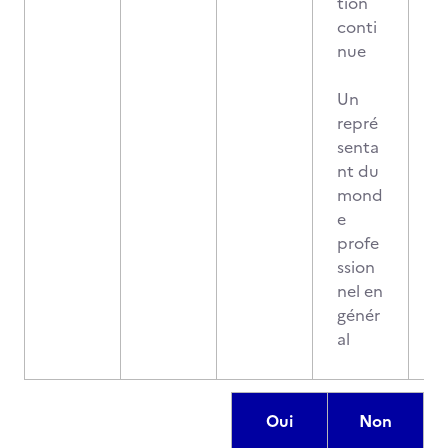
tion
conti
nue
Un
repré
senta
nt du
mond
e
profe
ssion
nel en
génér
al
Oui
Non