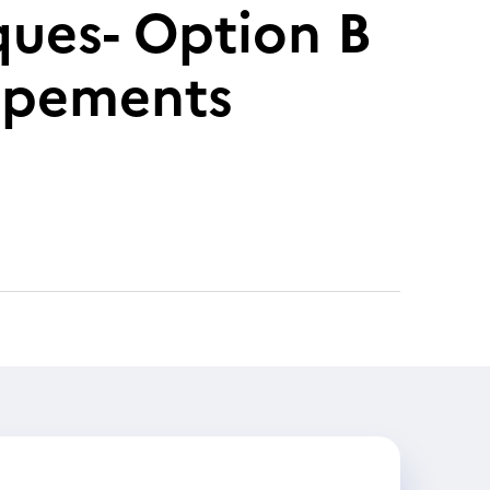
ues- Option B
uipements