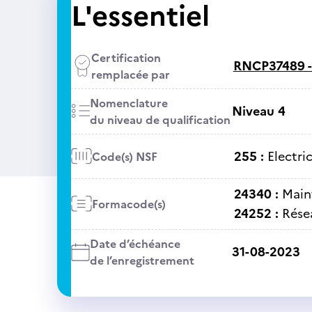
L'essentiel
Certification
RNCP37489 
remplacée par
Nomenclature
Niveau 4
du niveau de qualification
255 :
Electri
Code(s) NSF
24340 :
Main
Formacode(s)
24252 :
Rése
Date d’échéance
31-08-2023
de l’enregistrement