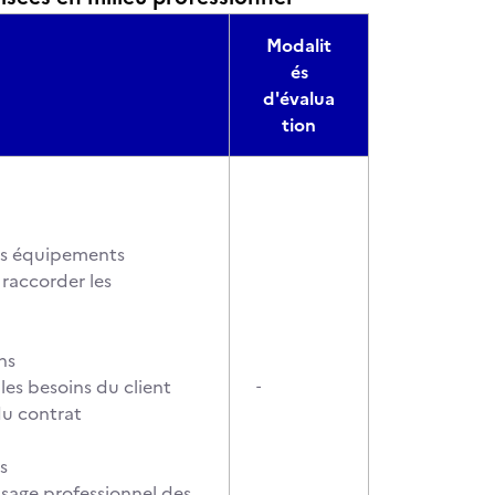
Modalit
és
d'évalua
tion
des équipements
 raccorder les
ns
es besoins du client
-
du contrat
s
sage professionnel des