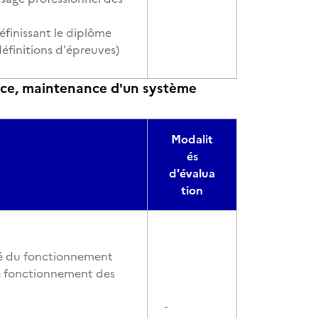
éfinissant le diplôme
définitions d'épreuves)
vice, maintenance d'un système
Modalit
és
d'évalua
tion
ité du fonctionnement
le fonctionnement des
-