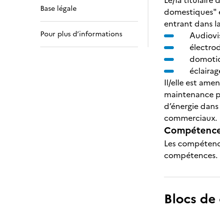
Le/la titulair
Base légale
domestiques" es
entrant dans l
Pour plus d’informations
Audiovi
électro
domotiqu
éclairag
Il/elle est amen
maintenance pré
d’énergie dans
commerciaux.
Compétences
Les compétence
compétences.
Blocs de