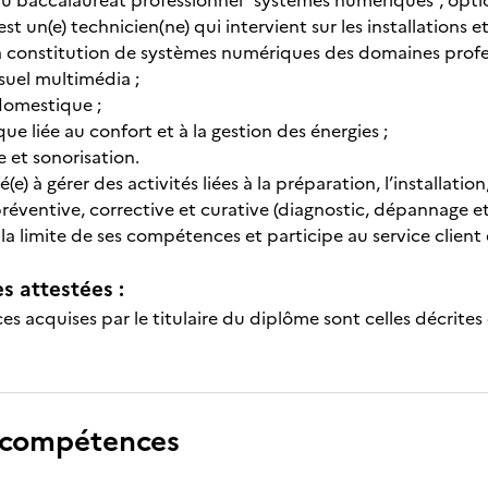
e du baccalauréat professionnel "systèmes numériques", opt
t un(e) technicien(ne) qui intervient sur les installations e
a constitution de systèmes numériques des domaines profes
suel multimédia ;
domestique ;
e liée au confort et à la gestion des énergies ;
e et sonorisation.
é(e) à gérer des activités liées à la préparation, l’installation,
ventive, corrective et curative (diagnostic, dépannage et ré
 la limite de ses compétences et participe au service clien
 attestées :
s acquises par le titulaire du diplôme sont celles décrites
 compétences