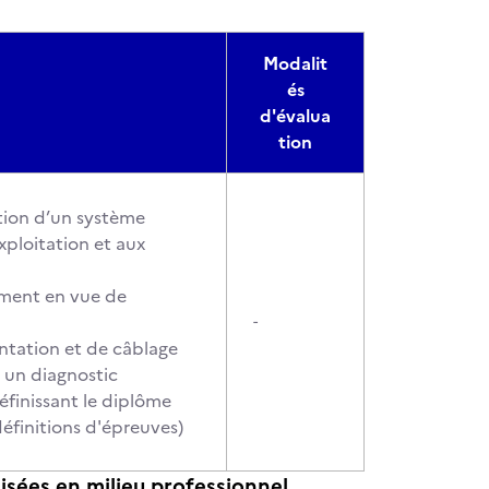
Modalit
és
d'évalua
tion
ation d’un système
exploitation et aux
ement en vue de
-
antation et de câblage
r un diagnostic
éfinissant le diplôme
définitions d'épreuves)
lisées en milieu professionnel