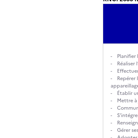
- Planifier 
- Réaliser 
- Effectuer
- Repérer l
appareillag
- Établir u
- Mettre à 
- Communiqu
- S’intégre
- Renseigne
- Gérer ses
- Adopter u