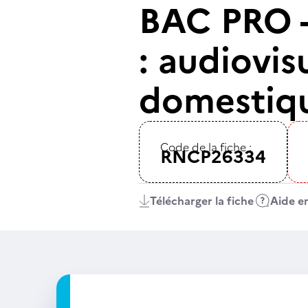
BAC PRO -
: audiovis
domestiq
Code de la fiche :
RNCP26334
Télécharger la fiche
Aide en