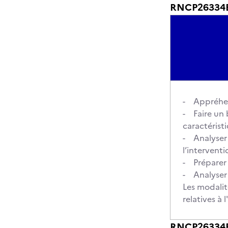
RNCP26334BC
- Appréhend
- Faire un b
caractéristi
- Analyser 
l’interventi
- Préparer 
- Analyser 
Les modalit
relatives à
RNCP26334BC0