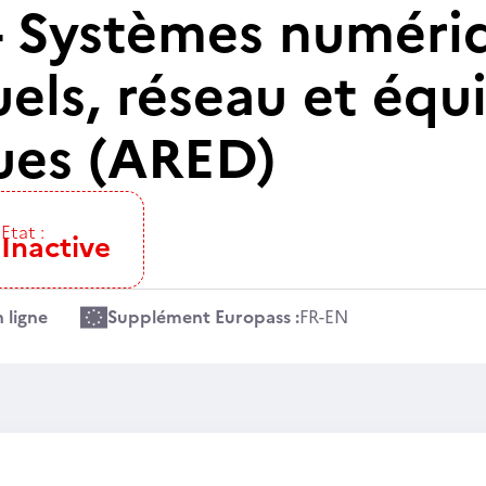
 Systèmes numériq
uels, réseau et éq
ues (ARED)
Etat :
Inactive
 ligne
Supplément Europass :
FR
-
EN