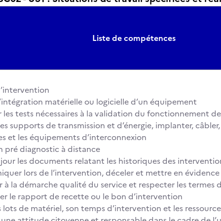
Liste de compétences
l’intervention
l’intégration matérielle ou logicielle d’un équipement
 les tests nécessaires à la validation du fonctionnement 
es supports de transmission et d’énergie, implanter, câbler,
es et les équipements d’interconnexion
n pré diagnostic à distance
jour les documents relatant les historiques des interventio
er lors de l’intervention, déceler et mettre en évidence l
r à la démarche qualité du service et respecter les termes 
r le rapport de recette ou le bon d’intervention
 lots de matériel, son temps d’intervention et les ressource
ne attitude citoyenne et responsable dans le cadre de l’u