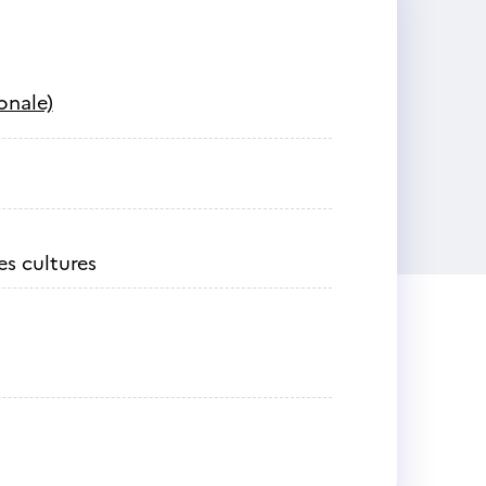
onale)
es cultures