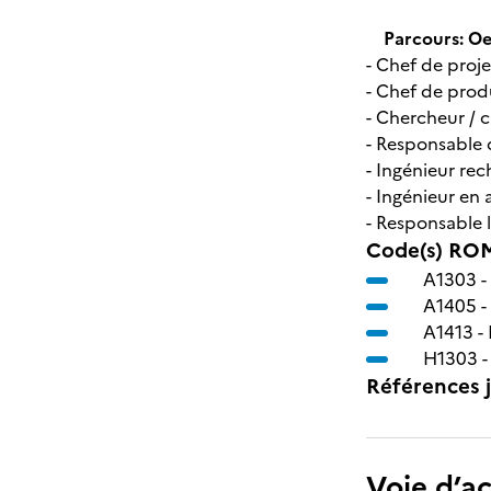
Parcours: Oen
- Chef de proje
- Chef de prod
- Chercheur / 
- Responsable
- Ingénieur r
- Ingénieur e
- Responsable 
Code(s) ROM
A1303 -
A1405 -
A1413 -
H1303 
Références j
Voie d’a