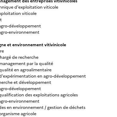
nagement des entreprises vitivinicoles
hnique d'exploitation viticole
xploitation viticole
t
n agro-développement
 agro-environnement
ne et environnement vitivinicole
re
chargé de recherche
management par la qualité
qualité en agroalimentaire
 d'expérimentation en agro-développement
echerche et développement
n agro-développement
qualification des exploitations agricoles
 agro-environnement
des en environnement / gestion de déchets
organisme agricole