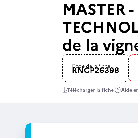
MASTER -
TECHNOLO
de la vign
Code de la fiche :
RNCP26398
Télécharger la fiche
Aide en