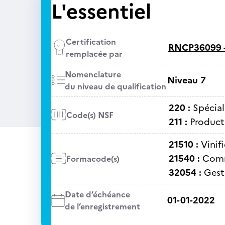
L'essentiel
Certification
RNCP36099 
remplacée par
Nomenclature
Niveau 7
du niveau de qualification
220 :
Spécial
Code(s) NSF
211 :
Producti
21510 :
Vinif
21540 :
Comme
Formacode(s)
32054 :
Gest
Date d’échéance
01-01-2022
de l’enregistrement