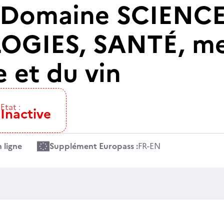
 Domaine SCIENCE
GIES, SANTÉ, men
e et du vin
Etat :
Inactive
 ligne
Supplément Europass :
FR
-
EN