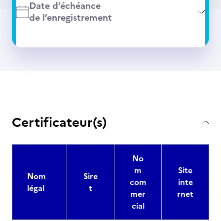
Date d’échéance
de l’enregistrement
Certificateur(s)
No
m
Site
Nom
Sire
com
inte
légal
t
mer
rnet
cial