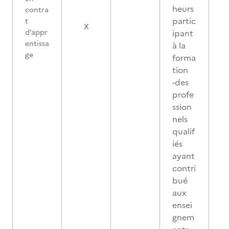
heurs
contra
partic
t
X
d’appr
ipant
entissa
à la
ge
forma
tion
-des
profe
ssion
nels
qualif
iés
ayant
contri
bué
aux
ensei
gnem