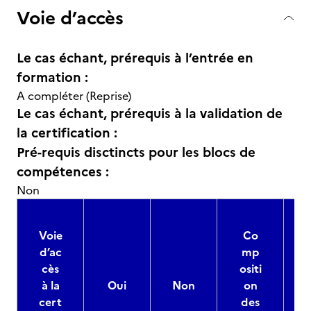
Voie d’accès
Le cas échant, prérequis à l’entrée en
formation :
A compléter (Reprise)
Le cas échant, prérequis à la validation de
la certification :
Pré-requis disctincts pour les blocs de
compétences :
Non
Voie
Co
d’ac
mp
cès
ositi
à la
Oui
Non
on
cert
des