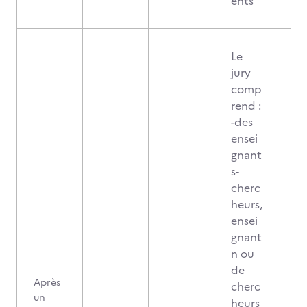
ents
Le
jury
comp
rend :
-des
ensei
gnant
s-
cherc
heurs,
ensei
gnant
n ou
de
Après
cherc
un
heurs