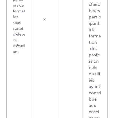
cherc
urs de
heurs
format
partic
ion
X
sous
ipant
statut
à la
d’élève
forma
ou
tion
d’étudi
-des
ant
profe
ssion
nels
qualif
iés
ayant
contri
bué
aux
ensei