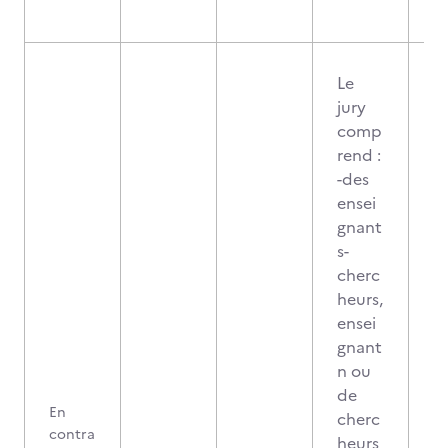
Le
jury
comp
rend :
-des
ensei
gnant
s-
cherc
heurs,
ensei
gnant
n ou
de
En
cherc
contra
heurs