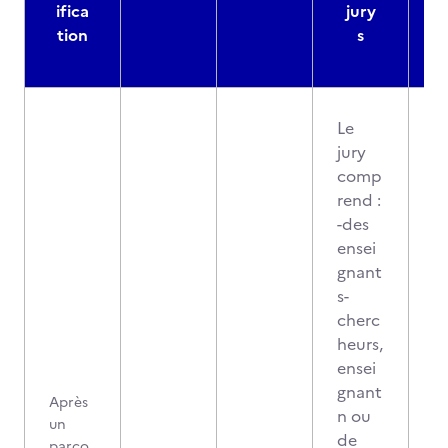
ifica
jury
d
tion
s
Le
jury
comp
rend :
-des
ensei
gnant
s-
cherc
heurs,
ensei
gnant
Après
n ou
un
de
parco