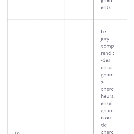
gnem
ents
Le
jury
comp
rend :
-des
ensei
gnant
s-
cherc
heurs,
ensei
gnant
n ou
de
cherc
En