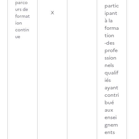
parco
partic
urs de
ipant
X
format
à la
ion
forma
contin
tion
ue
-des
profe
ssion
nels
qualif
iés
ayant
contri
bué
aux
ensei
gnem
ents