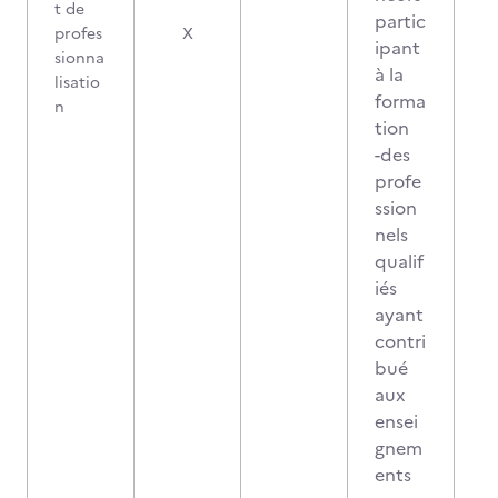
t de
partic
profes
X
ipant
sionna
à la
lisatio
forma
n
tion
-des
profe
ssion
nels
qualif
iés
ayant
contri
bué
aux
ensei
gnem
ents