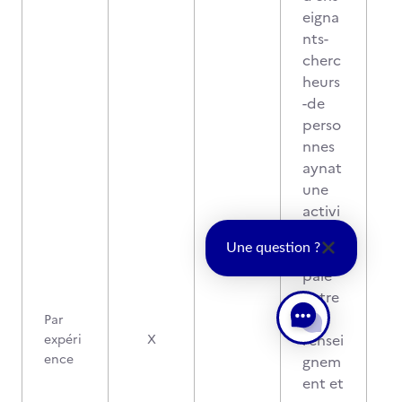
eigna
nts-
cherc
heurs
-de
perso
nnes
aynat
une
activi
té
Une question ?
princi
pale
autre
sue
Par
l’ensei
expéri
X
ence
gnem
ent et