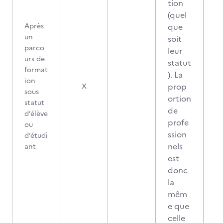
tion
(quel
Après
que
un
soit
parco
leur
urs de
statut
format
). La
ion
prop
X
sous
ortion
statut
de
d’élève
profe
ou
ssion
d’étudi
nels
ant
est
donc
la
mêm
e que
celle