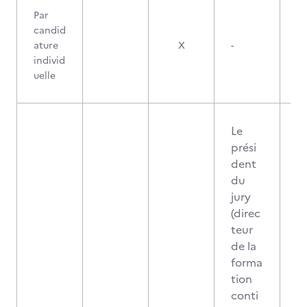
Par
candid
ature
X
-
individ
uelle
Le
prési
dent
du
jury
(direc
teur
de la
forma
tion
conti