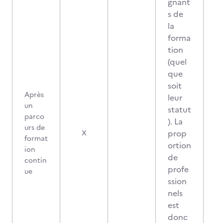
gnant
s de
la
forma
tion
(quel
que
soit
Après
leur
un
statut
parco
). La
urs de
prop
X
format
ortion
ion
de
contin
profe
ue
ssion
nels
est
donc