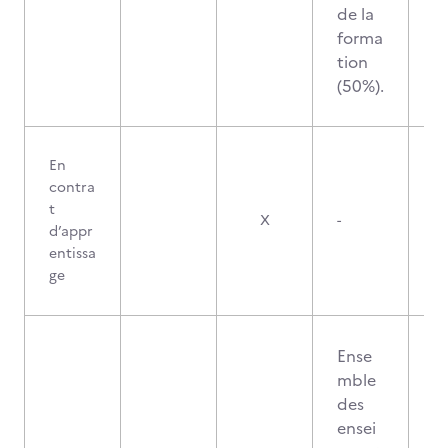
de la
forma
tion
(50%).
En
contra
t
X
-
d’appr
entissa
ge
Ense
mble
des
ensei