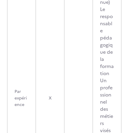
nue)
Le
respo
nsabl
e
péda
gogiq
ue de
la
forma
tion
Un
profe
Par
ssion
expéri
X
nel
ence
des
métie
rs
visés