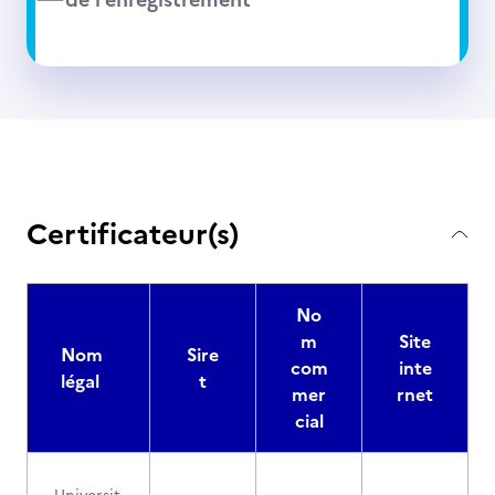
Certificateur(s)
No
m
Site
Nom
Sire
com
inte
légal
t
mer
rnet
cial