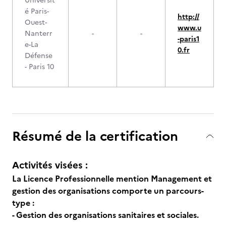
Universit
é Paris-
http://
Ouest-
www.u
Nanterr
-
-
-paris1
e-La
0.fr
Défense
- Paris 10
Résumé de la certification
Activités visées :
La Licence Professionnelle mention Management et
gestion des organisations comporte un parcours-
type :
- Gestion des organisations sanitaires et sociales.