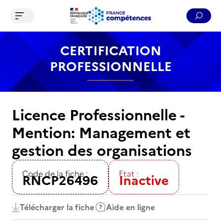
Ouvrir le menu de navigation
Reche
Contenu
Recherche
Menu
Pied de page
CERTIFICATION
PROFESSIONNELLE
Licence Professionnelle -
Mention: Management et
gestion des organisations
Code de la fiche :
Etat :
RNCP26496
Inactive
Télécharger la fiche
Aide en ligne