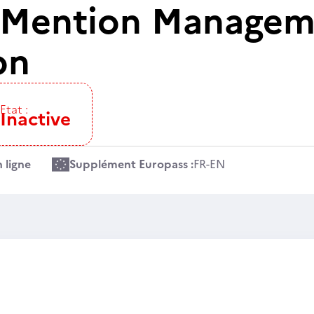
 Mention Managem
on
Etat :
Inactive
 ligne
Supplément Europass :
FR
-
EN