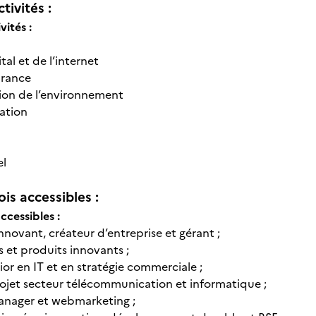
tivités :
vités :
tal et de l’internet
urance
tion de l’environnement
ation
el
is accessibles :
ccessibles :
nnovant, créateur d’entreprise et gérant ;
s et produits innovants ;
or en IT et en stratégie commerciale ;
rojet secteur télécommunication et informatique ;
ager et webmarketing ;