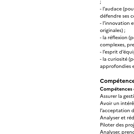
;
- l’audace (pou
défendre ses co
- l’innovation 
originales) ;
- la réflexion 
complexes, pren
- l’esprit d’éq
- la curiosité 
approfondies et
Compétences
Compétences o
Assurer la gest
Avoir un intérê
l’acceptation d
Analyser et réd
Piloter des pro
Analyser, pren