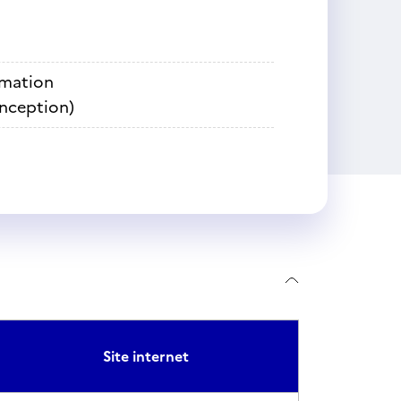
rmation
onception)
Site internet