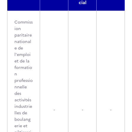
cial
Commiss
ion
paritaire
national
e de
l'emploi
et de la
formatio
n
professio
nnelle
des
activités
industrie
-
-
-
lles de
boulang
erie et