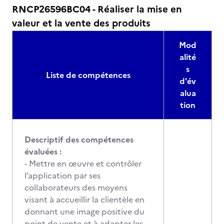
RNCP26596BC04 - Réaliser la mise en
valeur et la vente des produits
Mod
alité
s
Liste de compétences
d'év
alua
tion
Descriptif des compétences
évaluées :
- Mettre en œuvre et contrôler
l’application par ses
collaborateurs des moyens
visant à accueillir la clientèle en
donnant une image positive du
point de vente et à adapter les