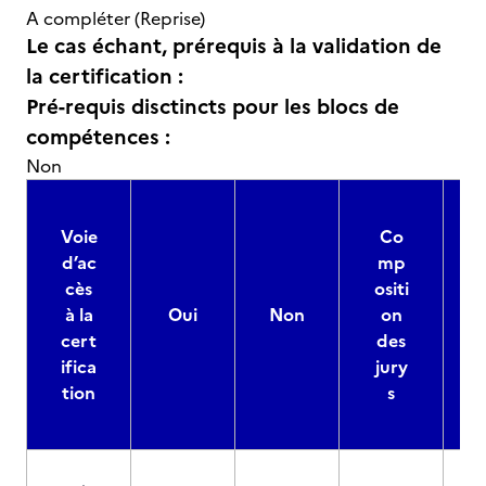
A compléter (Reprise)
Le cas échant, prérequis à la validation de
la certification :
Pré-requis disctincts pour les blocs de
compétences :
Non
Voie
Co
d’ac
mp
cès
ositi
à la
Oui
Non
on
cert
des
ifica
jury
d
tion
s