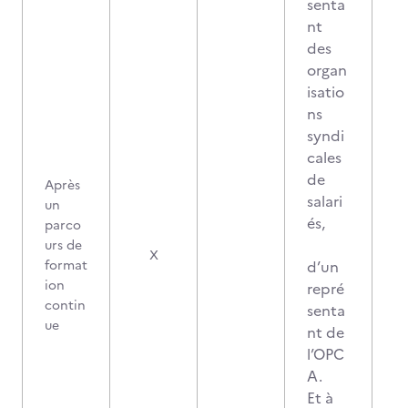
senta
nt
des
organ
isatio
ns
syndi
cales
de
Après
salari
un
és,
parco
urs de
X
format
d’un
ion
repré
contin
senta
ue
nt de
l’OPC
A.
Et à