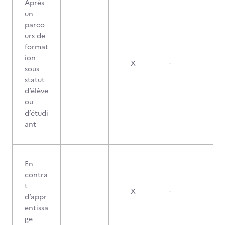
Après
un
parco
urs de
format
ion
X
-
sous
statut
d’élève
ou
d’étudi
ant
En
contra
t
X
-
d’appr
entissa
ge