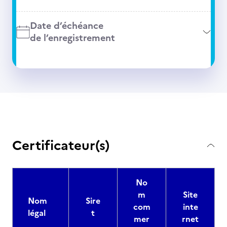
Date d’échéance
de l’enregistrement
Certificateur(s)
No
m
Site
Nom
Sire
com
inte
légal
t
mer
rnet