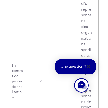
d’un
repré
senta
nt
des
organ
isatio
ns
syndi
cales
de
En
salari
Une question ?
contra
és,
t de
profes
X
d’un
sionna
repré
lisatio
senta
n
nt de
l’OPC