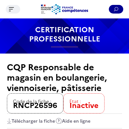
Ouvrir le menu de navigation
Reche
Contenu
Recherche
Menu
Pied de page
CERTIFICATION
PROFESSIONNELLE
CQP Responsable de
magasin en boulangerie,
viennoiserie, pâtisserie
Code de la fiche :
Etat :
RNCP26596
Inactive
Télécharger la fiche
Aide en ligne