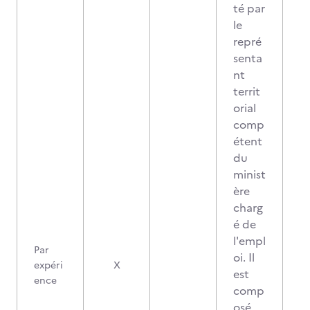
té par
le
repré
senta
nt
territ
orial
comp
étent
du
minist
ère
charg
é de
l'empl
Par
oi. Il
expéri
X
est
ence
comp
osé