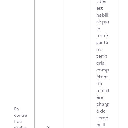
titre
est
habili
té par
le
repré
senta
nt
territ
orial
comp
étent
du
minist
ère
charg
En
é de
contra
l'empl
t de
oi. Il
profes
X