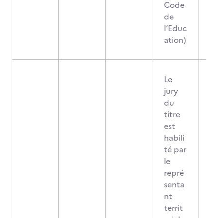
Code
de
l’Educ
ation)
Le
jury
du
titre
est
habili
té par
le
repré
senta
nt
territ