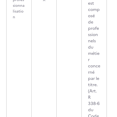
est
sionna
comp
lisatio
osé
n
de
profe
ssion
nels
du
métie
r
conce
rné
par le
titre.
(Art.
R
338-6
du
Code