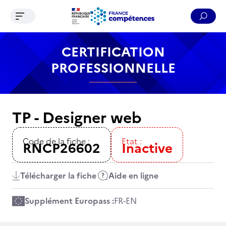
Ouvrir le menu de navigation
Reche
Contenu
Recherche
Menu
Pied de page
CERTIFICATION
PROFESSIONNELLE
TP - Designer web
Code de la fiche :
Etat :
RNCP26602
Inactive
Télécharger la fiche
Aide en ligne
Supplément Europass :
FR
-
EN