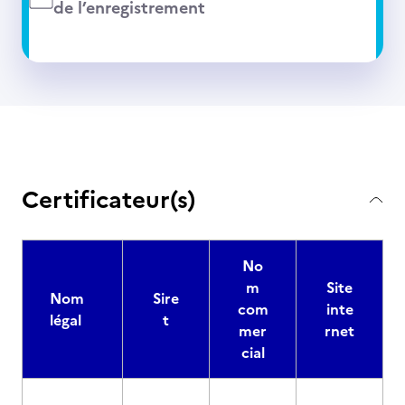
de l’enregistrement
Certificateur(s)
No
m
Site
Nom
Sire
com
inte
légal
t
mer
rnet
cial