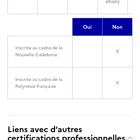
ation)
Oui
Non
Inscrite au cadre de la
X
Nouvelle Calédonie
Inscrite au cadre de la
X
Polynésie française
Liens avec d’autres
certifications professionnelles,