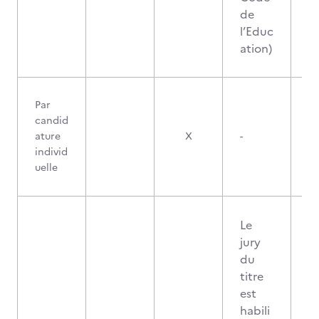
de
l’Educ
ation)
Par
candid
ature
X
-
individ
uelle
Le
jury
du
titre
est
habili