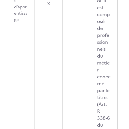
oi. Il
t
X
d’appr
est
entissa
comp
ge
osé
de
profe
ssion
nels
du
métie
r
conce
rné
par le
titre.
(Art.
R
338-6
du