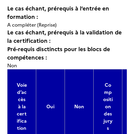
Le cas échant, prérequis à l’entrée en
formation :
A compléter (Reprise)
Le cas échant, prérequis à la validation de
la certification :
Pré-requis disctincts pour les blocs de
compétences :
Non
Voie
Co
d’ac
mp
cès
ositi
à la
Oui
Non
on
cert
des
ifica
jury
d
tion
s