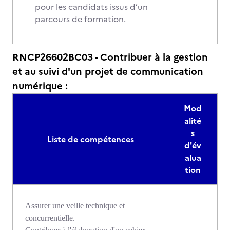
pour les candidats issus d’un
parcours de formation.
RNCP26602BC03 - Contribuer à la gestion
et au suivi d'un projet de communication
numérique :
Mod
alité
s
Liste de compétences
d'év
alua
tion
Assurer une veille technique et
concurrentielle.