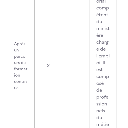
orial
comp
étent
du
minist
ère
charg
Après
é de
un
l'empl
parco
oi. Il
urs de
X
format
est
ion
comp
contin
osé
ue
de
profe
ssion
nels
du
métie