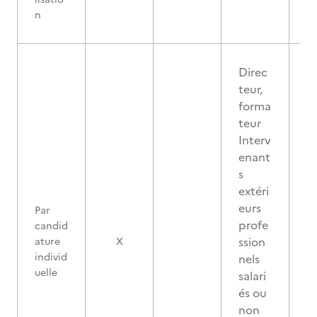
n
Direc
teur,
forma
teur
Interv
enant
s
extéri
eurs
Par
profe
candid
ssion
ature
X
individ
nels
uelle
salari
és ou
non