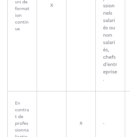
urs de
ssion
X
format
nels
ion
salari
contin
és ou
ue
non
salari
és,
chefs
d’entr
eprise
.
En
contra
t de
profes
X
-
sionna
lisatio