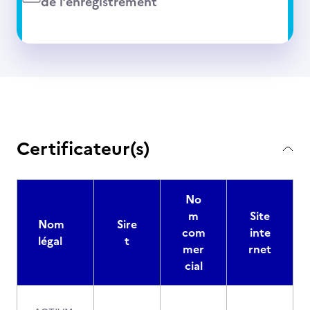
de l’enregistrement
Certificateur(s)
No
m
Site
Nom
Sire
com
inte
légal
t
mer
rnet
cial