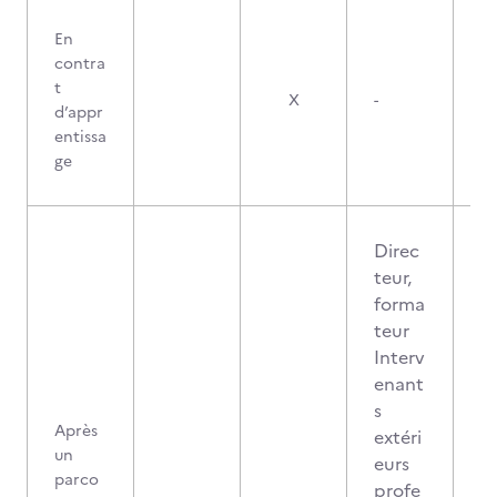
En
contra
t
X
-
d’appr
entissa
ge
Direc
teur,
forma
teur
Interv
enant
s
Après
extéri
un
eurs
parco
profe