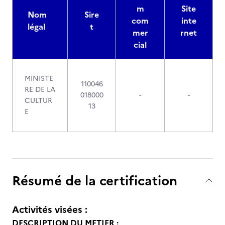
m
Site
Nom
Sire
com
inte
légal
t
mer
rnet
cial
MINISTE
110046
RE DE LA
018000
-
-
CULTUR
13
E
Résumé de la certification
Activités visées :
DESCRIPTION DU METIER :