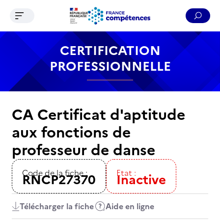
Ouvrir le menu de navigation
Reche
Contenu
Recherche
Menu
Pied de page
CERTIFICATION
PROFESSIONNELLE
CA Certificat d'aptitude
aux fonctions de
professeur de danse
Code de la fiche :
Etat :
RNCP27370
Inactive
Télécharger la fiche
Aide en ligne