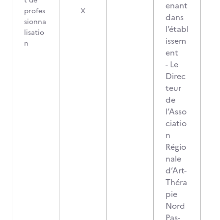
t de
enant
profes
X
dans
sionna
l’établ
lisatio
issem
n
ent
- Le
Direc
teur
de
l’Asso
ciatio
n
Régio
nale
d’Art-
Théra
pie
Nord
Pas-