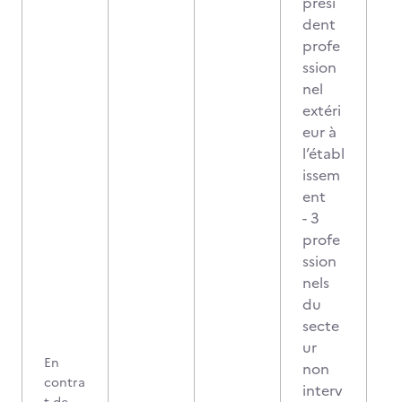
prési
dent
profe
ssion
nel
extéri
eur à
l’établ
issem
ent
- 3
profe
ssion
nels
du
secte
ur
En
non
contra
interv