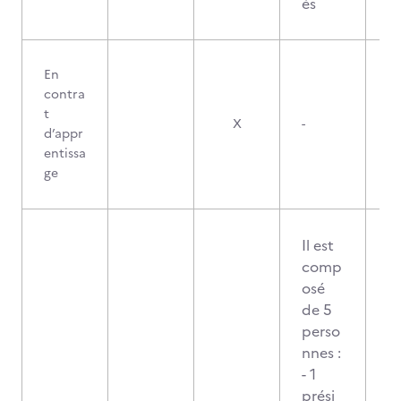
és
En
contra
t
X
-
d’appr
entissa
ge
Il est
comp
osé
de 5
perso
nnes :
- 1
prési