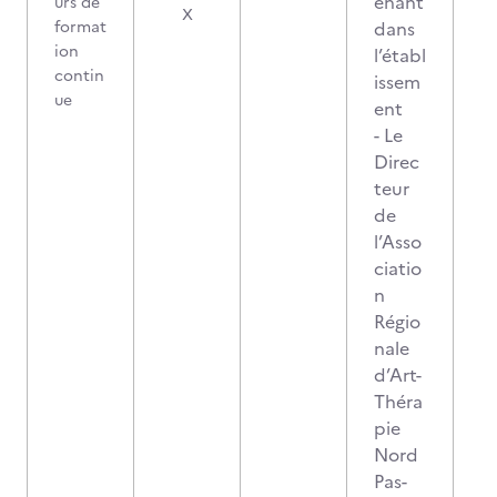
enant
urs de
X
format
dans
ion
l’établ
contin
issem
ue
ent
- Le
Direc
teur
de
l’Asso
ciatio
n
Régio
nale
d’Art-
Théra
pie
Nord
Pas-