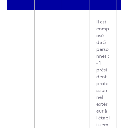
Il est
comp
osé
de 5
perso
nnes :
- 1
prési
dent
profe
ssion
nel
extéri
eur à
l’établ
issem