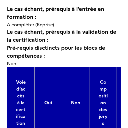
Le cas échant, prérequis à l’entrée en
formation :
A compléter (Reprise)
Le cas échant, prérequis à la validation de
la certification :
Pré-requis disctincts pour les blocs de
compétences :
Non
Voie
Co
d’ac
mp
cès
ositi
à la
Oui
Non
on
cert
des
ifica
jury
d
tion
s