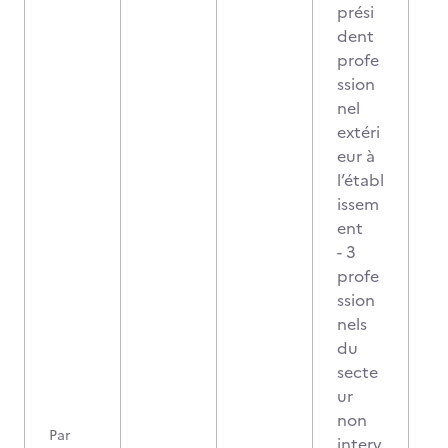
prési
dent
profe
ssion
nel
extéri
eur à
l’établ
issem
ent
- 3
profe
ssion
nels
du
secte
ur
non
Par
interv