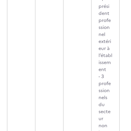
prési
dent
profe
ssion
nel
extéri
eur à
l’établ
issem
ent
- 3
profe
ssion
nels
du
secte
ur
non