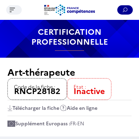
Ouvrir le menu de navigation
Reche
Contenu
Recherche
Menu
Pied de page
CERTIFICATION
PROFESSIONNELLE
Art-thérapeute
Code de la fiche :
Etat :
RNCP28182
Inactive
Télécharger la fiche
Aide en ligne
Supplément Europass :
FR
-
EN