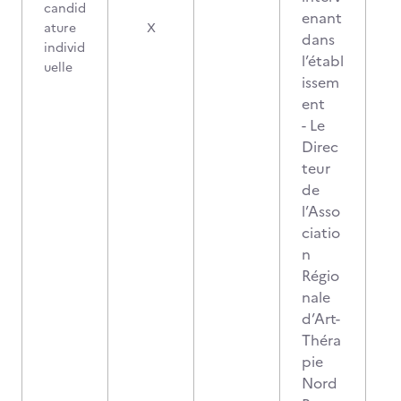
candid
enant
ature
X
dans
individ
l’établ
uelle
issem
ent
- Le
Direc
teur
de
l’Asso
ciatio
n
Régio
nale
d’Art-
Théra
pie
Nord