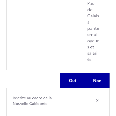
Pas-
de-
Calais
à
parité
empl
oyeur
s et
salari
és
Oui
Non
Inscrite au cadre de la
X
Nouvelle Calédonie