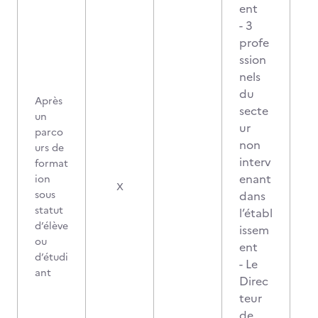
ent
- 3
profe
ssion
nels
du
Après
secte
un
ur
parco
non
urs de
interv
format
enant
ion
X
sous
dans
statut
l’établ
d’élève
issem
ou
ent
d’étudi
- Le
ant
Direc
teur
de