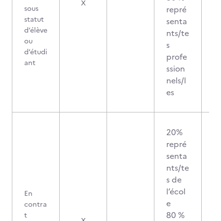
X
sous
repré
statut
senta
d’élève
nts/te
ou
s
d’étudi
profe
ant
ssion
nels/l
es
20%
repré
senta
nts/te
s de
l’écol
En
e
contra
80 %
t
X