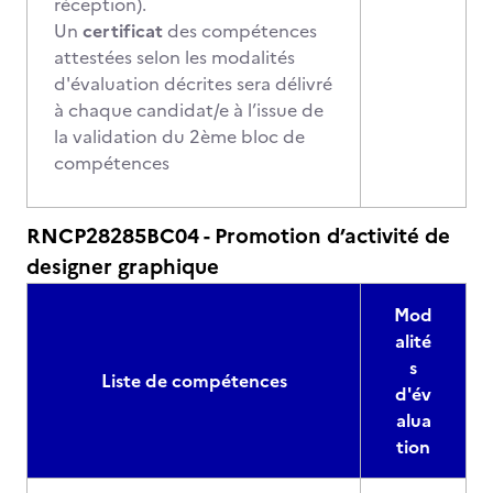
réception).
Un
certificat
des compétences
attestées selon les modalités
d'évaluation décrites sera délivré
à chaque candidat/e à l’issue de
la validation du 2ème bloc de
compétences
RNCP28285BC04 - Promotion d’activité de
designer graphique
Mod
alité
s
Liste de compétences
d'év
alua
tion