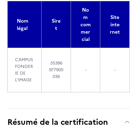
No
m
Site
Nom
Sire
com
inte
légal
t
mer
rnet
cial
CAMPUS
35386
FONDER
977900
-
-
IE DE
036
L'IMAGE
Résumé de la certification