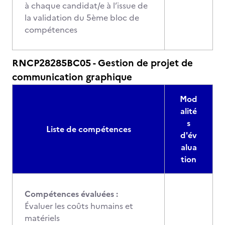
à chaque candidat/e à l’issue de
la validation du 5ème bloc de
compétences
RNCP28285BC05 - Gestion de projet de
communication graphique
Mod
alité
s
Liste de compétences
d'év
alua
tion
Compétences évaluées :
Évaluer les coûts humains et
matériels