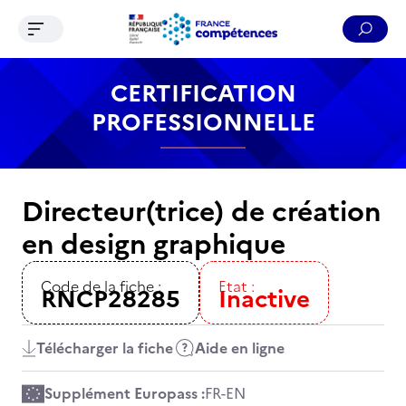
Ouvrir le menu de navigation
Reche
Contenu
Recherche
Menu
Pied de page
CERTIFICATION
PROFESSIONNELLE
Directeur(trice) de création
en design graphique
Code de la fiche :
Etat :
RNCP28285
Inactive
Télécharger la fiche
Aide en ligne
Supplément Europass :
FR
-
EN