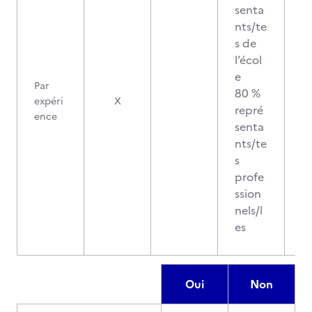
senta
nts/te
s de
l’écol
e
Par
80 %
expéri
X
repré
ence
senta
nts/te
s
profe
ssion
nels/l
es
Oui
Non