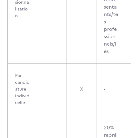
sionna
senta
lisatio
nts/te
n
s
profe
ssion
nels/l
es
Par
candid
ature
X
-
individ
uelle
20%
repré