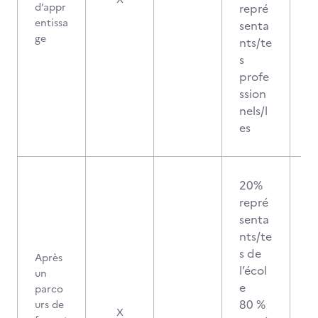
d’appr
repré
entissa
senta
ge
nts/te
s
profe
ssion
nels/l
es
20%
repré
senta
nts/te
s de
Après
l’écol
un
e
parco
80 %
urs de
X