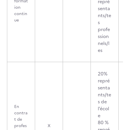
format
repré
ion
senta
contin
nts/te
ue
s
profe
ssion
nels/l
es
20%
repré
senta
nts/te
s de
En
l’écol
contra
e
t de
80 %
profes
X
repré