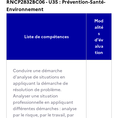
RNCP2832BC06 - U35 : Prévention-Santé-
Environnement
Mod
alité
s
Liste de compétences
d'év
alua
tion
Conduire une démarche
d'analyse de situations en
appliquant la démarche de
résolution de problème.
Analyser une situation
professionnelle en appliquant
différentes démarches : analyse
par le risque, par le travail, par