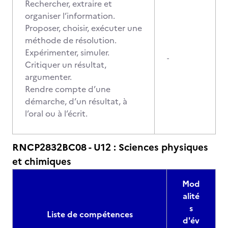
Rechercher, extraire et
organiser l’information.
Proposer, choisir, exécuter une
méthode de résolution.
Expérimenter, simuler.
-
Critiquer un résultat,
argumenter.
Rendre compte d’une
démarche, d’un résultat, à
l’oral ou à l’écrit.
RNCP2832BC08 - U12 : Sciences physiques
et chimiques
Mod
alité
s
Liste de compétences
d'év