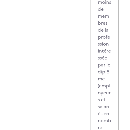
moins
de
mem
bres
de la
profe
ssion
intére
ssée
par le
diplô
me
(empl
oyeur
s et
salari
és en
nomb
re