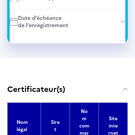
Date d’échéance
de l’enregistrement
Certificateur(s)
No
m
Site
Nom
Sire
com
inte
légal
t
mer
rnet