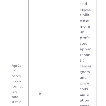
sauf
impos
sibilit
é d’au
moins
un
profe
sseur
appar
tenan
t à
Après
l'ensei
un
gnem
parco
ent
urs de
privé
format
sous
ion
contr
X
sous
at ou
statut
exerç