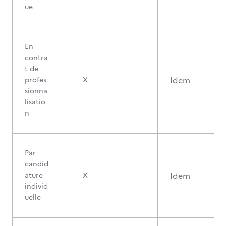
ue
En
contra
t de
Idem
profes
X
sionna
lisatio
n
Par
candid
Idem
ature
X
individ
uelle