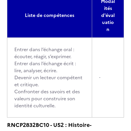
Modal
ités
Liste de compétences
d'éval
uatio
n
Entrer dans l’échange oral :
écouter, réagir, s’exprimer.
Entrer dans l’échange écrit :
lire, analyser, écrire.
Devenir un lecteur compétent
-
et critique.
Confronter des savoirs et des
valeurs pour construire son
identité culturelle.
RNCP2832BC10 - U52 : Histoire-