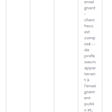
ensei
gnant
-
cherc
heur,
est
comp
osé : -
de
profe
sseurs
appar
tenan
t à
l'ensei
gnem
ent
publi
c et,