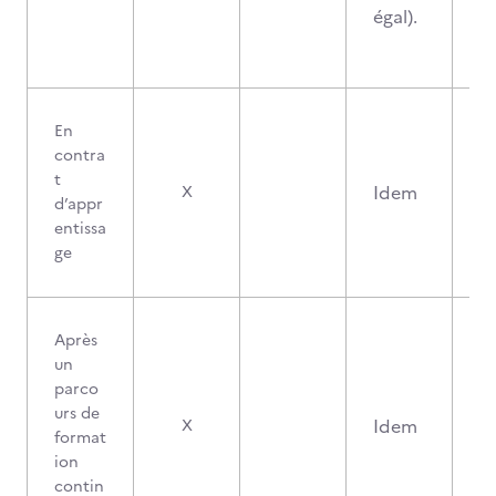
égal).
En
contra
t
Idem
X
d’appr
entissa
ge
Après
un
parco
urs de
Idem
X
format
ion
contin