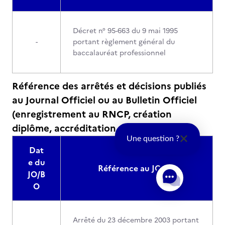
Décret n° 95-663 du 9 mai 1995
-
portant règlement général du
baccalauréat professionnel
Référence des arrêtés et décisions publiés
au Journal Officiel ou au Bulletin Officiel
(enregistrement au RNCP, création
diplôme, accréditation…) :
Une question ?
Dat
e du
Référence au JO/BO
JO/B
O
Arrêté du 23 décembre 2003 portant