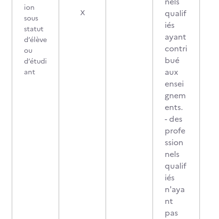
nels
ion
qualif
X
sous
iés
statut
ayant
d’élève
contri
ou
bué
d’étudi
aux
ant
ensei
gnem
ents.
- des
profe
ssion
nels
qualif
iés
n'aya
nt
pas