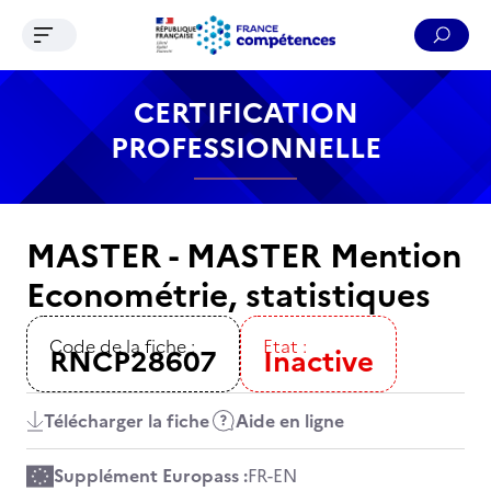
Ouvrir le menu de navigation
Reche
Contenu
Recherche
Menu
Pied de page
CERTIFICATION
PROFESSIONNELLE
MASTER - MASTER Mention
Econométrie, statistiques
Code de la fiche :
Etat :
RNCP28607
Inactive
Télécharger la fiche
Aide en ligne
Supplément Europass :
FR
-
EN