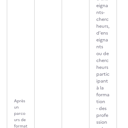
eigna
nts-
cherc
heurs,
d'ens
eigna
nts
ou de
cherc
heurs
partic
ipant
à la
forma
Après
tion
un
- des
parco
profe
urs de
ssion
format