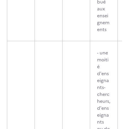
bué
aux
ensei
gnem
ents
- une
moiti
é
d'ens
eigna
nts-
cherc
heurs,
d'ens
eigna
nts
ou de