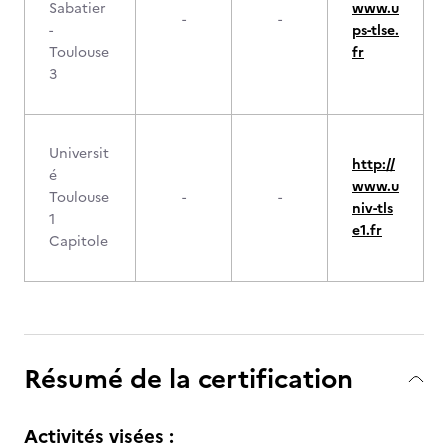
Sabatier
www.u
-
-
-
ps-tlse.
Toulouse
fr
3
Universit
http://
é
www.u
Toulouse
-
-
niv-tls
1
e1.fr
Capitole
Résumé de la certification
Activités visées :