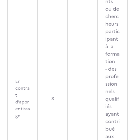
nts
ou de
cherc
heurs
partic
ipant
à la
forma
tion
- des
profe
En
ssion
contra
nels
t
qualif
X
d’appr
iés
entissa
ayant
ge
contri
bué
aux