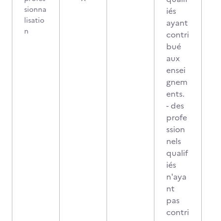
sionna
iés
lisatio
ayant
n
contri
bué
aux
ensei
gnem
ents.
- des
profe
ssion
nels
qualif
iés
n'aya
nt
pas
contri