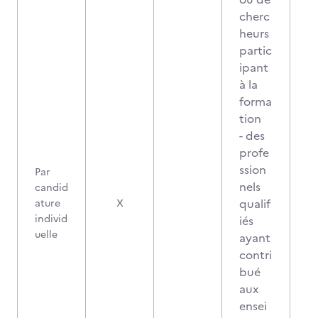
cherc
heurs
partic
ipant
à la
forma
tion
- des
profe
ssion
Par
nels
candid
qualif
ature
X
individ
iés
uelle
ayant
contri
bué
aux
ensei