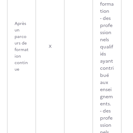
forma
tion
- des
Après
profe
un
ssion
parco
nels
urs de
qualif
X
format
iés
ion
ayant
contin
contri
ue
bué
aux
ensei
gnem
ents.
- des
profe
ssion
nels