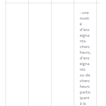
- une
moiti
é
d'ens
eigna
nts-
cherc
heurs,
d'ens
eigna
nts
ou de
cherc
heurs
partic
ipant
à la