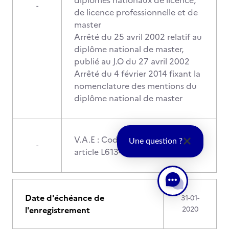
diplômes nationaux de licence,
-
de licence professionnelle et de
master
Arrêté du 25 avril 2002 relatif au
diplôme national de master,
publié au J.O du 27 avril 2002
Arrêté du 4 février 2014 fixant la
nomenclature des mentions du
diplôme national de master
V.A.E : Code de l’éducation :
Une question ?
-
article L613-3 et L613-4
Date d'échéance de
31-01-
l'enregistrement
2020