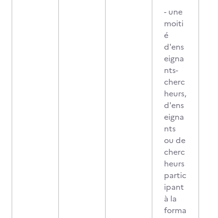
- une
moiti
é
d'ens
eigna
nts-
cherc
heurs,
d'ens
eigna
nts
ou de
cherc
heurs
partic
ipant
à la
forma