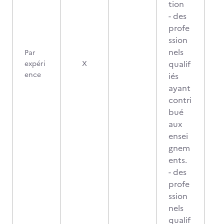
tion
- des
profe
ssion
nels
Par
qualif
expéri
X
ence
iés
ayant
contri
bué
aux
ensei
gnem
ents.
- des
profe
ssion
nels
qualif