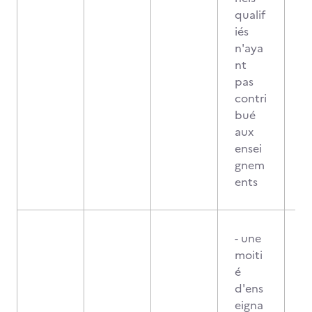
qualif
iés
n'aya
nt
pas
contri
bué
aux
ensei
gnem
ents
- une
moiti
é
d'ens
eigna