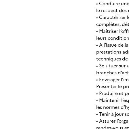
• Conduire une
le respect des d
• Caractériser 
complètes, dét
• Maîtriser l’o
leurs condition
• A l’issue de 
prestations ada
techniques de 
• Se situer sur 
branches d’acti
• Envisager l’i
Présenter le pr
• Produire et p
• Maintenir l’e
les normes d’hyg
• Tenir à jour
• Assurer l’org
rendez-vous et