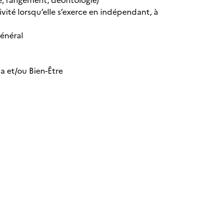
é, rangement, déontologie)
vité lorsqu’elle s’exerce en indépendant, à
́néral
a et/ou Bien-Être