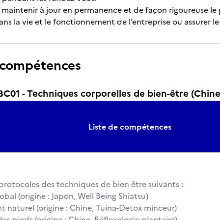
 maintenir à jour en permanence et de façon rigoureuse l
ans la vie et le fonctionnement de l’entreprise ou assurer l
 compétences
01 - Techniques corporelles de bien-être (Chine
Liste de compétences
s protocoles des techniques de bien être suivants :
obal (origine : Japon, Well Being Shiatsu)
t naturel (origine : Chine, Tuina-Detox minceur)
es pieds (origine : Chine, Réflexologie plantaire)