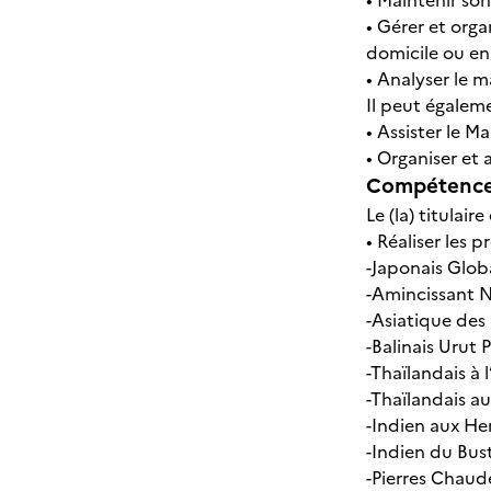
• Maintenir son
• Gérer et orga
domicile ou en
• Analyser le 
Il peut égalem
• Assister le M
• Organiser et 
Compétences
Le (la) titulair
• Réaliser les 
-Japonais Glob
-Amincissant 
-Asiatique des
-Balinais Urut P
-Thaïlandais à
-Thaïlandais 
-Indien aux He
-Indien du Bus
-Pierres Chaude