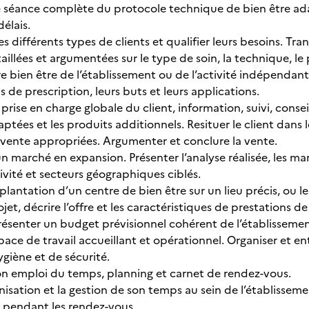
 séance complète du protocole technique de bien être ada
élais.
les différents types de clients et qualifier leurs besoins. Tr
aillées et argumentées sur le type de soin, la technique, le 
ffre bien être de l’établissement ou de l’activité indépenda
s de prescription, leurs buts et leurs applications.
la prise en charge globale du client, information, suivi, con
ptées et les produits additionnels. Resituer le client dans l
vente appropriées. Argumenter et conclure la vente.
un marché en expansion. Présenter l’analyse réalisée, les mar
vité et secteurs géographiques ciblés.
mplantation d’un centre de bien être sur un lieu précis, ou 
ojet, décrire l’offre et les caractéristiques de prestations de 
résenter un budget prévisionnel cohérent de l’établissement
space de travail accueillant et opérationnel. Organiser et e
iène et de sécurité.
 son emploi du temps, planning et carnet de rendez-vous.
anisation et la gestion de son temps au sein de l’établissem
 pendant les rendez-vous.