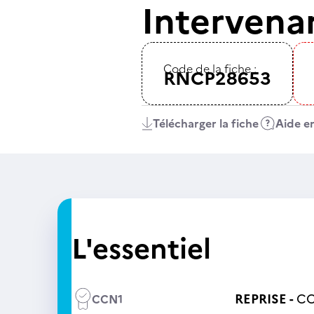
Intervenan
Code de la fiche :
RNCP28653
Télécharger la fiche
Aide en
L'essentiel
REPRISE -
CC
CCN1