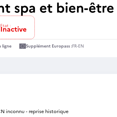
t spa et bien-être
Etat :
Inactive
 ligne
Supplément Europass :
FR
-
EN
N inconnu - reprise historique