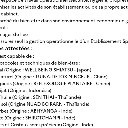
 espace de travail opérationnel (sécurité, hygiène, propret
niser les activités de son établissement ou de sa propre acti
 cabinet.
marché du bien-être dans son environnement économique ge
ent :
anager du lieu
assurer seul la gestion opérationnelle d’un Etablissement Sp
 attestées :
e est capable de :
protocoles et techniques de bien-être :
al (Origine : WELL BEING SHIATSU - Japon)
Naturel (Origine : TUINA-DETOX MINCEUR - Chine)
 pieds (Origine : REFLEXOLOGIE PLANTAIRE - Chine)
ijat (Origine : Indonésie)
 l’huile (Origine : SEN THAÏ - Thaïlande)
au sol (Origine NUAD BO RARN - Thaïlande)
rbes (Origine : ABHYANGA - Inde)
te (Origine : SHIROTCHAMPI - Inde)
s et Cristaux semi-précieux (Origine : Inde)