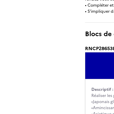
• Compléter et
• S’impliquer d
Blocs de
RNCP28653BC
Descriptif :
Réaliser le
•Japonais gl
•Amincissan
•Asiatique d