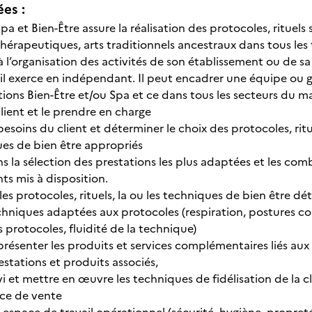
ées :
pa et Bien-Être assure la réalisation des protocoles, rituel
hérapeutiques, arts traditionnels ancestraux dans tous les 
 à l’organisation des activités de son établissement ou de s
’il exerce en indépendant. Il peut encadrer une équipe ou g
tions Bien-Être et/ou Spa et ce dans tous les secteurs du m
 client et le prendre en charge
s besoins du client et déterminer le choix des protocoles, rit
es de bien être appropriés
ns la sélection des prestations les plus adaptées et les co
ts mis à disposition.
u les protocoles, rituels, la ou les techniques de bien être dé
techniques adaptées aux protocoles (respiration, postures co
s protocoles, fluidité de la technique)
 présenter les produits et services complémentaires liés au
estations et produits associés,
ivi et mettre en œuvre les techniques de fidélisation de la cl
ace de vente