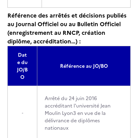
Référence des arrêtés et décisions publiés
au Journal Officiel ou au Bulletin Officiel
(enregistrement au RNCP, création
diplôme, accréditation…) :
Dat
e du
Référence au JO/BO
JO/B
O
Arrêté du 24 juin 2016
accréditant l'université Jean
Moulin Lyon3 en vue de la
-
délivrance de diplômes
nationaux