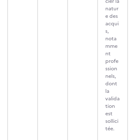
cier la
natur
e des
acqui
s,
nota
mme
nt
profe
ssion
nels,
dont
la
valida
tion
est
sollici
tée.