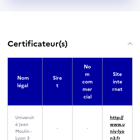
Certificateur(s)
No
m
Site
Nom
Sire
com
inte
légal
t
mer
rnet
cial
Universit
http://
é Jean
www.u
-
-
Moulin -
niv-lyo
Lyon 3
n3.fr