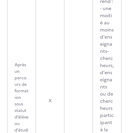
rend :
- une
moiti
é au
moins
d'ens
eigna
nts-
cherc
Après
heurs,
un
d'ens
parco
eigna
urs de
nts
format
ou de
ion
cherc
X
sous
heurs
statut
partic
d’élève
ipant
ou
à la
d’étudi