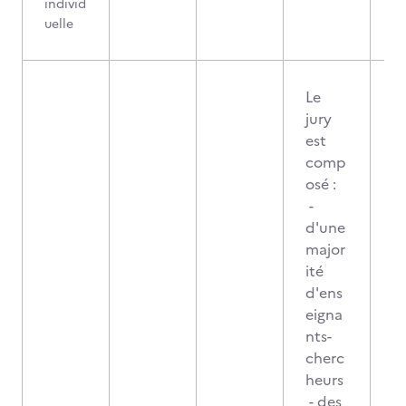
individ
uelle
Le
jury
est
comp
osé :
-
d'une
major
ité
d'ens
eigna
nts-
cherc
heurs
- des