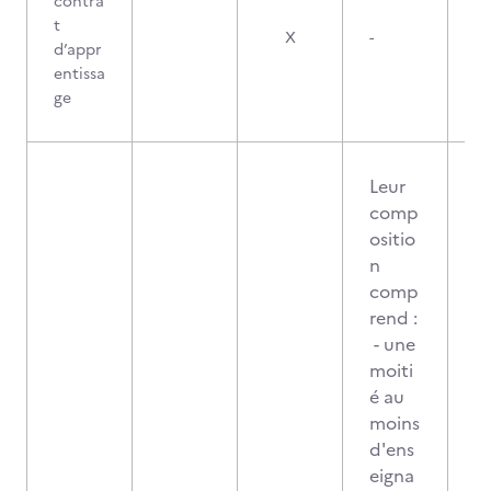
contra
t
X
-
d’appr
entissa
ge
Leur
comp
ositio
n
comp
rend :
- une
moiti
é au
moins
d'ens
eigna