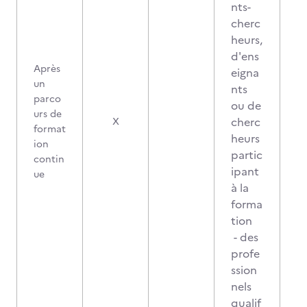
nts-
cherc
heurs,
d'ens
Après
eigna
un
nts
parco
ou de
urs de
cherc
X
format
heurs
ion
partic
contin
ipant
ue
à la
forma
tion
- des
profe
ssion
nels
qualif