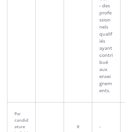
- des
profe
ssion
nels
qualif
iés
ayant
contri
bué
aux
ensei
gnem
ents.
Par
candid
ature
X
-