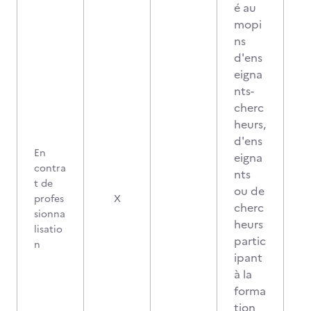
é au
mopi
ns
d'ens
eigna
nts-
cherc
heurs,
d'ens
En
eigna
contra
nts
t de
ou de
profes
X
cherc
sionna
heurs
lisatio
partic
n
ipant
à la
forma
tion