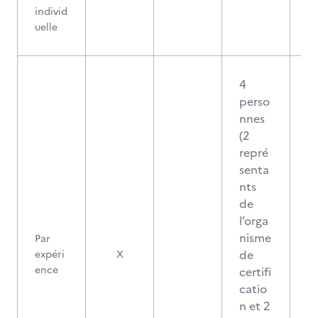
individ
uelle
4
perso
nnes
(2
repré
senta
nts
de
l’orga
nisme
Par
de
expéri
X
ence
certifi
catio
n et 2