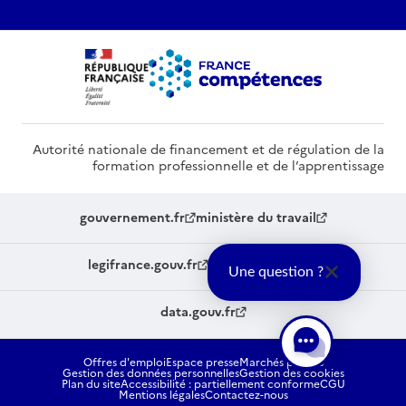
Autorité nationale de financement et de régulation de la
formation professionnelle et de l’apprentissage
gouvernement.fr
ministère du travail
legifrance.gouv.fr
service-public.fr
Une question ?
data.gouv.fr
Offres d'emploi
Espace presse
Marchés publics
Gestion des données personnelles
Gestion des cookies
Plan du site
Accessibilité : partiellement conforme
CGU
Mentions légales
Contactez-nous