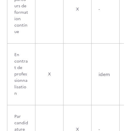
urs de
X
-
format
ion
contin
ue
En
contra
t de
idem
profes
X
sionna
lisatio
n
Par
candid
ature
X
-