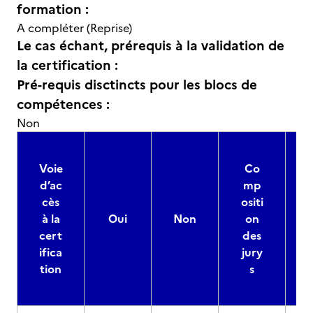
formation :
A compléter (Reprise)
Le cas échant, prérequis à la validation de
la certification :
Pré-requis disctincts pour les blocs de
compétences :
Non
Voie
Co
d’ac
mp
cès
ositi
à la
Oui
Non
on
cert
des
ifica
jury
d
tion
s