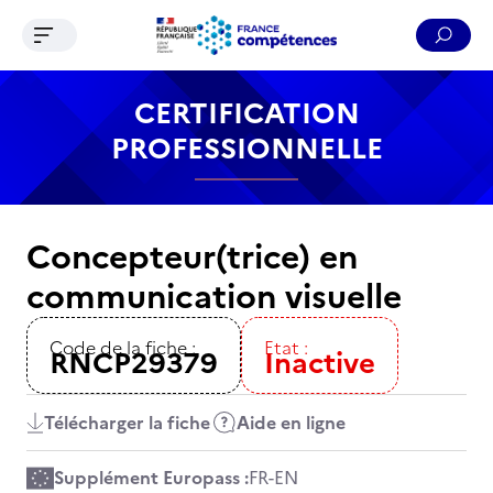
Ouvrir le menu de navigation
Reche
Contenu
Recherche
Menu
Pied de page
CERTIFICATION
PROFESSIONNELLE
Concepteur(trice) en
communication visuelle
Code de la fiche :
Etat :
RNCP29379
Inactive
Télécharger la fiche
Aide en ligne
Supplément Europass :
FR
-
EN