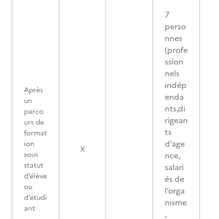
7
perso
nnes
(profe
ssion
nels
indép
Après
enda
un
nts,di
parco
rigean
urs de
ts
format
d’age
ion
X
sous
nce,
statut
salari
d’élève
és de
ou
l’orga
d’étudi
nisme
ant
,