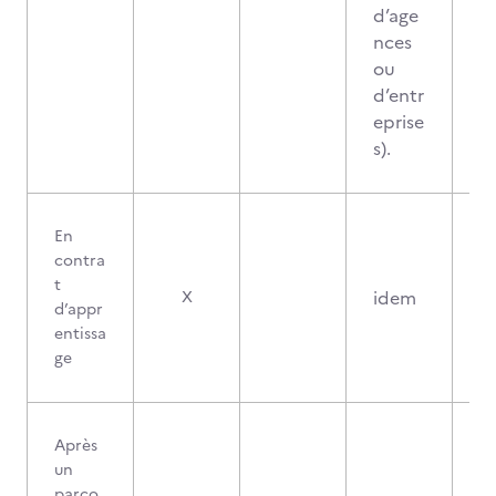
d’age
nces
ou
d’entr
eprise
s).
En
contra
t
idem
X
d’appr
entissa
ge
Après
un
parco