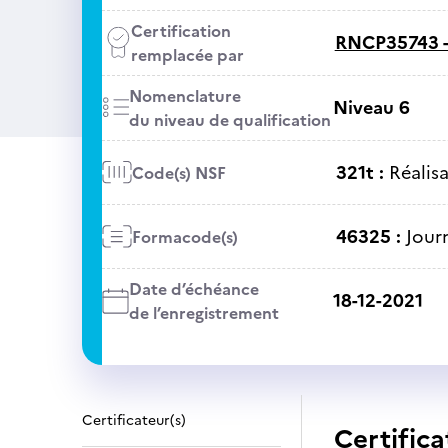
Certification
RNCP35743 
remplacée par
Nomenclature
Niveau 6
du niveau de qualification
321t :
Réalis
Code(s) NSF
46325 :
Jour
Formacode(s)
Date d’échéance
18-12-2021
de l’enregistrement
Certificateur(s)
Certifica