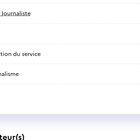
-
Journaliste
ation du service
nalisme
teur(s)