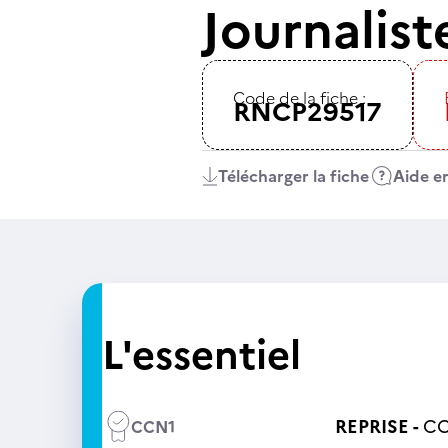
Journalist
Code de la fiche :
RNCP29517
Télécharger la fiche
Aide en
L'essentiel
REPRISE -
CC
CCN1