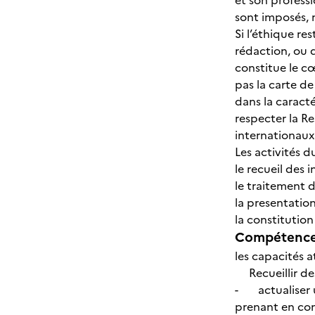
et son profess
sont imposés, m
Si l’éthique r
rédaction, ou d
constitue le cœ
pas la carte de
dans la caracté
respecter la Re
internationaux
Les activités du
le recueil des 
le traitement 
la presentatio
la constitution
Compétences
les capacités a
Recueillir de
- actualiser un
prenant en comp