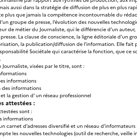
ionnalisme par rapport aux rythmes de production, aux impér
ais aussi dans la stratégie de diffusion de plus en plus ra
este plus que jamais la compétence incontournable du rédac
’un groupe de presse, l’évolution des nouvelles technologie
ur de métier du Journaliste, qui le différencie d’un auteur
 presse. La clause de conscience, la ligne éditoriale d’un g
risation, la publication/diffusion de l’information. Elle fait
sponsabilité Sociétale qui caractérise la fonction, que ce s
.
 Journaliste, visées par le titre, sont :
informations
des informations
n des informations
 et la gestion d’ un réseau professionnel
 attestées :
ttestées sont :
s informations
 carnet d’adresses diversifié et un réseau d’informateurs (in
te les nouvelles technologies (outil de recherche, veille i