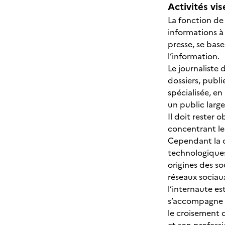
Activités vis
La fonction de
informations à 
presse, se base
l’information.
Le journaliste d
dossiers, publi
spécialisée, en
un public large
Il doit rester 
concentrant les
Cependant la ce
technologiques
origines des so
réseaux sociaux
l’internaute es
s’accompagne d’
le croisement d