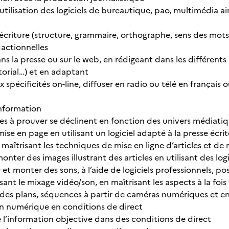
’utilisation des logiciels de bureautique, pao, multimédia ain
’écriture (structure, grammaire, orthographe, sens des mots
actionnelles
la presse ou sur le web, en rédigeant dans les différents st
torial…) et en adaptant
x spécificités on-line, diffuser en radio ou télé en françai
nformation
s à prouver se déclinent en fonction des univers médiatiq
mise en page en utilisant un logiciel adapté à la presse éc
n maîtrisant les techniques de mise en ligne d’articles et d
nter des images illustrant des articles en utilisant des log
t monter des sons, à l’aide de logiciels professionnels, po
isant le mixage vidéo/son, en maîtrisant les aspects à la fo
s plans, séquences à partir de caméras numériques et enregi
son numérique en conditions de direct
l’information objective dans des conditions de direct