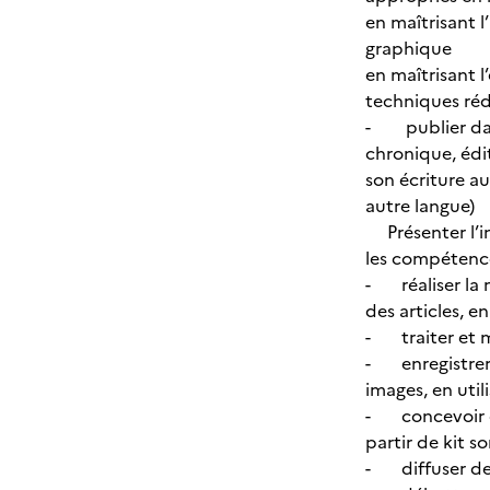
en maîtrisant l
graphique
en maîtrisant l
techniques réd
- publier dans 
chronique, édi
son écriture au
autre langue)
Présenter l’i
les compétence
- réaliser la 
des articles, e
- traiter et mo
- enregistrer e
images, en util
- concevoir de
partir de kit 
- diffuser de 