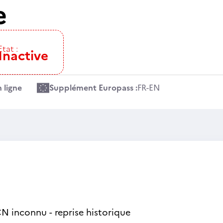
e
Etat :
Inactive
 ligne
Supplément Europass :
FR
-
EN
N inconnu - reprise historique