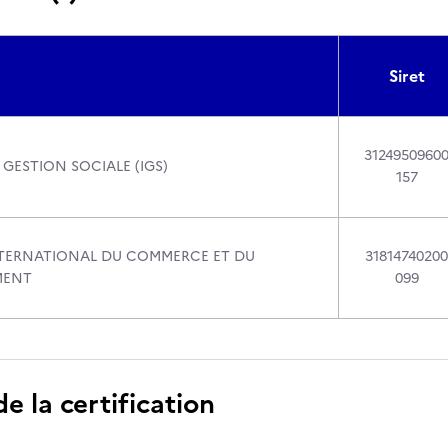
Siret
3124950960
 GESTION SOCIALE (IGS)
157
NTERNATIONAL DU COMMERCE ET DU
31814740200
MENT
099
 la certification