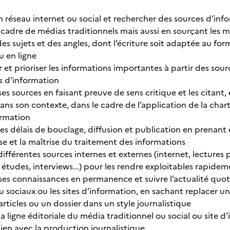
éseau internet ou social et rechercher des sources d’infor
e cadre de médias traditionnels mais aussi en sourçant les m
 sujets et des angles, dont l’écriture soit adaptée au fo
u en ligne
et prioriser les informations importantes à partir des sou
es d’information
 sources en faisant preuve de sens critique et les citant, e
ans son contexte, dans le cadre de l’application de la char
ormation
s délais de bouclage, diffusion et publication en prenant e
se et la maîtrise du traitement des informations
fférentes sources internes et externes (internet, lectures 
 études, interviews...) pour les rendre exploitables rapide
es connaissances en permanence et suivre l’actualité quot
ou sociaux ou les sites d’information, en sachant replacer 
ticles ou un dossier dans un style journalistique
a ligne éditoriale du média traditionnel ou social ou site d’i
lien avec la production journalistique