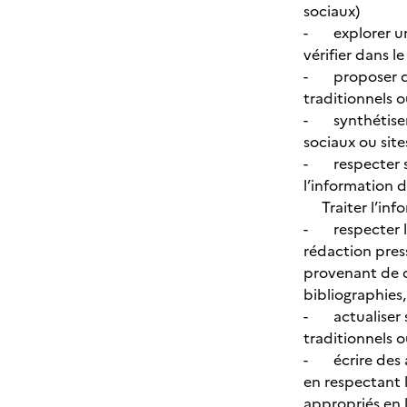
sociaux)
- explorer un r
vérifier dans l
- proposer des
traditionnels o
- synthétiser 
sociaux ou sit
- respecter ses
l’information d
Traiter l’inf
- respecter le
rédaction pres
provenant de di
bibliographies,
- actualiser s
traditionnels 
- écrire des ar
en respectant l
appropriés en 