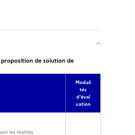
 proposition de solution de
Modali
tés
d'éval
uation
ir les réalités.