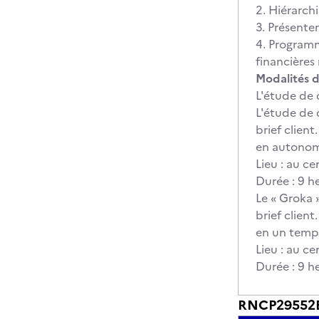
2. Hiérarchi
3. Présenter
4. Programm
financières
Modalités d
L'étude de 
L'étude de 
brief clien
en autonom
Lieu : au c
Durée : 9 he
Le « Groka 
brief clien
en un temp
Lieu : au c
Durée : 9 he
RNCP29552BC