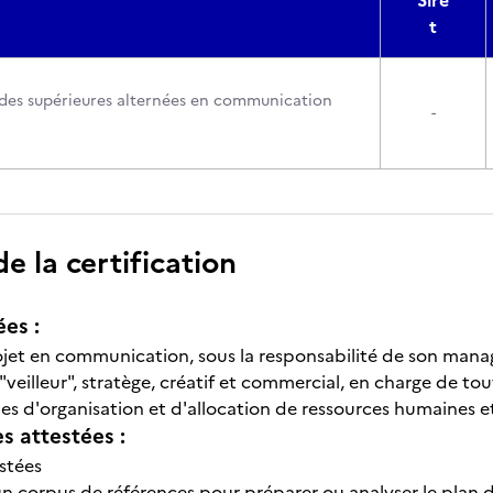
Sire
t
des supérieures alternées en communication
-
 la certification
ées :
jet en communication, sous la responsabilité de son mana
"veilleur", stratège, créatif et commercial, en charge de tout
mes d'organisation et d'allocation de ressources humaines et
 attestées :
stées
un corpus de références pour préparer ou analyser le pla