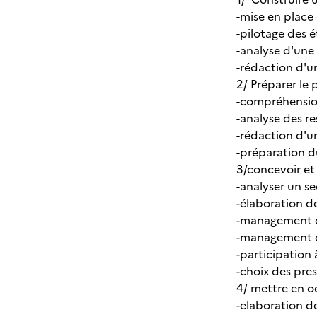
-mise en place 
-pilotage des é
-analyse d'un
-rédaction d'u
2/ Préparer le
-compréhensi
-analyse des re
-rédaction d'u
-préparation d
3/concevoir et
-analyser un s
-élaboration de
-management d
-management 
-participation 
-choix des pres
4/ mettre en 
-elaboration de