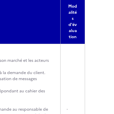
Mod
alité
s
d'év
alua
tion
son marché et les acteurs
à la demande du client.
lisation de messages
 répondant au cahier des
emande au responsable de
-