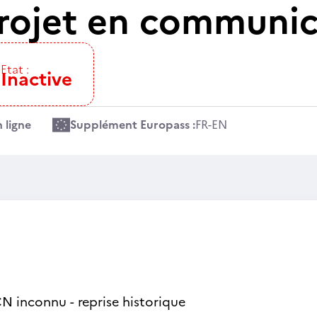
rojet en communic
Etat :
Inactive
 ligne
Supplément Europass :
FR
-
EN
N inconnu - reprise historique