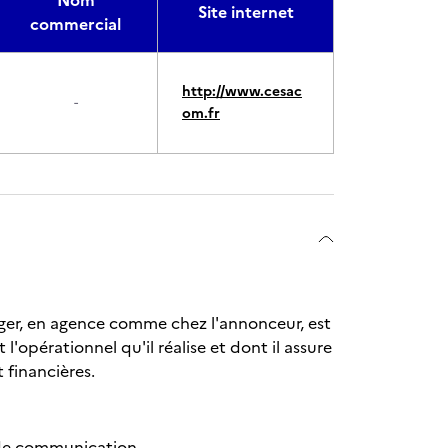
Nom
Site internet
commercial
http://www.cesac
-
om.fr
ger, en agence comme chez l'annonceur, est
 l'opérationnel qu'il réalise et dont il assure
 financières.
n de communication