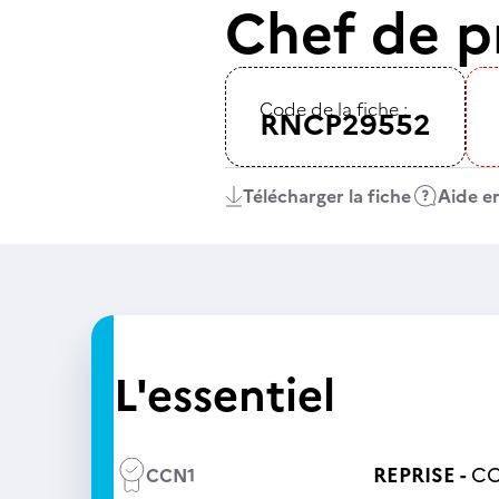
Chef de p
Code de la fiche :
RNCP29552
Télécharger la fiche
Aide en
L'essentiel
REPRISE -
CC
CCN1