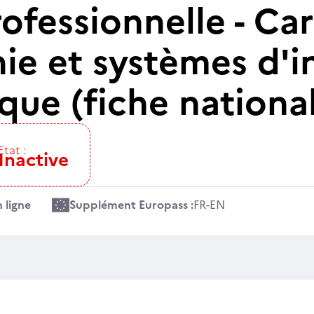
ofessionnelle - Ca
ie et systèmes d'i
que (fiche nationa
Etat :
Inactive
 ligne
Supplément Europass :
FR
-
EN