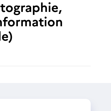
rtographie,
nformation
le)