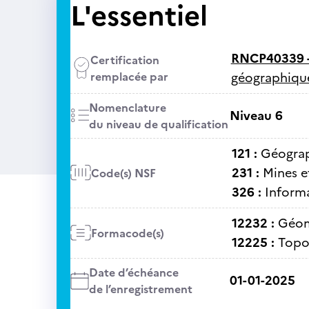
L'essentiel
RNCP40339 
Certification
remplacée par
géographique
Nomenclature
Niveau 6
du niveau de qualification
121 :
Géogra
231 :
Mines et
Code(s) NSF
326 :
Informa
12232 :
Géom
Formacode(s)
12225 :
Topo
Date d’échéance
01-01-2025
de l’enregistrement