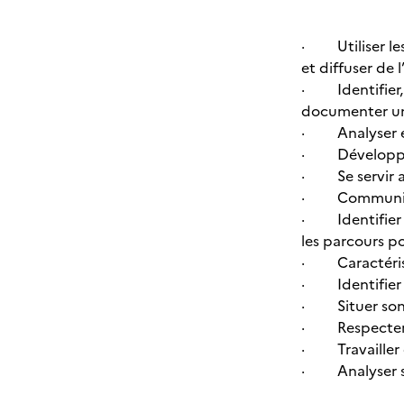
· Utiliser les 
et diffuser de 
· Identifier, 
documenter un 
· Analyser et 
· Développer 
· Se servir ais
· Communiquer 
· Identifier e
les parcours p
· Caractériser
· Identifier l
· Situer son r
· Respecter le
· Travailler e
· Analyser ses