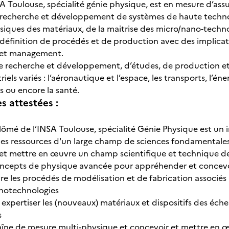
SA Toulouse, spécialité génie physique, est en mesure d’ass
e et développement de systèmes de haute technologie
siques des matériaux, de la maitrise des micro/nano-techno
on de procédés et de production avec des implications
e et management.
e recherche et développement, d’études, de production et
riels variés : l’aéronautique et l’espace, les transports, l’én
 ou encore la santé.
 attestées :
plômé de l’INSA Toulouse, spécialité Génie Physique est un 
es ressources d'un large champ de sciences fondamentale
t mettre en œuvre un champ scientifique et technique de
concepts de physique avancée pour appréhender et concevoi
e les procédés de modélisation et de fabrication associés à
anotechnologies
 expertiser les (nouveaux) matériaux et dispositifs des éch
s
îne de mesure multi-physique et concevoir et mettre en œuvr