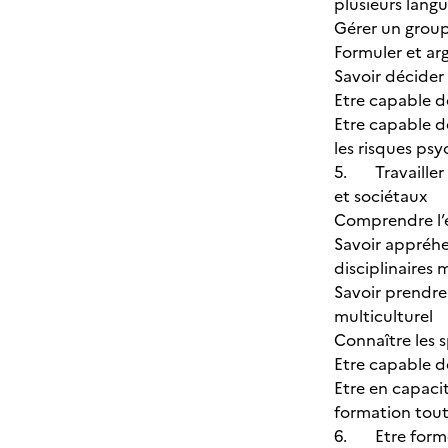
plusieurs lang
Gérer un group
Formuler et ar
Savoir décide
Etre capable d
Etre capable d
les risques psy
5. Travailler 
et sociétaux
Comprendre l’e
Savoir appréhe
disciplinaires 
Savoir prendre
multiculturel
Connaître les s
Etre capable de
Etre en capaci
formation tout 
6. Etre formé a