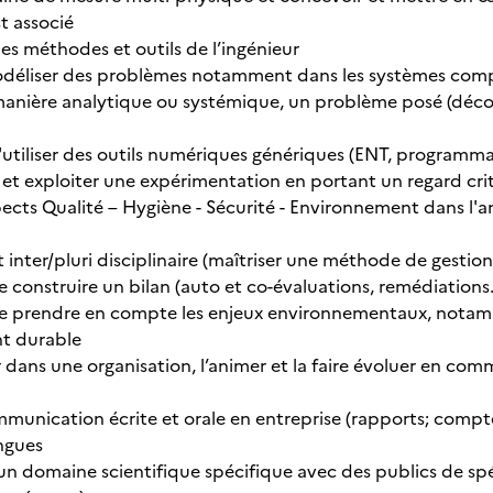
t associé
es méthodes et outils de l’ingénieur
odéliser des problèmes notamment dans les systèmes com
anière analytique ou systémique, un problème posé (décomp
utiliser des outils numériques génériques (ENT, programmati
er et exploiter une expérimentation en portant un regard cri
spects Qualité – Hygiène - Sécurité - Environnement dans l
 inter/pluri disciplinaire (maîtriser une méthode de gestion 
e construire un bilan (auto et co-évaluations, remédiations
e prendre en compte les enjeux environnementaux, notamm
t durable
dans une organisation, l’animer et la faire évoluer en co
ommunication écrite et orale en entreprise (rapports; compt
angues
 un domaine scientifique spécifique avec des publics de spé