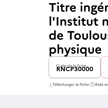
Titre ingé
l'Institut
de Toulous
physique
Code de la fiche :
RNCP30000
Télécharger la fiche
Aide en