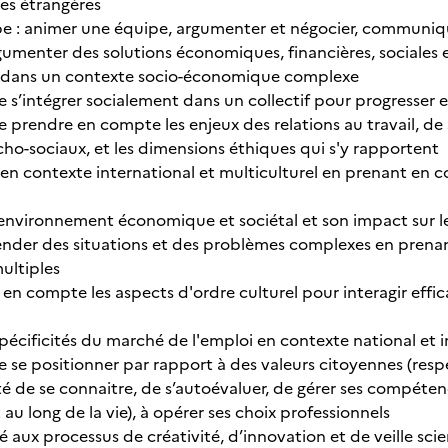
ues étrangères
e : animer une équipe, argumenter et négocier, communique
gumenter des solutions économiques, financières, sociales 
r dans un contexte socio-économique complexe
e s’intégrer socialement dans un collectif pour progresser
e prendre en compte les enjeux des relations au travail, de
cho-sociaux, et les dimensions éthiques qui s'y rapportent
en contexte international et multiculturel en prenant en c
nvironnement économique et sociétal et son impact sur l
nder des situations et des problèmes complexes en prenan
multiples
 en compte les aspects d'ordre culturel pour interagir effi
pécificités du marché de l'emploi en contexte national et in
 se positionner par rapport à des valeurs citoyennes (respe
té de se connaitre, de s’autoévaluer, de gérer ses compé
au long de la vie), à opérer ses choix professionnels
ux processus de créativité, d’innovation et de veille scient