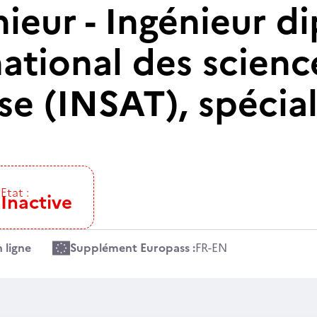
nieur - Ingénieur 
 national des scien
e (INSAT), spécial
Etat :
Inactive
 ligne
Supplément Europass :
FR
-
EN