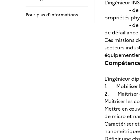
L'ingénieur IN
- de recherch
Pour plus d’informations
propriétés phy
- de définiti
de défaillanc
Ces missions d
secteurs indust
équipementiers
Compétences
L’ingénieur di
1. Mobiliser l
2. Maitriser e
Maîtriser les 
Mettre en œuvr
de micro et n
Caractériser et
nanométrique
Définir une cha