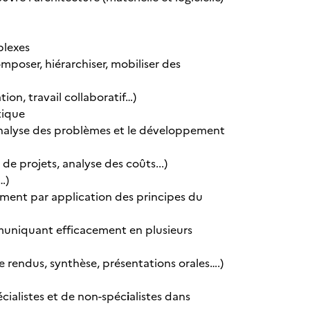
plexes
oser, hiérarchiser, mobiliser des
on, travail collaboratif…)
tique
'analyse des problèmes et le développement
de projets, analyse des coûts...)
…)
ent par application des principes du
mmuniquant efficacement en plusieurs
e rendus, synthèse, présentations orales….)
cialistes et de non-spéc
i
alistes dans