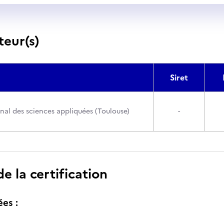
teur(s)
Siret
onal des sciences appliquées (Toulouse)
-
 la certification
ées :