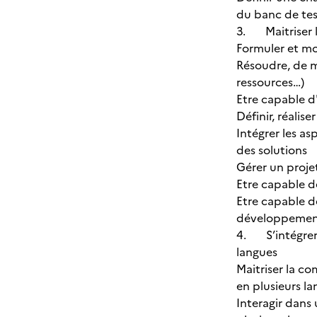
du banc de tes
3. Maitriser l
Formuler et m
Résoudre, de m
ressources…)
Etre capable d'
Définir, réalis
Intégrer les a
des solutions
Gérer un projet
Etre capable d
Etre capable d
développemen
4. S’intégrer 
langues
Maitriser la c
en plusieurs l
Interagir dans