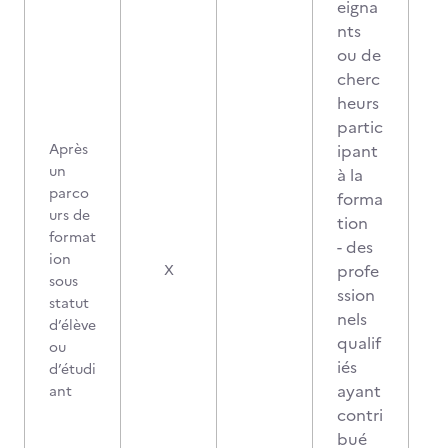
eigna
nts
ou de
cherc
heurs
partic
Après
ipant
un
à la
parco
forma
urs de
tion
format
- des
ion
profe
X
sous
ssion
statut
nels
d’élève
qualif
ou
iés
d’étudi
ayant
ant
contri
bué