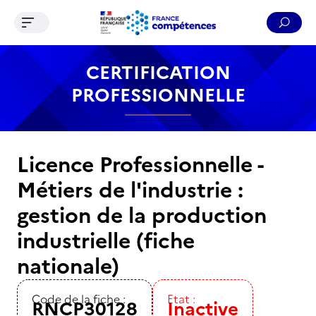
Ouvrir le menu de navigation
Reche
Contenu
Recherche
Menu
Pied de page
CERTIFICATION
PROFESSIONNELLE
Licence Professionnelle -
Métiers de l'industrie :
gestion de la production
industrielle (fiche
nationale)
Code de la fiche :
Etat :
RNCP30128
Inactive