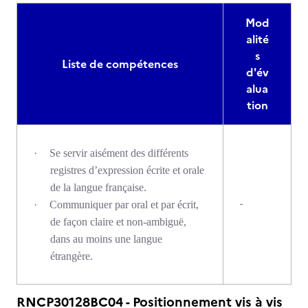
Mod
alité
s
Liste de compétences
d'év
alua
tion
·
Se servir aisément des différents
registres d’expression écrite et orale
de la langue française.
-
·
Communiquer par oral et par écrit,
de façon claire et non-ambiguë,
dans au moins une langue
étrangère.
RNCP30128BC04 - Positionnement vis à vis