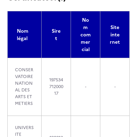
No
m
Site
Nom
Sire
com
inte
légal
t
mer
rnet
cial
CONSER
VATOIRE
197534
NATION
712000
-
-
AL DES
17
ARTS ET
METIERS
UNIVERS
ITE