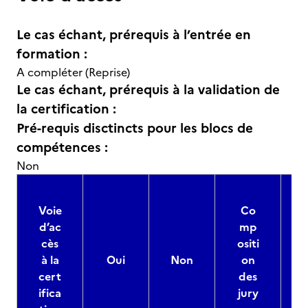
Le cas échant, prérequis à l’entrée en
formation :
A compléter (Reprise)
Le cas échant, prérequis à la validation de
la certification :
Pré-requis disctincts pour les blocs de
compétences :
Non
Voie
Co
d’ac
mp
cès
ositi
à la
Oui
Non
on
cert
des
ifica
jury
d