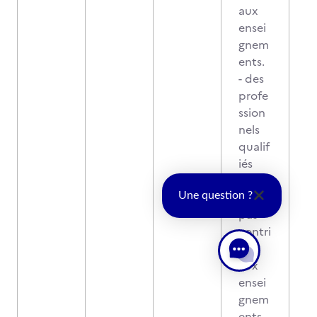
aux
ensei
gnem
ents.
- des
profe
ssion
nels
qualif
iés
n'aya
nt
Une question ?
pas
contri
bué
aux
ensei
gnem
ents