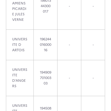
198013
AMIENS
44300
-
-
PICARDI
017
E JULES
VERNE
UNIVERS
196244
ITE D
016000
-
-
ARTOIS
16
UNIVERS
194909
ITE
701003
-
-
D'ANGE
03
RS
UNIVERS
194508