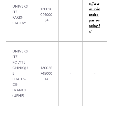
s://ww
UNIVERS
130026
w.univ
ITE
024000
-
ersite-
PARIS-
54
paris-s
SACLAY
aclay.f
r/
UNIVERS
ITE
POLYTE
CHNIQU
130025
E
745000
-
-
HAUTS-
14
DE-
FRANCE
(UPHF)