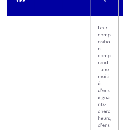
tion
s
Leur
comp
ositio
n
comp
rend :
- une
moiti
é
d'ens
eigna
nts-
cherc
heurs,
d'ens