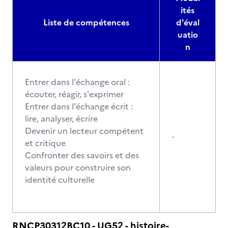
ités
Liste de compétences
d'éval
uatio
n
Entrer dans l'échange oral :
écouter, réagir, s'exprimer
Entrer dans l'échange écrit :
lire, analyser, écrire
Devenir un lecteur compétent
-
et critique
Confronter des savoirs et des
valeurs pour construire son
identité culturelle
RNCP30312BC10 - UG52 - histoire-