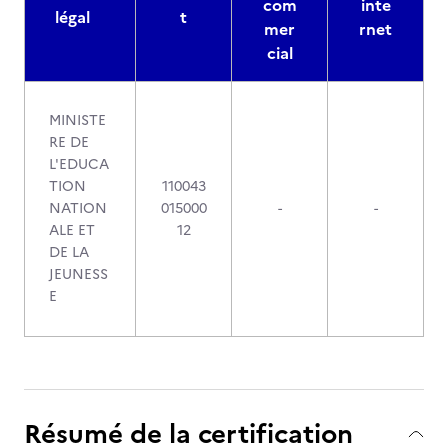
com
inte
légal
t
mer
rnet
cial
MINISTE
RE DE
L'EDUCA
TION
110043
NATION
015000
-
-
ALE ET
12
DE LA
JEUNESS
E
Résumé de la certification