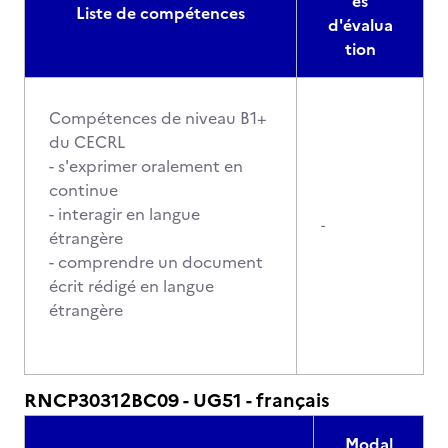
és
Liste de compétences
d'évalua
tion
Compétences de niveau B1+
du CECRL
- s'exprimer oralement en
continue
- interagir en langue
-
étrangère
- comprendre un document
écrit rédigé en langue
étrangère
RNCP30312BC09 - UG51 - français
Modal