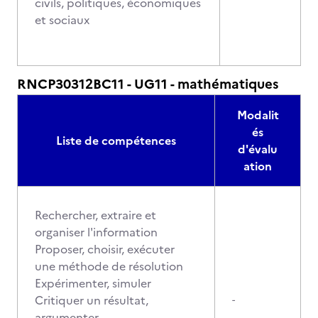
civils, politiques, économiques
et sociaux
RNCP30312BC11 - UG11 - mathématiques
Modalit
és
Liste de compétences
d'évalu
ation
Rechercher, extraire et
organiser l'information
Proposer, choisir, exécuter
une méthode de résolution
Expérimenter, simuler
Critiquer un résultat,
-
argumenter