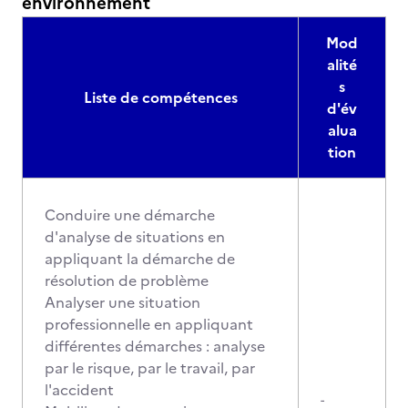
environnement
Mod
alité
s
Liste de compétences
d'év
alua
tion
Conduire une démarche
d'analyse de situations en
appliquant la démarche de
résolution de problème
Analyser une situation
professionnelle en appliquant
différentes démarches : analyse
par le risque, par le travail, par
l'accident
-