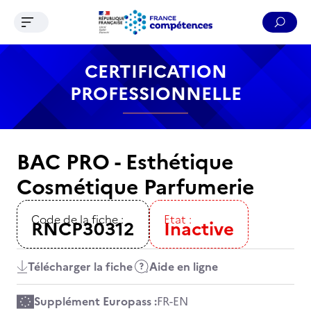
Ouvrir le menu de navigation
Reche
Contenu
Recherche
Menu
Pied de page
CERTIFICATION
PROFESSIONNELLE
BAC PRO - Esthétique
Cosmétique Parfumerie
Code de la fiche :
Etat :
RNCP30312
Inactive
Télécharger la fiche
Aide en ligne
Supplément Europass :
FR
-
EN