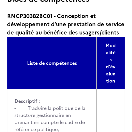
RNCP30382BC01 - Conception et
développement d’une prestation de service
de qualité au bénéfice des usagers/clients
Mod
alité
s
Liste de compétences
d'év
alua
tion
Descriptif :
- Traduire la politique de la
structure gestionnaire en
prenant en compte le cadre de
référence politique,