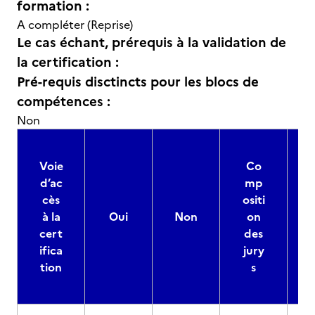
formation :
A compléter (Reprise)
Le cas échant, prérequis à la validation de
la certification :
Pré-requis disctincts pour les blocs de
compétences :
Non
Voie
Co
d’ac
mp
cès
ositi
à la
Oui
Non
on
cert
des
ifica
jury
d
tion
s