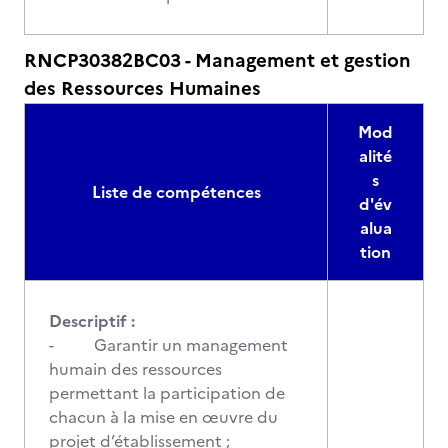
RNCP30382BC03 - Management et gestion
des Ressources Humaines
Mod
alité
s
Liste de compétences
d'év
alua
tion
Descriptif :
- Garantir un management
humain des ressources
permettant la participation de
chacun à la mise en œuvre du
projet d’établissement ;