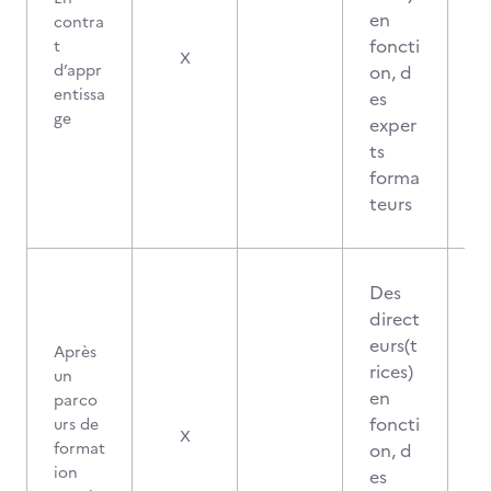
en
contra
foncti
t
X
d’appr
on, d
entissa
es
ge
exper
ts
forma
teurs
Des
direct
eurs(t
Après
rices)
un
en
parco
foncti
urs de
X
format
on, d
ion
es