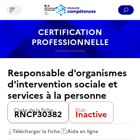
Ouvrir le menu de navigation
Reche
Contenu
Recherche
Menu
Pied de page
CERTIFICATION
PROFESSIONNELLE
Responsable d'organismes
d'intervention sociale et
services à la personne
Code de la fiche :
Etat :
RNCP30382
Inactive
Télécharger la fiche
Aide en ligne