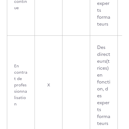
contin
exper
ue
ts
forma
teurs
Des
direct
eurs(t
En
rices)
contra
en
t de
foncti
profes
X
on, d
sionna
es
lisatio
exper
n
ts
forma
teurs