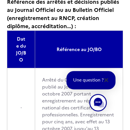
Référence des arrêtés et décisions publiés
au Journal Officiel ou au Bulletin Officiel
(enregistrement au RNCP, création
diplôme, accréditation…) :
Dat
e du
Référence au JO/BO
JO/B
O
Arrêté du 03 octobre 2007
Une question ?
publié au Journal Officiel du 13
octobre 2007 portant
enregistrement au répertoire
national des certifications
-
professionnelles. Enregistrement
pour cinq ans, avec effet au 13
octobre 2007, jusqu'au 13