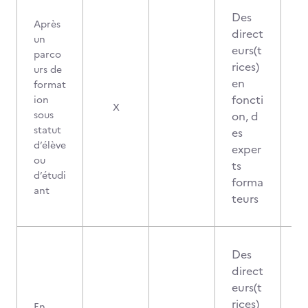
Des
Après
direct
un
eurs(t
parco
rices)
urs de
en
format
foncti
ion
X
sous
on, d
statut
es
d’élève
exper
ou
ts
d’étudi
forma
ant
teurs
Des
direct
eurs(t
rices)
En