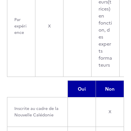
eurs(t
rices)
en
Par
foncti
expéri
X
on, d
ence
es
exper
ts
forma
teurs
Oui
Non
Inscrite au cadre de la
X
Nouvelle Calédonie